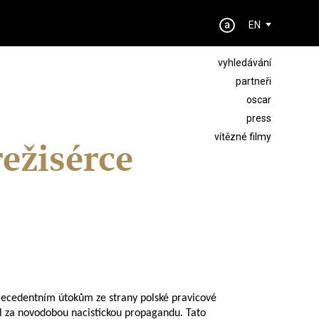
EN
vyhledávání
partneři
oscar
press
vítězné filmy
ežisérce
precedentním útokům ze strany polské pravicové
čil za novodobou nacistickou propagandu. Tato