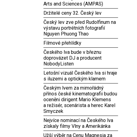
Arts and Sciences (AMPAS)
Držitelé ceny 32. Český lev
Český lev zve před Rudolfinum na
výstavu portrétních fotografií
Nguyen Phuong Thao
Filmové přehlídky
Českého lva bude v březnu
doprovázet DJ a producent
NobodyListen
Letošní vizuál Českého lva si hraje
s iluzemi a optickým klamem
Českým lvem za mimořádný
přínos české kinematografii budou
oceněni dirigent Mario Klemens
a režisér, scenárista a herec Karel
Smyczek
Nejvíce nominací na Českého lva
získaly filmy Vlny a Amerikánka
Užší výběr na Cenu Magnesia za