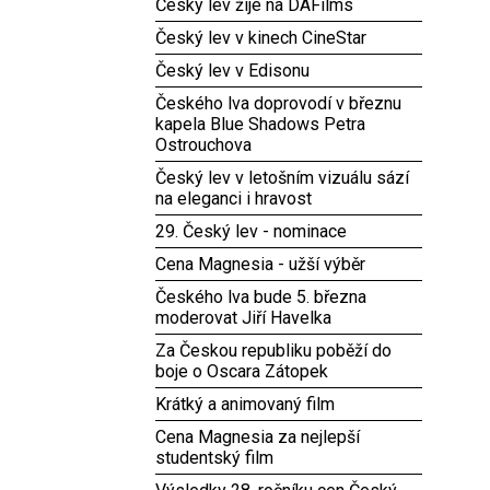
Český lev žije na DAFilms
Český lev v kinech CineStar
Český lev v Edisonu
Českého lva doprovodí v březnu
kapela Blue Shadows Petra
Ostrouchova
Český lev v letošním vizuálu sází
na eleganci i hravost
29. Český lev - nominace
Cena Magnesia - užší výběr
Českého lva bude 5. března
moderovat Jiří Havelka
Za Českou republiku poběží do
boje o Oscara Zátopek
Krátký a animovaný film
Cena Magnesia za nejlepší
studentský film