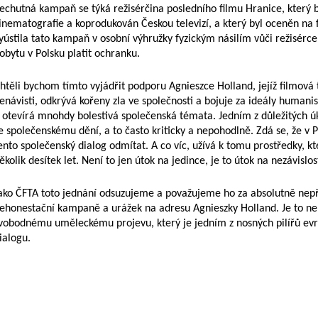
echutná kampaň se týká režisérčina posledního filmu Hranice, který
inematografie a koprodukován Českou televizí, a který byl oceněn na 
yústila tato kampaň v osobní výhružky fyzickým násilím vůči režisérce.
obytu v Polsku platit ochranku.
htěli bychom tímto vyjádřit podporu Agnieszce Holland, jejíž filmová t
enávisti, odkrývá kořeny zla ve společnosti a bojuje za ideály human
 otevírá mnohdy bolestivá společenská témata. Jedním z důležitých ú
e společenskému dění, a to často kriticky a nepohodlně. Zdá se, že v 
ento společenský dialog odmítat. A co víc, užívá k tomu prostředky, k
ěkolik desítek let. Není to jen útok na jedince, je to útok na nezávislo
ako ČFTA toto jednání odsuzujeme a považujeme ho za absolutně ne
ehonestační kampaně a urážek na adresu Agnieszky Holland. Je to nebe
vobodnému uměleckému projevu, který je jedním z nosných pilířů ev
ialogu.