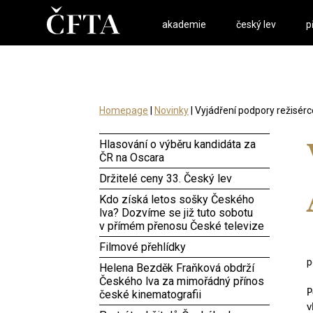
akademie
český lev
p
Homepage
|
Novinky
| Vyjádření podpory režisér
Hlasování o výběru kandidáta za
ČR na Oscara
Držitelé ceny 33. Český lev
Kdo získá letos sošky Českého
lva? Dozvíme se již tuto sobotu
v přímém přenosu České televize
Filmové přehlídky
p
Helena Bezděk Fraňková obdrží
Českého lva za mimořádný přínos
P
české kinematografii
v