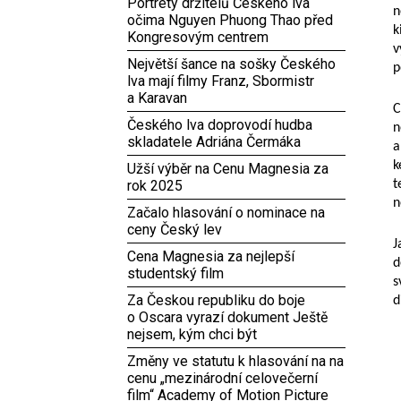
Portréty držitelů Českého lva
n
očima Nguyen Phuong Thao před
k
Kongresovým centrem
v
Největší šance na sošky Českého
p
lva mají filmy Franz, Sbormistr
a Karavan
C
Českého lva doprovodí hudba
n
skladatele Adriána Čermáka
a
k
Užší výběr na Cenu Magnesia za
rok 2025
t
n
Začalo hlasování o nominace na
ceny Český lev
J
Cena Magnesia za nejlepší
d
studentský film
s
Za Českou republiku do boje
d
o Oscara vyrazí dokument Ještě
nejsem, kým chci být
Změny ve statutu k hlasování na na
cenu „mezinárodní celovečerní
film“ Academy of Motion Picture