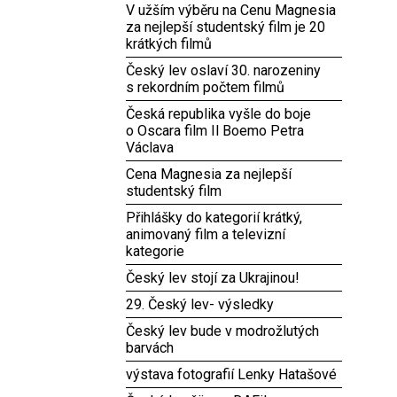
V užším výběru na Cenu Magnesia
za nejlepší studentský film je 20
krátkých filmů
Český lev oslaví 30. narozeniny
s rekordním počtem filmů
Česká republika vyšle do boje
o Oscara film Il Boemo Petra
Václava
Cena Magnesia za nejlepší
studentský film
Přihlášky do kategorií krátký,
animovaný film a televizní
kategorie
Český lev stojí za Ukrajinou!
29. Český lev- výsledky
Český lev bude v modrožlutých
barvách
výstava fotografií Lenky Hatašové