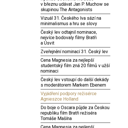
v březnu udávat Jan P. Muchow se
skupinou The Antagonists
Vizuál 31. Českého lva sází na
minimalismus a hru se slovy
Český lev odtajnil nominace,
nejvíce bodovaly filmy Bratři
a Úsvit
Zveřejnění nominací 31. Český lev
Cena Magnesia za nejlepší
studentský film zná 20 filmů v užší
nominaci
Český lev vstoupí do další dekády
s moderátorem Markem Ebenem
Vyjádření podpory režisérce
Agnieszce Holland
Do boje o Oscara půjde za Českou
republiku film Bratři režiséra
Tomáše Mašína
Cena Magnesia za nejlepší