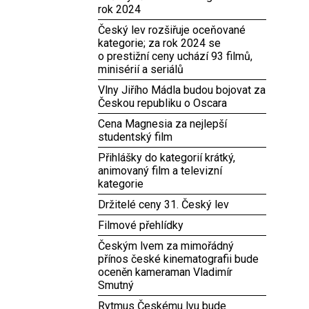
rok 2024
Český lev rozšiřuje oceňované
kategorie; za rok 2024 se
o prestižní ceny uchází 93 filmů,
minisérií a seriálů
Vlny Jiřího Mádla budou bojovat za
Českou republiku o Oscara
Cena Magnesia za nejlepší
studentský film
Přihlášky do kategorií krátký,
animovaný film a televizní
kategorie
Držitelé ceny 31. Český lev
Filmové přehlídky
Českým lvem za mimořádný
přínos české kinematografii bude
oceněn kameraman Vladimír
Smutný
Rytmus Českému lvu bude