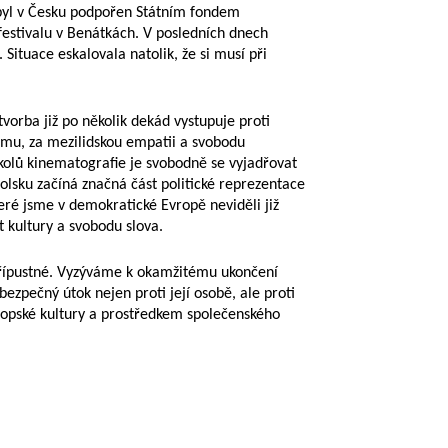
 byl v Česku podpořen Státním fondem
festivalu v Benátkách. V posledních dnech
 Situace eskalovala natolik, že si musí při
vorba již po několik dekád vystupuje proti
ismu, za mezilidskou empatii a svobodu
kolů kinematografie je svobodně se vyjadřovat
Polsku začíná značná část politické reprezentace
teré jsme v demokratické Evropě neviděli již
st kultury a svobodu slova.
přípustné. Vyzýváme k okamžitému ukončení
zpečný útok nejen proti její osobě, ale proti
ropské kultury a prostředkem společenského