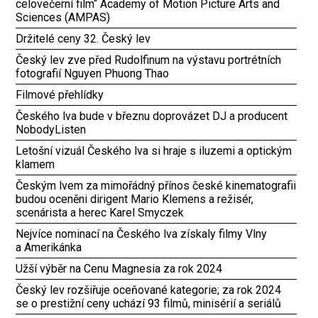
celovečerní film“ Academy of Motion Picture Arts and
Sciences (AMPAS)
Držitelé ceny 32. Český lev
Český lev zve před Rudolfinum na výstavu portrétních
fotografií Nguyen Phuong Thao
Filmové přehlídky
Českého lva bude v březnu doprovázet DJ a producent
NobodyListen
Letošní vizuál Českého lva si hraje s iluzemi a optickým
klamem
Českým lvem za mimořádný přínos české kinematografii
budou oceněni dirigent Mario Klemens a režisér,
scenárista a herec Karel Smyczek
Nejvíce nominací na Českého lva získaly filmy Vlny
a Amerikánka
Užší výběr na Cenu Magnesia za rok 2024
Český lev rozšiřuje oceňované kategorie; za rok 2024
se o prestižní ceny uchází 93 filmů, minisérií a seriálů