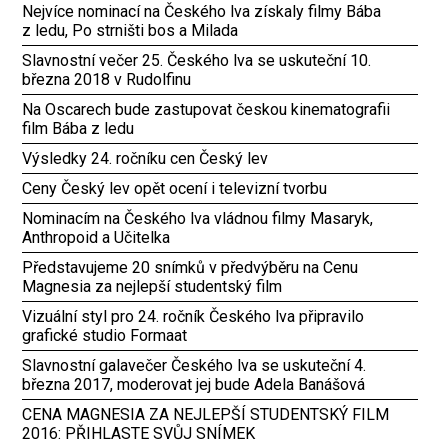
Nejvíce nominací na Českého lva získaly filmy Bába
z ledu, Po strništi bos a Milada
Slavnostní večer 25. Českého lva se uskuteční 10.
března 2018 v Rudolfinu
Na Oscarech bude zastupovat českou kinematografii
film Bába z ledu
Výsledky 24. ročníku cen Český lev
Ceny Český lev opět ocení i televizní tvorbu
Nominacím na Českého lva vládnou filmy Masaryk,
Anthropoid a Učitelka
Představujeme 20 snímků v předvýběru na Cenu
Magnesia za nejlepší studentský film
Vizuální styl pro 24. ročník Českého lva připravilo
grafické studio Formaat
Slavnostní galavečer Českého lva se uskuteční 4.
března 2017, moderovat jej bude Adela Banášová
CENA MAGNESIA ZA NEJLEPŠÍ STUDENTSKÝ FILM
2016: PŘIHLASTE SVŮJ SNÍMEK