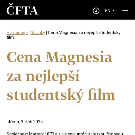
EN
Homepage
|
Novinky
| Cena Magnesia za nejlepší studentský
film
Cena Magnesia
za nejlepší
studentský film
středa, 3. září 2025
Společnost Mattoni 1873 a.s. ve spolupráci s Českou filmovou