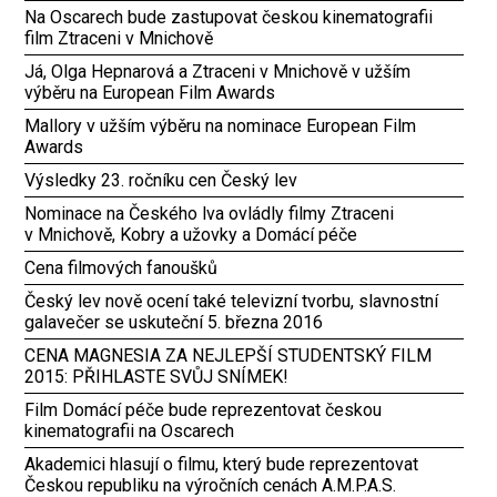
Na Oscarech bude zastupovat českou kinematografii
film Ztraceni v Mnichově
Já, Olga Hepnarová a Ztraceni v Mnichově v užším
výběru na European Film Awards
Mallory v užším výběru na nominace European Film
Awards
Výsledky 23. ročníku cen Český lev
Nominace na Českého lva ovládly filmy Ztraceni
v Mnichově, Kobry a užovky a Domácí péče
Cena filmových fanoušků
Český lev nově ocení také televizní tvorbu, slavnostní
galavečer se uskuteční 5. března 2016
CENA MAGNESIA ZA NEJLEPŠÍ STUDENTSKÝ FILM
2015: PŘIHLASTE SVŮJ SNÍMEK!
Film Domácí péče bude reprezentovat českou
kinematografii na Oscarech
Akademici hlasují o filmu, který bude reprezentovat
Českou republiku na výročních cenách A.M.P.A.S.