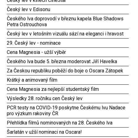
Český lev v kinech CineStar
Český lev v Edisonu
Českého lva doprovodí v březnu kapela Blue Shadows
Petra Ostrouchova
Český lev v letošním vizuálu sází na eleganci i hravost
29. Český lev - nominace
Cena Magnesia - užší výběr
Českého lva bude 5. března moderovat Jiří Havelka
Za Českou republiku poběží do boje o Oscara Zátopek
Krátký a animovaný film
Cena Magnesia za nejlepší studentský film
Výsledky 28. ročníku cen Český lev
PCR testy na COVID‑19 poskytne Českému lvu Nadace
pro výzkum rakoviny ČR
Přehlídka filmů nominovaných na 28. Českého lva
Šarlatán v užší nominaci na Oscara!