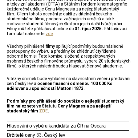
a televizní akademií (ČFTA) a Státním fondem kinematografie
každoročně uděluje Cenu Magnesia za nejlepší studentský
film. Cílem tohoto ocenění je další zviditelnění českého
studentského filmu, podpora začínajících umělců a také
motivace studentů filmových škol pro jejich další tvůrčí práci.
Filmy můžete přihlašovat online do
31. října 2025.
Přihlašovací
formulář naleznete
zde
.
Všechny přihlášené filmy splňující podmínky budou následně
postoupeny do výběru a předány ke zhlédnutí čtyřčlenné
odborné komisi. Tato komise, složená z respektovaných
osobností českého filmového průmyslu, vybere 20 studentských
filmů, o kterých následně budou hlasovat členové akademie.
Vítězný snímek bude vyhlášen na slavnostním večeru předávání
cen Český lev a
oceněn finanční odměnou 100 000 Kč
udělovanou společností Mattoni 1873.
Podmínky pro přihlášení do soutěže o nejlepší studentský
film naleznete ve Statutu Ceny Magnesia za nejlepší
studentský film
ZDE
.
Hlasování o výběru kandidáta za ČR na Oscara
Držitelé ceny 33. Český lev