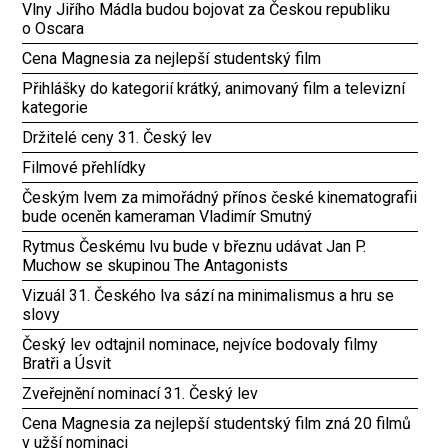
Vlny Jiřího Mádla budou bojovat za Českou republiku
o Oscara
Cena Magnesia za nejlepší studentský film
Přihlášky do kategorií krátký, animovaný film a televizní
kategorie
Držitelé ceny 31. Český lev
Filmové přehlídky
Českým lvem za mimořádný přínos české kinematografii
bude oceněn kameraman Vladimír Smutný
Rytmus Českému lvu bude v březnu udávat Jan P.
Muchow se skupinou The Antagonists
Vizuál 31. Českého lva sází na minimalismus a hru se
slovy
Český lev odtajnil nominace, nejvíce bodovaly filmy
Bratři a Úsvit
Zveřejnění nominací 31. Český lev
Cena Magnesia za nejlepší studentský film zná 20 filmů
v užší nominaci