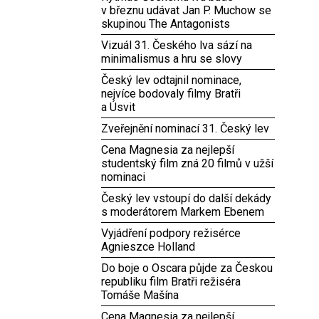
v březnu udávat Jan P. Muchow se
skupinou The Antagonists
Vizuál 31. Českého lva sází na
minimalismus a hru se slovy
Český lev odtajnil nominace,
nejvíce bodovaly filmy Bratři
a Úsvit
Zveřejnění nominací 31. Český lev
Cena Magnesia za nejlepší
studentský film zná 20 filmů v užší
nominaci
Český lev vstoupí do další dekády
s moderátorem Markem Ebenem
Vyjádření podpory režisérce
Agnieszce Holland
Do boje o Oscara půjde za Českou
republiku film Bratři režiséra
Tomáše Mašína
Cena Magnesia za nejlepší