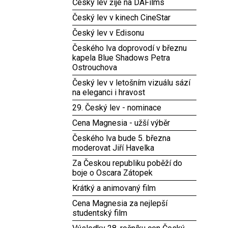
Český lev žije na DAFilms
Český lev v kinech CineStar
Český lev v Edisonu
Českého lva doprovodí v březnu
kapela Blue Shadows Petra
Ostrouchova
Český lev v letošním vizuálu sází
na eleganci i hravost
29. Český lev - nominace
Cena Magnesia - užší výběr
Českého lva bude 5. března
moderovat Jiří Havelka
Za Českou republiku poběží do
boje o Oscara Zátopek
Krátký a animovaný film
Cena Magnesia za nejlepší
studentský film