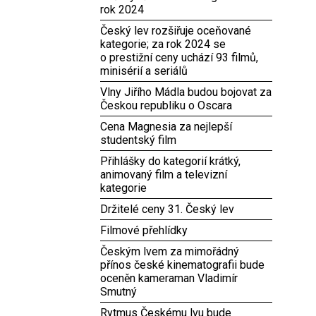
rok 2024
Český lev rozšiřuje oceňované
kategorie; za rok 2024 se
o prestižní ceny uchází 93 filmů,
minisérií a seriálů
Vlny Jiřího Mádla budou bojovat za
Českou republiku o Oscara
Cena Magnesia za nejlepší
studentský film
Přihlášky do kategorií krátký,
animovaný film a televizní
kategorie
Držitelé ceny 31. Český lev
Filmové přehlídky
Českým lvem za mimořádný
přínos české kinematografii bude
oceněn kameraman Vladimír
Smutný
Rytmus Českému lvu bude