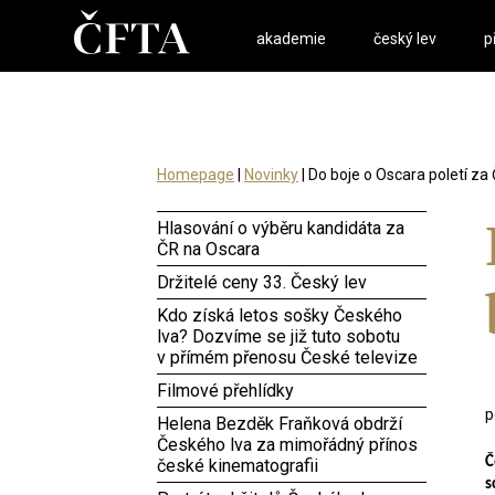
akademie
český lev
p
Homepage
|
Novinky
| Do boje o Oscara poletí z
Hlasování o výběru kandidáta za
ČR na Oscara
Držitelé ceny 33. Český lev
Kdo získá letos sošky Českého
lva? Dozvíme se již tuto sobotu
v přímém přenosu České televize
Filmové přehlídky
p
Helena Bezděk Fraňková obdrží
Českého lva za mimořádný přínos
Č
české kinematografii
s