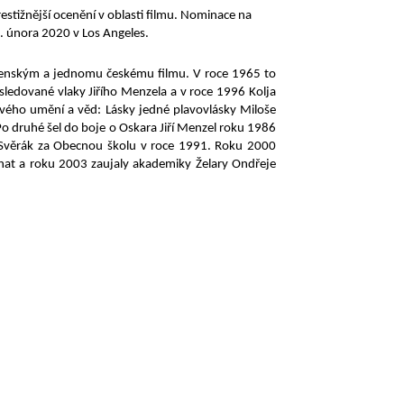
stižnější ocenění v oblasti filmu. Nominace na
. února 2020 v Los Angeles.
lovenským a jednomu českému filmu. V roce 1965 to
sledované vlaky Jiřího Menzela a v roce 1996 Kolja
ového umění a věd: Lásky jedné plavovlásky Miloše
o druhé šel do boje o Oskara Jiří Menzel roku 1986
n Svěrák za Obecnou školu v roce 1991. Roku 2000
at a roku 2003 zaujaly akademiky Želary Ondřeje