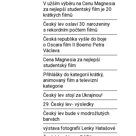
V užším výběru na Cenu Magnesia
za nejlepší studentský film je 20
krátkých filmů
Český lev oslaví 30. narozeniny
s rekordním počtem filmů
Česká republika vyšle do boje
o Oscara film Il Boemo Petra
Václava
Cena Magnesia za nejlepší
studentský film
Přihlášky do kategorií krátký,
animovaný film a televizní
kategorie
Český lev stojí za Ukrajinou!
29. Český lev- výsledky
Český lev bude v modrožlutých
barvách
výstava fotografií Lenky Hatašové