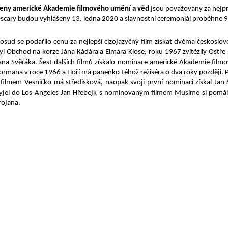
eny americké Akademie filmového umění a věd
jsou považovány za nejpre
scary budou vyhlášeny 13. ledna 2020 a slavnostní ceremoniál proběhne 9
osud se podařilo cenu za nejlepší cizojazyčný film získat dvěma českos
yl Obchod na korze Jána Kádára a Elmara Klose, roku 1967 zvítězily Ostře 
ana Svěráka. Šest dalších filmů získalo nominace americké Akademie film
ormana v roce 1966 a Hoří má panenko téhož režiséra o dva roky později. P
 filmem Vesničko má středisková, naopak svoji první nominaci získal Ja
yjel do Los Angeles Jan Hřebejk s nominovaným filmem Musíme si pomáh
rojana.