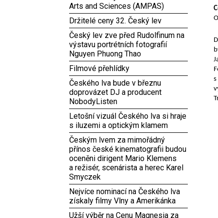
Arts and Sciences (AMPAS)
C
O
Držitelé ceny 32. Český lev
Český lev zve před Rudolfinum na
D
výstavu portrétních fotografií
b
Nguyen Phuong Thao
J
Filmové přehlídky
F
s
Českého lva bude v březnu
v
doprovázet DJ a producent
T
NobodyListen
Letošní vizuál Českého lva si hraje
s iluzemi a optickým klamem
Českým lvem za mimořádný
přínos české kinematografii budou
oceněni dirigent Mario Klemens
a režisér, scenárista a herec Karel
Smyczek
Nejvíce nominací na Českého lva
získaly filmy Vlny a Amerikánka
Užší výběr na Cenu Magnesia za