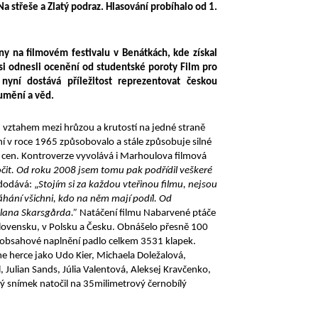
a střeše a Zlatý podraz. Hlasování probíhalo od 1.
 na filmovém festivalu v Benátkách, kde získal
 si odnesli ocenění od studentské poroty Film pro
yní dostává příležitost reprezentovat českou
umění a věd.
 vztahem mezi hrůzou a krutostí na jedné straně
í v roce 1965 způsobovalo a stále způsobuje silné
h cen. Kontroverze vyvolává i Marhoulova filmová
točit. Od roku 2008 jsem tomu pak podřídil veškeré
 dodává: „
Stojím si za každou vteřinou filmu, nejsou
hání všichni, kdo na něm mají podíl. Od
lana Skarsgårda.”
Natáčení filmu Nabarvené ptáče
lovensku, v Polsku a Česku. Obnášelo přesně 100
hž obsahové naplnění padlo celkem 3531 klapek.
me herce jako Udo Kier, Michaela Doležalová,
, Julian Sands, Júlia Valentová, Aleksej Kravčenko,
rý snímek natočil na 35milimetrový černobílý