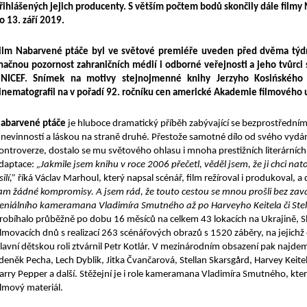
řihlášených jejich producenty. S větším počtem bodů skončily dále filmy N
o 13. září 2019.
ilm Nabarvené ptáče byl ve světové premiéře uveden před dvěma týdny
načnou pozornost zahraničních médií i odborné veřejnosti a jeho tvůrci
NICEF. Snímek na motivy stejnojmenné knihy Jerzyho Kosińského n
inematografii na v pořadí 92. ročníku cen americké Akademie filmového 
abarvené ptáče
je hluboce dramatický příběh zabývající se bezprostředním
 nevinností a láskou na straně druhé. Přestože samotné dílo od svého vydán
ontroverze, dostalo se mu světového ohlasu i mnoha prestižních literárníc
daptace:
„Jakmile jsem knihu v roce 2006 přečetl, věděl jsem, že ji chci na
ilí,”
říká Václav Marhoul, který napsal scénář, film režíroval i produkoval, a
am žádné kompromisy. A jsem rád, že touto cestou se mnou prošli bez zavá
eniálního kameramana Vladimíra Smutného až po Harveyho Keitela či Stel
robíhalo průběžně po dobu 16 měsíců na celkem 43 lokacích na Ukrajině, S
ilmovacích dnů s realizací 263 scénářových obrazů s 1520 záběry, na jejic
lavní dětskou roli ztvárnil Petr Kotlár. V mezinárodním obsazení pak najde
deněk Pecha, Lech Dyblik, Jitka Čvančarová, Stellan Skarsgård, Harvey Keitel
arry Pepper a další. Stěžejní je i role kameramana Vladimíra Smutného, kte
ilmový materiál.