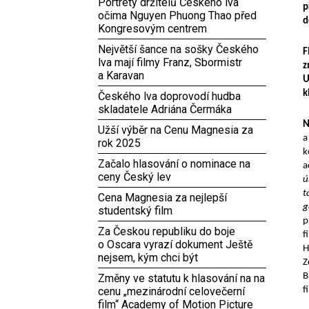
Portréty držitelů Českého lva
p
očima Nguyen Phuong Thao před
d
Kongresovým centrem
Největší šance na sošky Českého
F
lva mají filmy Franz, Sbormistr
z
a Karavan
U
k
Českého lva doprovodí hudba
skladatele Adriána Čermáka
N
Užší výběr na Cenu Magnesia za
a
rok 2025
k
Začalo hlasování o nominace na
a
ceny Český lev
ús
t
Cena Magnesia za nejlepší
g
studentský film
p
Za Českou republiku do boje
f
o Oscara vyrazí dokument Ještě
H
nejsem, kým chci být
Z
B
Změny ve statutu k hlasování na na
cenu „mezinárodní celovečerní
f
film“ Academy of Motion Picture