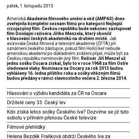
pátek, 1. listopadu 2013
Americká
Akademie filmového umění a věd (AMPAS) dnes
zveřejnila kompletní seznam filmů pro kategorii Nejlepší
cizojazyčný film. Českou republiku bude nakonec zastupovat
film Donšajni režiséra Jiřího Menzela, který skončil
v hlasování českých akademiků na druhém místě.
Jak
avizovala Česká filmová a televizní akademie (ČFTA) při
oznámení českého zástupce, pokud film Hořící keř nebude
americkou akademií po důkladném zvážení přijat, může být za
Českou republiku nominován jiný film.
Režisér Jiří Menzel už
jednu sošku Oscara získal, bylo to v roce 1968 za film Ostře
sledované vlaky. Nominace na Oscary za rok 2013 budou
vyhlášeny 16. ledna příštího roku a sošky vítězným filmů
budou předány v rámci slavnostního večera 2. března 2014.
Hlasování o výběru kandidáta za ČR na Oscara
Držitelé ceny 33. Český lev
Kdo získá letos sošky Českého lva? Dozvíme se již tuto
sobotu v přímém přenosu České televize
Filmové přehlídky
Helena Bezděk Fraňková obdrží Českého lva za