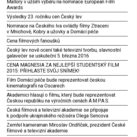
Mallory v užším výběru na nominace European Film
Awards
Výsledky 23. ročníku cen Český lev
Nominace na Českého lva ovládly filmy Ztraceni
v Mnichově, Kobry a užovky a Domácí péče
Cena filmových fanoušků
Český lev nově ocení také televizní tvorbu, slavnostní
galavečer se uskuteční 5. března 2016
CENA MAGNESIA ZA NEJLEPŠÍ STUDENTSKÝ FILM
2015: PŘIHLASTE SVŮJ SNÍMEK!
Film Domácí péče bude reprezentovat českou
kinematografii na Oscarech
Akademici hlasují o filmu, který bude reprezentovat
Českou republiku na výročních cenách A.M.P.A.S.
Česká filmová a televizní akademie se připojuje
k podpoře ukrajinského režiséra Olega Sencova
Zemřel kameraman Miroslav Ondříček, prezident České
filmové a televizní akademie