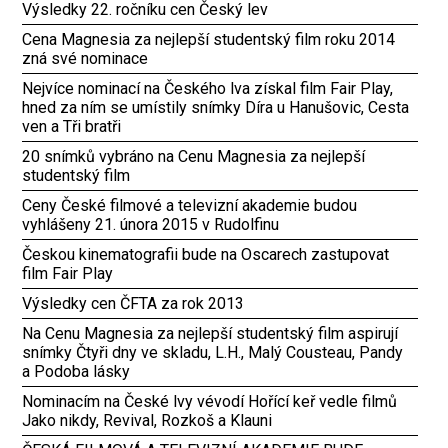
Výsledky 22. ročníku cen Český lev
Cena Magnesia za nejlepší studentský film roku 2014
zná své nominace
Nejvíce nominací na Českého lva získal film Fair Play,
hned za ním se umístily snímky Díra u Hanušovic, Cesta
ven a Tři bratři
20 snímků vybráno na Cenu Magnesia za nejlepší
studentský film
Ceny České filmové a televizní akademie budou
vyhlášeny 21. února 2015 v Rudolfinu
Českou kinematografii bude na Oscarech zastupovat
film Fair Play
Výsledky cen ČFTA za rok 2013
Na Cenu Magnesia za nejlepší studentský film aspirují
snímky Čtyři dny ve skladu, L.H., Malý Cousteau, Pandy
a Podoba lásky
Nominacím na České lvy vévodí Hořící keř vedle filmů
Jako nikdy, Revival, Rozkoš a Klauni