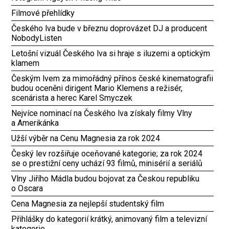
Filmové přehlídky
Českého lva bude v březnu doprovázet DJ a producent
NobodyListen
Letošní vizuál Českého lva si hraje s iluzemi a optickým
klamem
Českým lvem za mimořádný přínos české kinematografii
budou oceněni dirigent Mario Klemens a režisér,
scenárista a herec Karel Smyczek
Nejvíce nominací na Českého lva získaly filmy Vlny
a Amerikánka
Užší výběr na Cenu Magnesia za rok 2024
Český lev rozšiřuje oceňované kategorie; za rok 2024
se o prestižní ceny uchází 93 filmů, minisérií a seriálů
Vlny Jiřího Mádla budou bojovat za Českou republiku
o Oscara
Cena Magnesia za nejlepší studentský film
Přihlášky do kategorií krátký, animovaný film a televizní
kategorie