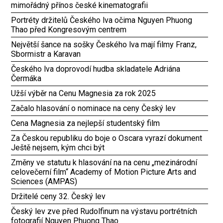
mimořádný přínos české kinematografii
Portréty držitelů Českého lva očima Nguyen Phuong
Thao před Kongresovým centrem
Největší šance na sošky Českého lva mají filmy Franz,
Sbormistr a Karavan
Českého lva doprovodí hudba skladatele Adriána
Čermáka
Užší výběr na Cenu Magnesia za rok 2025
Začalo hlasování o nominace na ceny Český lev
Cena Magnesia za nejlepší studentský film
Za Českou republiku do boje o Oscara vyrazí dokument
Ještě nejsem, kým chci být
Změny ve statutu k hlasování na na cenu „mezinárodní
celovečerní film“ Academy of Motion Picture Arts and
Sciences (AMPAS)
Držitelé ceny 32. Český lev
Český lev zve před Rudolfinum na výstavu portrétních
fotografií Nguyen Phuong Thao