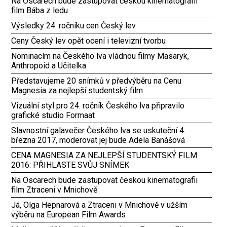
Na Oscarech bude zastupovat českou kinematografii
film Bába z ledu
Výsledky 24. ročníku cen Český lev
Ceny Český lev opět ocení i televizní tvorbu
Nominacím na Českého lva vládnou filmy Masaryk,
Anthropoid a Učitelka
Představujeme 20 snímků v předvýběru na Cenu
Magnesia za nejlepší studentský film
Vizuální styl pro 24. ročník Českého lva připravilo
grafické studio Formaat
Slavnostní galavečer Českého lva se uskuteční 4.
března 2017, moderovat jej bude Adela Banášová
CENA MAGNESIA ZA NEJLEPŠÍ STUDENTSKÝ FILM
2016: PŘIHLASTE SVŮJ SNÍMEK
Na Oscarech bude zastupovat českou kinematografii
film Ztraceni v Mnichově
Já, Olga Hepnarová a Ztraceni v Mnichově v užším
výběru na European Film Awards