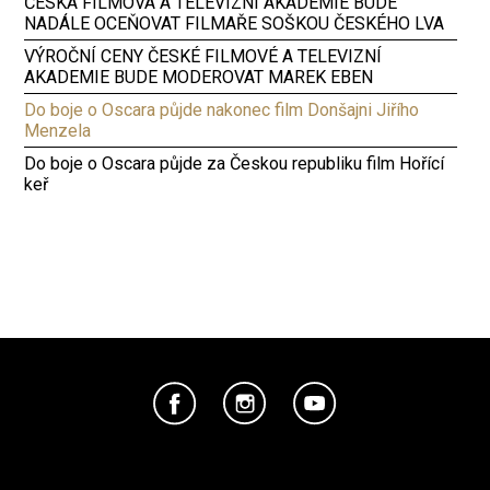
ČESKÁ FILMOVÁ A TELEVIZNÍ AKADEMIE BUDE
NADÁLE OCEŇOVAT FILMAŘE SOŠKOU ČESKÉHO LVA
VÝROČNÍ CENY ČESKÉ FILMOVÉ A TELEVIZNÍ
AKADEMIE BUDE MODEROVAT MAREK EBEN
Do boje o Oscara půjde nakonec film Donšajni Jiřího
Menzela
Do boje o Oscara půjde za Českou republiku film Hořící
keř