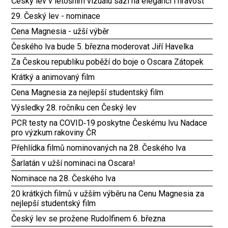
Český lev v letošním vizuálu sází na eleganci i hravost
29. Český lev - nominace
Cena Magnesia - užší výběr
Českého lva bude 5. března moderovat Jiří Havelka
Za Českou republiku poběží do boje o Oscara Zátopek
Krátký a animovaný film
Cena Magnesia za nejlepší studentský film
Výsledky 28. ročníku cen Český lev
PCR testy na COVID‑19 poskytne Českému lvu Nadace
pro výzkum rakoviny ČR
Přehlídka filmů nominovaných na 28. Českého lva
Šarlatán v užší nominaci na Oscara!
Nominace na 28. Českého lva
20 krátkých filmů v užším výběru na Cenu Magnesia za
nejlepší studentský film
Český lev se prožene Rudolfinem 6. března