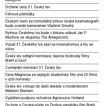
Držitelé ceny 31. Český lev
Filmové přehlídky
Českým lvem za mimořádný přínos české kinematografii
bude oceněn kameraman Vladimír Smutný
Rytmus Českému lvu bude v březnu udávat Jan P.
Muchow se skupinou The Antagonists
Vizuál 31. Českého lva sází na minimalismus a hru se
slovy
Český lev odtajnil nominace, nejvíce bodovaly filmy
Bratři a Úsvit
Zveřejnění nominací 31. Český lev
Cena Magnesia za nejlepší studentský film zná 20 filmů
v užší nominaci
Český lev vstoupí do další dekády s moderátorem
Markem Ebenem
Vyjádření podpory režisérce Agnieszce Holland
Do boje o Oscara půjde za Českou republiku film Bratři