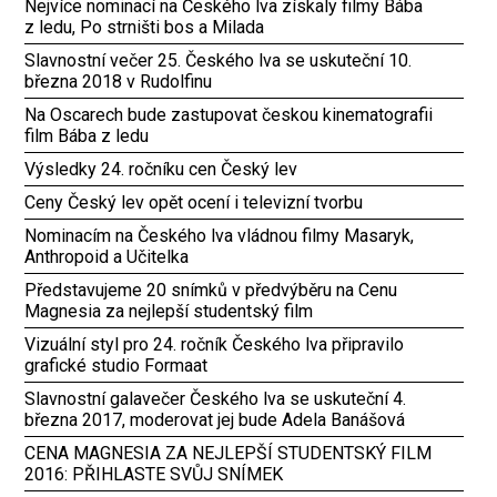
Nejvíce nominací na Českého lva získaly filmy Bába
z ledu, Po strništi bos a Milada
Slavnostní večer 25. Českého lva se uskuteční 10.
března 2018 v Rudolfinu
Na Oscarech bude zastupovat českou kinematografii
film Bába z ledu
Výsledky 24. ročníku cen Český lev
Ceny Český lev opět ocení i televizní tvorbu
Nominacím na Českého lva vládnou filmy Masaryk,
Anthropoid a Učitelka
Představujeme 20 snímků v předvýběru na Cenu
Magnesia za nejlepší studentský film
Vizuální styl pro 24. ročník Českého lva připravilo
grafické studio Formaat
Slavnostní galavečer Českého lva se uskuteční 4.
března 2017, moderovat jej bude Adela Banášová
CENA MAGNESIA ZA NEJLEPŠÍ STUDENTSKÝ FILM
2016: PŘIHLASTE SVŮJ SNÍMEK