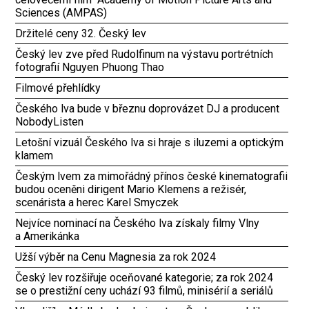
Sciences (AMPAS)
Držitelé ceny 32. Český lev
Český lev zve před Rudolfinum na výstavu portrétních
fotografií Nguyen Phuong Thao
Filmové přehlídky
Českého lva bude v březnu doprovázet DJ a producent
NobodyListen
Letošní vizuál Českého lva si hraje s iluzemi a optickým
klamem
Českým lvem za mimořádný přínos české kinematografii
budou oceněni dirigent Mario Klemens a režisér,
scenárista a herec Karel Smyczek
Nejvíce nominací na Českého lva získaly filmy Vlny
a Amerikánka
Užší výběr na Cenu Magnesia za rok 2024
Český lev rozšiřuje oceňované kategorie; za rok 2024
se o prestižní ceny uchází 93 filmů, minisérií a seriálů