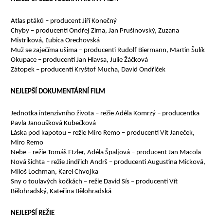
Atlas ptáků – producent Jiří Konečný
Chyby – producenti Ondřej Zima, Jan Prušinovský, Zuzana
Mistríková, Ľubica Orechovská
Muž se zaječíma ušima – producenti Rudolf Biermann, Martin Šulík
Okupace – producenti Jan Hlavsa, Julie Žáčková
Zátopek – producenti Kryštof Mucha, David Ondříček
NEJLEPŠÍ DOKUMENTÁRNÍ FILM
Jednotka intenzivního života – režie Adéla Komrzý – producentka
Pavla Janoušková Kubečková
Láska pod kapotou – režie Miro Remo – producenti Vít Janeček,
Miro Remo
Nebe – režie Tomáš Etzler, Adéla Špaljová – producent Jan Macola
Nová šichta – režie Jindřich Andrš – producenti Augustina Micková,
Miloš Lochman, Karel Chvojka
Sny o toulavých kočkách – režie David Sís – producenti Vít
Bělohradský, Kateřina Bělohradská
NEJLEPŠÍ REŽIE