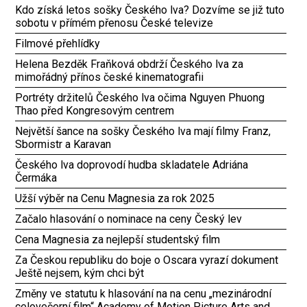
Kdo získá letos sošky Českého lva? Dozvíme se již tuto
sobotu v přímém přenosu České televize
Filmové přehlídky
Helena Bezděk Fraňková obdrží Českého lva za
mimořádný přínos české kinematografii
Portréty držitelů Českého lva očima Nguyen Phuong
Thao před Kongresovým centrem
Největší šance na sošky Českého lva mají filmy Franz,
Sbormistr a Karavan
Českého lva doprovodí hudba skladatele Adriána
Čermáka
Užší výběr na Cenu Magnesia za rok 2025
Začalo hlasování o nominace na ceny Český lev
Cena Magnesia za nejlepší studentský film
Za Českou republiku do boje o Oscara vyrazí dokument
Ještě nejsem, kým chci být
Změny ve statutu k hlasování na na cenu „mezinárodní
celovečerní film“ Academy of Motion Picture Arts and