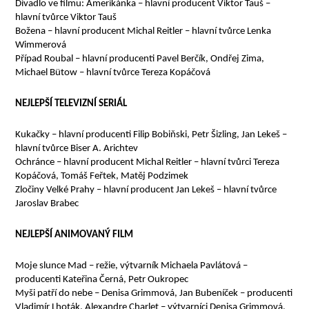
Divadlo ve filmu: Amerikánka – hlavní producent Viktor Tauš –
hlavní tvůrce Viktor Tauš
Božena – hlavní producent Michal Reitler – hlavní tvůrce Lenka
Wimmerová
Případ Roubal – hlavní producenti Pavel Berčík, Ondřej Zima,
Michael Bütow – hlavní tvůrce Tereza Kopáčová
NEJLEPŠÍ TELEVIZNÍ SERIÁL
Kukačky – hlavní producenti Filip Bobiňski, Petr Šizling, Jan Lekeš –
hlavní tvůrce Biser A. Arichtev
Ochránce – hlavní producent Michal Reitler – hlavní tvůrci Tereza
Kopáčová, Tomáš Feřtek, Matěj Podzimek
Zločiny Velké Prahy – hlavní producent Jan Lekeš – hlavní tvůrce
Jaroslav Brabec
NEJLEPŠÍ ANIMOVANÝ FILM
Moje slunce Mad – režie, výtvarník Michaela Pavlátová –
producenti Kateřina Černá, Petr Oukropec
Myši patří do nebe – Denisa Grimmová, Jan Bubeníček – producenti
Vladimír Lhoták,
Alexandre Charlet – výtvarníci Denisa Grimmová,