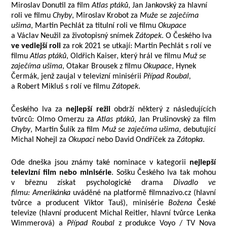
Miroslav Donutil za film
Atlas ptáků
, Jan Jankovský za hlavní
roli ve filmu
Chyby
, Miroslav Krobot za
Muže se zaječíma
ušima
, Martin Pechlát za titulní roli ve filmu
Okupace
a Václav Neužil za životopisný snímek
Zátopek
. O Českého lva
ve vedlejší roli
za rok 2021 se utkají: Martin Pechlát s rolí ve
filmu
Atlas ptáků
, Oldřich Kaiser, který hrál ve filmu
Muž se
zaječíma ušima
, Otakar Brousek z filmu
Okupace
, Hynek
Čermák, jenž zaujal v televizní minisérii
Případ Roubal,
a Robert Mikluš s rolí ve filmu
Zátopek
.
Českého lva za
nejlepší režii
obdrží některý z následujících
tvůrců: Olmo Omerzu za
Atlas ptáků
, Jan Prušinovský za film
Chyby
, Martin Šulík za film
Muž se zaječíma ušima
, debutující
Michal Nohejl za
Okupaci
nebo David Ondříček za
Zátopka
.
Ode dneška jsou známy také nominace v kategorii
nejlepší
televizní film nebo minisérie
. Sošku Českého lva tak mohou
v březnu získat psychologické drama
Divadlo ve
filmu: Amerikánka
uváděné na platformě filmnazivo.cz (hlavní
tvůrce a producent Viktor Tauš), minisérie
Božena
České
televize (hlavní producent Michal Reitler, hlavní tvůrce Lenka
Wimmerová) a
Případ Roubal
z produkce Voyo / TV Nova