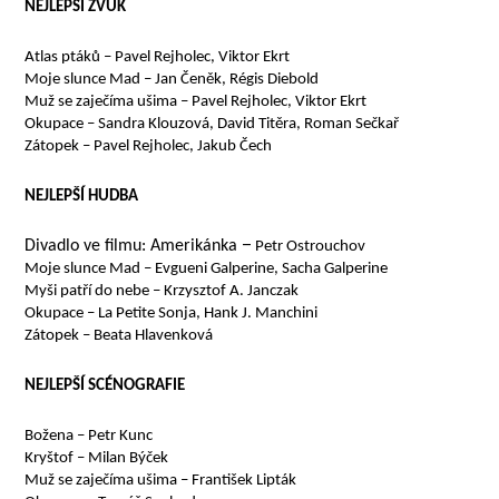
NEJLEPŠÍ ZVUK
Atlas ptáků – Pavel Rejholec, Viktor Ekrt
Moje slunce Mad – Jan Čeněk, Régis Diebold
Muž se zaječíma ušima – Pavel Rejholec, Viktor Ekrt
Okupace – Sandra Klouzová, David Titěra, Roman Sečkař
Zátopek – Pavel Rejholec, Jakub Čech
NEJLEPŠÍ HUDBA
–
Divadlo ve filmu: Amerikánka
Petr Ostrouchov
Moje slunce Mad – Evgueni Galperine, Sacha Galperine
Myši patří do nebe – Krzysztof A. Janczak
Okupace – La Petite Sonja, Hank J. Manchini
Zátopek – Beata Hlavenková
NEJLEPŠÍ SCÉNOGRAFIE
Božena – Petr Kunc
Kryštof – Milan Býček
Muž se zaječíma ušima – František Lipták