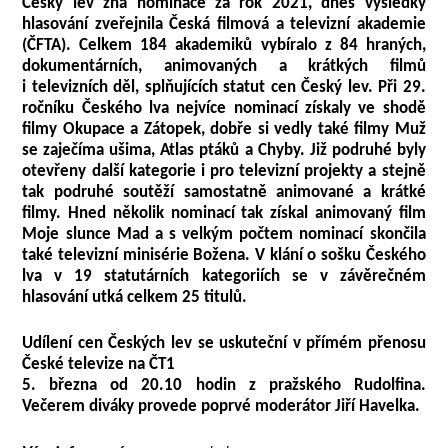
Český lev zná nominace za rok 2021, dnes výsledky
hlasování zveřejnila Česká filmová a televizní akademie
(ČFTA). Celkem 184 akademiků vybíralo z 84 hraných,
dokumentárních, animovaných a krátkých filmů
i televizních děl, splňujících statut cen Český lev. Při 29.
ročníku Českého lva nejvíce nominací získaly ve shodě
filmy Okupace a Zátopek, dobře si vedly také filmy Muž
se zaječíma ušima, Atlas ptáků a Chyby. Již podruhé byly
otevřeny další kategorie i pro televizní projekty a stejně
tak podruhé soutěží samostatně animované a krátké
filmy. Hned několik nominací tak získal animovaný film
Moje slunce Mad a s velkým počtem nominací skončila
také televizní minisérie Božena. V klání o sošku Českého
lva v 19 statutárních kategoriích se v závěrečném
hlasování utká celkem 25 titulů.
Udílení cen Českých lev se uskuteční v přímém přenosu
České televize na ČT1
5. března od 20.10 hodin z pražského Rudolfina.
Večerem diváky provede poprvé moderátor Jiří Havelka.