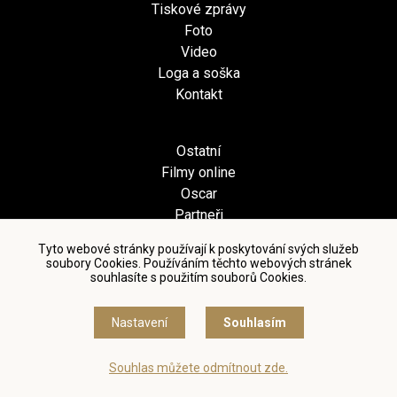
Tiskové zprávy
Foto
Video
Loga a soška
Kontakt
Ostatní
Filmy online
Oscar
Partneři
Tyto webové stránky používají k poskytování svých služeb
soubory Cookies. Používáním těchto webových stránek
Česká filmová
souhlasíte s použitím souborů Cookies.
a televizní akademie, z.s.
ČFTA produkce, s.r.o.
Nastavení
Souhlasím
Karlovo nám. 285/19
120 00 Praha 2
Souhlas můžete odmítnout zde.
cfta@cfta.cz