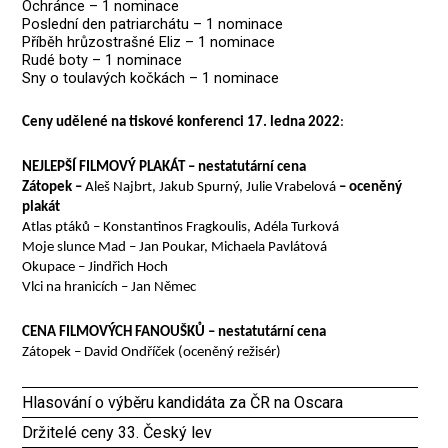
Ochránce – 1 nominace
Poslední den patriarchátu – 1 nominace
Příběh hrůzostrašné Eliz – 1 nominace
Rudé boty – 1 nominace
Sny o toulavých kočkách – 1 nominace
Ceny udělené na tiskové konferenci 17. ledna 2022
:
NEJLEPŠÍ FILMOVÝ PLAKÁT – nestatutární cena
Zátopek –
Aleš Najbrt, Jakub Spurný, Julie Vrabelová
– oceněný
plakát
Atlas ptáků – Konstantinos Fragkoulis, Adéla Turková
Moje slunce Mad – Jan Poukar, Michaela Pavlátová
Okupace – Jindřich Hoch
Vlci na hranicích – Jan Němec
CENA FILMOVÝCH FANOUŠKŮ – nestatutární cena
Zátopek – David Ondříček (oceněný režisér)
Hlasování o výběru kandidáta za ČR na Oscara
Držitelé ceny 33. Český lev