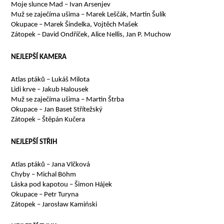
Moje slunce Mad – Ivan Arsenjev
Muž se zaječíma ušima – Marek Leščák, Martin Šulík
Okupace – Marek Šindelka, Vojtěch Mašek
Zátopek – David Ondříček, Alice Nellis, Jan P. Muchow
NEJLEPŠÍ KAMERA
Atlas ptáků – Lukáš Milota
Lidi krve – Jakub Halousek
Muž se zaječíma ušima – Martin Štrba
Okupace – Jan Baset Střítežský
Zátopek – Štěpán Kučera
NEJLEPŠÍ STŘIH
Atlas ptáků – Jana Vlčková
Chyby – Michal Böhm
Láska pod kapotou – Šimon Hájek
Okupace – Petr Turyna
Zátopek – Jarosław Kamiński