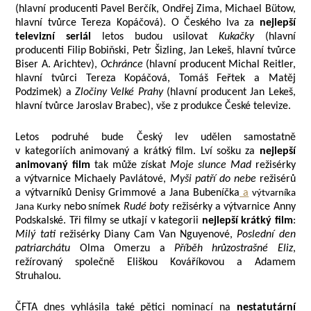
(hlavní producenti Pavel Berčík, Ondřej Zima, Michael Bütow,
hlavní tvůrce Tereza Kopáčová). O Českého lva za
nejlepší
televizní seriál
letos budou usilovat
Kukačky
(hlavní
producenti Filip Bobiňski, Petr Šizling, Jan Lekeš, hlavní tvůrce
Biser A. Arichtev),
Ochránce
(hlavní producent Michal Reitler,
hlavní tvůrci Tereza Kopáčová, Tomáš Feřtek a Matěj
Podzimek) a
Zločiny Velké Prahy
(hlavní producent Jan Lekeš,
hlavní tvůrce Jaroslav Brabec), vše z produkce České televize.
Letos podruhé bude Český lev udělen samostatně
v kategoriích animovaný a krátký film. Lví sošku za
n
ejlepší
animovaný film
tak může získat
Moje slunce Mad
režisérky
a výtvarnice Michaely Pavlátové,
Myši patří do nebe
režisérů
a výtvarníků Denisy Grimmové a Jana Bubeníčka
a
výtvarníka
nebo
snímek
Rudé boty
režisérky a výtvarnice Anny
Jana Kurky
Podskalské.
Tři filmy se utkají v kategorii
nejlepší krátký film
:
Milý tati
režisérky Diany Cam Van Nguyenové,
Poslední den
patriarchátu
Olma Omerzu a
Příběh hrůzostrašné Eliz
,
režírovaný společně Eliškou Kováříkovou a Adamem
Struhalou.
ČFTA dnes vyhlásila také pětici nominací na
nestatutární