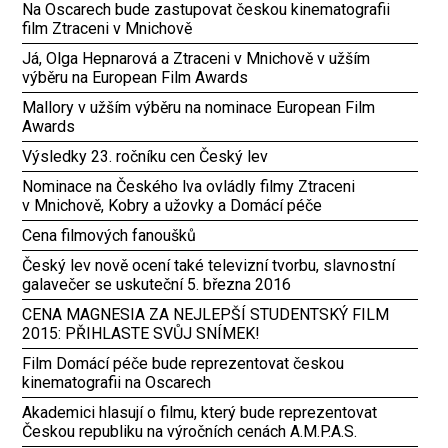
Na Oscarech bude zastupovat českou kinematografii
film Ztraceni v Mnichově
Já, Olga Hepnarová a Ztraceni v Mnichově v užším
výběru na European Film Awards
Mallory v užším výběru na nominace European Film
Awards
Výsledky 23. ročníku cen Český lev
Nominace na Českého lva ovládly filmy Ztraceni
v Mnichově, Kobry a užovky a Domácí péče
Cena filmových fanoušků
Český lev nově ocení také televizní tvorbu, slavnostní
galavečer se uskuteční 5. března 2016
CENA MAGNESIA ZA NEJLEPŠÍ STUDENTSKÝ FILM
2015: PŘIHLASTE SVŮJ SNÍMEK!
Film Domácí péče bude reprezentovat českou
kinematografii na Oscarech
Akademici hlasují o filmu, který bude reprezentovat
Českou republiku na výročních cenách A.M.P.A.S.