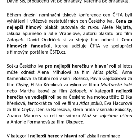
David Sís, producenti Vít Bělohradský, Kateřina Bělohradská).
Během dnešní nominační tiskové konference cen ČFTA byli
vyhlášeni i vítězové nestatutárních cen Českého lva.
Cena za
nejlepší filmový plakát
putovala do rukou Aleše Najbrta,
Jakuba Spurného a Julie Vrabelové, autorů plakátu pro film
Zátopek
. David Ondříček si za stejný film odnesl i
Cenu
filmových fanoušků
, kterou uděluje ČFTA ve spolupráci
s filmovým portálem ČSFD.cz.
Sošku Českého lva
pro nejlepší herečku v hlavní roli
si letos
může odnést Alena Mihulová za film
Atlas ptáků
, Anna
Kameníková za titulní roli v sérii
Božena
, Pavla Gajdošíková za
film
Chyby
, Eliška Křenková za výkon ve filmu
Marťanské lodě
nebo Martha Issová za film
Zátopek
. V kategorii
nejlepší
herečka ve vedlejší roli
se na Českého lva mohou těšit: Eliška
Křenková, tentokrát za roli ve filmu
Atlas ptáků
, Eva Hacurová
za film
Chyby
, Denisa Barešová, která hrála v seriálu
Kukačky
,
Zuzana Mauréry za roli ve snímku
Muž se zaječíma ušima
a Antonie Formanová za film
Okupace
.
V kategorii
nejlepší herec v hlavní roli
získali nominace