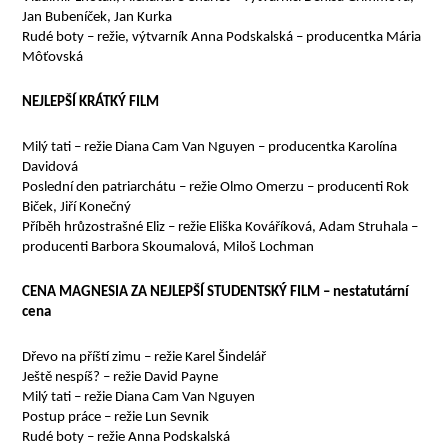
Jan Bubeníček, Jan Kurka
Rudé boty – režie, výtvarník Anna Podskalská – producentka Mária
Môťovská
NEJLEPŠÍ KRÁTKÝ FILM
Milý tati – režie Diana Cam Van Nguyen – producentka Karolína
Davidová
Poslední den patriarchátu – režie Olmo Omerzu – producenti Rok
Biček, Jiří Konečný
Příběh hrůzostrašné Eliz – režie Eliška Kováříková, Adam Struhala –
producenti Barbora
Skoumalová, Miloš Lochman
CENA MAGNESIA ZA NEJLEPŠÍ STUDENTSKÝ FILM – nestatutární
cena
Dřevo na příští zimu – režie Karel Šindelář
Ještě nespíš? – režie David Payne
Milý tati – režie Diana Cam Van Nguyen
Postup práce – režie Lun Sevnik
Rudé boty – režie Anna Podskalská