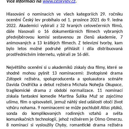
Více informací na
www.ceskylev.cz
.
Hlasování o nominacích ve všech kategoriích 29. ročníku
ocenění Český lev probíhalo od 1. prosince 2021 do 9. ledna
2022. Akademici vybírali z 32 hraných celovečerních filmů,
dále hlasovali o 16 dokumentárních filmech vybraných
předvýběrovou komisí sestavenou ze členů akademie, 7
animovaných a 13 krátkých filmech. Z televizní tvorby, kam
bylo letos možné podruhé přihlásit i díla distribuovaná
prostřednictvím internetu, vybírali ze 16 děl.
Největšího ocenění si u akademiků získaly dva filmy, které se
shodně mohou pyšnit 13 nominacemi: životopisné drama
Zátopek
režiséra, spoluproducenta a spoluautora scénáře
Davida Ondříčka a debut režiséra Michala Nohejla
Okupace
,
tragikomické drama z období normalizace. 11 nominací
získala fantaskní komedie Martina Šulíka
Muž se zaječíma
ušima
, film o spisovateli, jemuž náhlý sled událostí otočí život
vzhůru nohama. 9 nominacemi se může pochlubit
Atlas ptáků
,
sonda do komplikovaných rodinných vztahů a světa
komunikačních technologií, jehož režisérem je Olmo Omerzu.
8 nominací si vysloužily
Chyby
, romantické drama režiséra