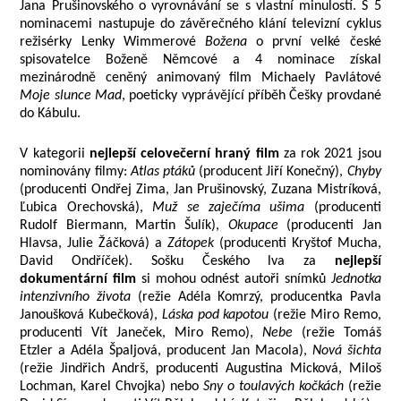
Jana Prušinovského o vyrovnávání se s vlastní minulostí. S 5
nominacemi nastupuje do závěrečného klání televizní cyklus
režisérky Lenky Wimmerové
Božena
o první velké české
spisovatelce Boženě Němcové a 4 nominace získal
mezinárodně ceněný animovaný film Michaely Pavlátové
Moje slunce Mad
, poeticky vyprávějící příběh Češky provdané
do Kábulu.
V kategorii
nejlepší celovečerní hraný film
za rok 2021 jsou
nominovány filmy:
Atlas ptáků
(producent Jiří Konečný),
Chyby
(producenti Ondřej Zima, Jan Prušinovský, Zuzana Mistríková,
Ľubica Orechovská),
Muž se zaječíma ušima
(producenti
Rudolf Biermann, Martin Šulík),
Okupace
(producenti Jan
Hlavsa, Julie Žáčková) a
Zátopek
(producenti Kryštof Mucha,
David Ondříček). Sošku Českého lva za
nejlepší
dokumentární film
si mohou odnést autoři snímků
Jednotka
intenzivního života
(režie Adéla Komrzý, producentka Pavla
Janoušková Kubečková),
Láska pod kapotou
(režie Miro Remo,
producenti Vít Janeček, Miro Remo),
Nebe
(režie Tomáš
Etzler a Adéla Špaljová, producent Jan Macola),
Nová šichta
(režie Jindřich Andrš, producenti Augustina Micková, Miloš
Lochman, Karel Chvojka) nebo
Sny o toulavých kočkách
(režie