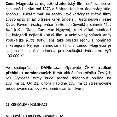
Cenu Magnesia za nejlepší studentský́ film
, udělovanou ve
spolupráci s Mattoni 1873 a Státním fondem kinematografie.
Mohou ji získat filmaři na začátku své kariéry za krátké filmy
Dřevo na příští zimu
(režie Karel Šindelář
), Ještě nespíš?
(režie
David Payne),
Postup práce
(režie Lun Sevnik) a snímek
Milý
tati
(režie Diana Cam Van Nguyen), který získal nominaci
i v kategorii nejlepší krátký film, a animovaný snímek Anny
Podskalské
Rudé boty
, jenž také obsadil jednu z nominací
v kategorii Nejlepší animovaný film. S Cenou Magnesia je
spojena i finanční odměna pro začínající tvůrce ve výši
100 000 Kč.
Ve spolupráci s
DAFilms.cz
připravuje ČFTA
tradiční
přehlídku nominovaných filmů
aktuálního ročníku Českých
lvů. Vybrané filmy bude možné zhlédnout on-line na
DAFilms.cz. Od 21. února nabídne DAFilms.cz streamované
moderované rozhovory s nominovanými tvůrci.
29. ČESKÝ LEV – NOMINACE
NEJLEPŠÍ CELOVEČERNÍ HRANÝ FILM