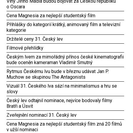
Vlny Jiřího Mádla budou bojovat za Českou republiku
o Oscara
Cena Magnesia za nejlepší studentský film
Přihlášky do kategorií krátký, animovaný film a televizní
kategorie
Držitelé ceny 31. Český lev
Filmové přehlídky
Českým lvem za mimořádný přínos české kinematografii
bude oceněn kameraman Vladimír Smutný
Rytmus Českému lvu bude v březnu udávat Jan P.
Muchow se skupinou The Antagonists
Vizuál 31. Českého lva sází na minimalismus a hru se
slovy
Český lev odtajnil nominace, nejvíce bodovaly filmy
Bratři a Úsvit
Zveřejnění nominací 31. Český lev
Cena Magnesia za nejlepší studentský film zná 20 filmů
v užší nominaci