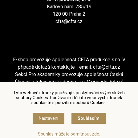
Karlovo nám. 285/19
120 00 Praha 2
cfta@cfta.cz
E-shop provozuje společnost ČFTA produkce s.r.o. V
případě dotazů kontaktujte - email:
cfta@cfta.cz
Sekci Pro akademiky provozuje společnost Česká
filmová a televizní akademie, z.s. V případě dotazů
kontaktujte - email:
cfta@cfta.cz
Tyto webové stránky používají k poskytování svých služeb
soubory Cookies. Používáním těchto webových stránek
souhlasíte s použitím souborů Cookies.
Podmínky užití a zásady ochrany osobních údajů
|
Nastavení cookies
Nastavení
Souhlasím
© Česká filmová a televizní akademie, 2018 - 2026
Souhlas můžete odmítnout zde.