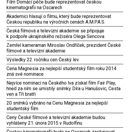
Film Domácí péče bude reprezentovat českou
kinematografii na Oscarech
Akademici hlasují o filmu, který bude reprezentovat
Českou republiku na výročních cenách A.M.P.A.S.
Česká filmová a televizní akademie se připojuje
k podpoře ukrajinského režiséra Olega Sencova
Zemřel kameraman Miroslav Ondříček, prezident České
filmové a televizní akademie
Výsledky 22. ročníku cen Český lev
Cena Magnesia za nejlepší studentský film roku 2014
zná své nominace
Nejvíce nominací na Českého lva získal film Fair Play,
hned za ním se umístily snímky Díra u Hanušovic, Cesta
ven a Tři bratři
20 snímků vybráno na Cenu Magnesia za nejlepší
studentský film
Ceny České filmové a televizní akademie budou
vyhlášeny 21. února 2015 v Rudolfinu
Českou kinematografii bude na Oscarech zastupovat