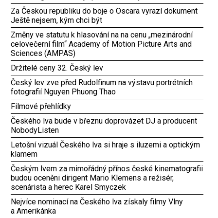
Za Českou republiku do boje o Oscara vyrazí dokument
Ještě nejsem, kým chci být
Změny ve statutu k hlasování na na cenu „mezinárodní
celovečerní film“ Academy of Motion Picture Arts and
Sciences (AMPAS)
Držitelé ceny 32. Český lev
Český lev zve před Rudolfinum na výstavu portrétních
fotografií Nguyen Phuong Thao
Filmové přehlídky
Českého lva bude v březnu doprovázet DJ a producent
NobodyListen
Letošní vizuál Českého lva si hraje s iluzemi a optickým
klamem
Českým lvem za mimořádný přínos české kinematografii
budou oceněni dirigent Mario Klemens a režisér,
scenárista a herec Karel Smyczek
Nejvíce nominací na Českého lva získaly filmy Vlny
a Amerikánka