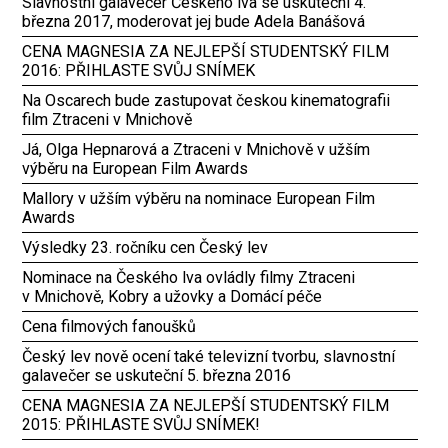
Slavnostní galavečer Českého lva se uskuteční 4.
března 2017, moderovat jej bude Adela Banášová
CENA MAGNESIA ZA NEJLEPŠÍ STUDENTSKÝ FILM
2016: PŘIHLASTE SVŮJ SNÍMEK
Na Oscarech bude zastupovat českou kinematografii
film Ztraceni v Mnichově
Já, Olga Hepnarová a Ztraceni v Mnichově v užším
výběru na European Film Awards
Mallory v užším výběru na nominace European Film
Awards
Výsledky 23. ročníku cen Český lev
Nominace na Českého lva ovládly filmy Ztraceni
v Mnichově, Kobry a užovky a Domácí péče
Cena filmových fanoušků
Český lev nově ocení také televizní tvorbu, slavnostní
galavečer se uskuteční 5. března 2016
CENA MAGNESIA ZA NEJLEPŠÍ STUDENTSKÝ FILM
2015: PŘIHLASTE SVŮJ SNÍMEK!