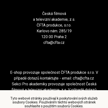
Česká filmová
a televizní akademie, z.s.
ČFTA produkce, s.r.o.
Karlovo nám. 285/19
120 00 Praha 2
cfta@cfta.cz
E-shop provozuje společnost ČFTA produkce s.r.o. V
případě dotazů kontaktujte - email:
cfta@cfta.cz
Sekci Pro akademiky provozuje společnost Česká
filmová a televizní akademie, z.s. V případě dotazů
kontaktujte - email:
cfta@cfta.cz
Tyto webové stránky používají k poskytování svých služeb
soubory Cookies. Používáním těchto webových stránek
souhlasíte s použitím souborů Cookies.
Podmínky užití a zásady ochrany osobních údajů
|