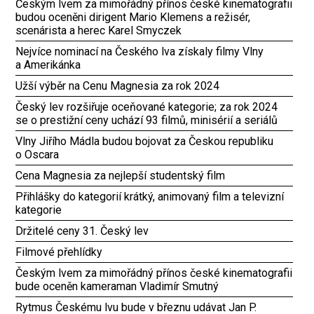
Českým lvem za mimořádný přínos české kinematografii
budou oceněni dirigent Mario Klemens a režisér,
scenárista a herec Karel Smyczek
Nejvíce nominací na Českého lva získaly filmy Vlny
a Amerikánka
Užší výběr na Cenu Magnesia za rok 2024
Český lev rozšiřuje oceňované kategorie; za rok 2024
se o prestižní ceny uchází 93 filmů, minisérií a seriálů
Vlny Jiřího Mádla budou bojovat za Českou republiku
o Oscara
Cena Magnesia za nejlepší studentský film
Přihlášky do kategorií krátký, animovaný film a televizní
kategorie
Držitelé ceny 31. Český lev
Filmové přehlídky
Českým lvem za mimořádný přínos české kinematografii
bude oceněn kameraman Vladimír Smutný
Rytmus Českému lvu bude v březnu udávat Jan P.