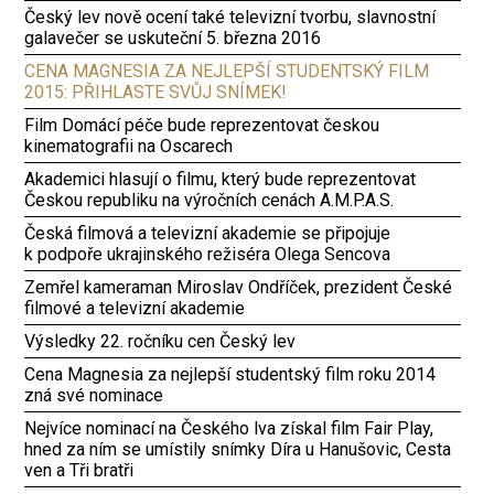
Český lev nově ocení také televizní tvorbu, slavnostní
galavečer se uskuteční 5. března 2016
CENA MAGNESIA ZA NEJLEPŠÍ STUDENTSKÝ FILM
2015: PŘIHLASTE SVŮJ SNÍMEK!
Film Domácí péče bude reprezentovat českou
kinematografii na Oscarech
Akademici hlasují o filmu, který bude reprezentovat
Českou republiku na výročních cenách A.M.P.A.S.
Česká filmová a televizní akademie se připojuje
k podpoře ukrajinského režiséra Olega Sencova
Zemřel kameraman Miroslav Ondříček, prezident České
filmové a televizní akademie
Výsledky 22. ročníku cen Český lev
Cena Magnesia za nejlepší studentský film roku 2014
zná své nominace
Nejvíce nominací na Českého lva získal film Fair Play,
hned za ním se umístily snímky Díra u Hanušovic, Cesta
ven a Tři bratři