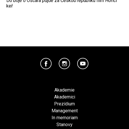
Do boje o Oscara půjde za Českou republiku film Hořící
keř
Akademie
Akademici
Prezídium
Management
In memoriam
Stanovy