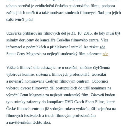
tohoto ocenění je zviditelnění českého studentského filmu, podpora
začínajících umělců a také motivace studentů filmových škol pro jejich
další tvůrčí práci.
Uzávěrka přihlašování filmových děl je 31. 10. 2015, do kdy musí být
snímky doručeny do kanceláře Českého filmového centra. Více
informací o podmínkách a přihlašování snímků lze získat
zde
.
Statut Ceny Magnesia za nejlepší studentský film naleznete
zde
.
Veškerá filmová díla ucházející se o ocenění, zhlédne čtyřčlenná
výběrová komise, složená z filmových profesionálů, teoretiků
a novinářů nominovaná Českým filmovým centrem. Odborníci
vyberou dvacet filmových děl postupujících do užší nominace na
výroční Cenu Magnesia za nejlepší studentský film. Zároveň budou
tyto snímky zařazeny do kompilace DVD Czech Short Films, které
České filmové centrum již sedmým rokem vydává a šíří zejména na
filmových festivalech a trzích filmovým profesionálům
a návštěvníkům těchto akcí.