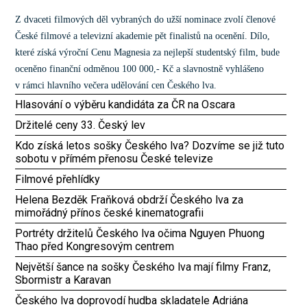
Z dvaceti filmových děl vybraných do užší nominace zvolí členové
České filmové a televizní akademie pět finalistů na ocenění. Dílo,
které získá výroční Cenu Magnesia za nejlepší studentský film, bude
oceněno finanční odměnou 100 000,- Kč a slavnostně vyhlášeno
v rámci hlavního večera udělování cen Českého lva.
Hlasování o výběru kandidáta za ČR na Oscara
Držitelé ceny 33. Český lev
Kdo získá letos sošky Českého lva? Dozvíme se již tuto
sobotu v přímém přenosu České televize
Filmové přehlídky
Helena Bezděk Fraňková obdrží Českého lva za
mimořádný přínos české kinematografii
Portréty držitelů Českého lva očima Nguyen Phuong
Thao před Kongresovým centrem
Největší šance na sošky Českého lva mají filmy Franz,
Sbormistr a Karavan
Českého lva doprovodí hudba skladatele Adriána