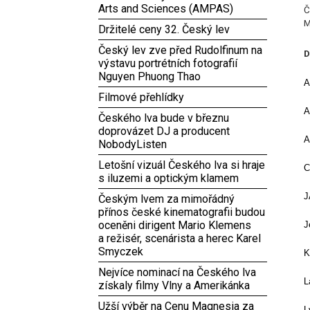
Arts and Sciences (AMPAS)
Č
M
Držitelé ceny 32. Český lev
Český lev zve před Rudolfinum na
D
výstavu portrétních fotografií
Nguyen Phuong Thao
A
Filmové přehlídky
A
Českého lva bude v březnu
doprovázet DJ a producent
A
NobodyListen
Letošní vizuál Českého lva si hraje
C
s iluzemi a optickým klamem
J
Českým lvem za mimořádný
přínos české kinematografii budou
oceněni dirigent Mario Klemens
J
a režisér, scenárista a herec Karel
Smyczek
K
Nejvíce nominací na Českého lva
L
získaly filmy Vlny a Amerikánka
Užší výběr na Cenu Magnesia za
L