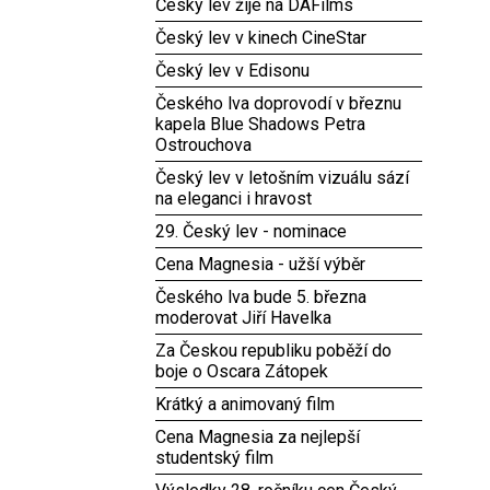
Český lev žije na DAFilms
Český lev v kinech CineStar
Český lev v Edisonu
Českého lva doprovodí v březnu
kapela Blue Shadows Petra
Ostrouchova
Český lev v letošním vizuálu sází
na eleganci i hravost
29. Český lev - nominace
Cena Magnesia - užší výběr
Českého lva bude 5. března
moderovat Jiří Havelka
Za Českou republiku poběží do
boje o Oscara Zátopek
Krátký a animovaný film
Cena Magnesia za nejlepší
studentský film