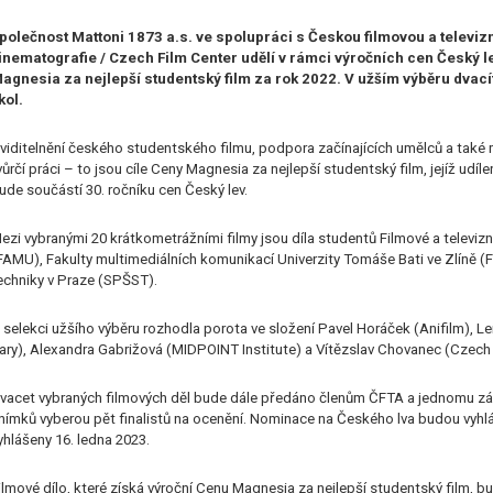
polečnost Mattoni 1873 a.s. ve spolupráci s Českou filmovou a televiz
inematografie / Czech Film Center udělí v rámci výročních cen Český 
agnesia za nejlepší studentský film za rok 2022. V užším výběru dvacít
kol.
viditelnění českého studentského filmu, podpora začínajících umělců a také m
vůrčí práci – to jsou cíle Ceny Magnesia za nejlepší studentský film, jejíž udíle
ude součástí 30. ročníku cen Český lev.
ezi vybranými 20 krátkometrážními filmy jsou díla studentů Filmové a televi
FAMU), Fakulty multimediálních komunikací Univerzity Tomáše Bati ve Zlíně (
echniky v Praze (SPŠST).
 selekci užšího výběru rozhodla porota ve složení Pavel Horáček (Anifilm), 
ary), Alexandra Gabrižová (MIDPOINT Institute) a Vítězslav Chovanec (Czech 
vacet vybraných filmových děl bude dále předáno členům ČFTA a jednomu zás
nímků vyberou pět finalistů na ocenění. Nominace na Českého lva budou vyh
yhlášeny 16. ledna 2023.
ilmové dílo, které získá výroční Cenu Magnesia za nejlepší studentský film,