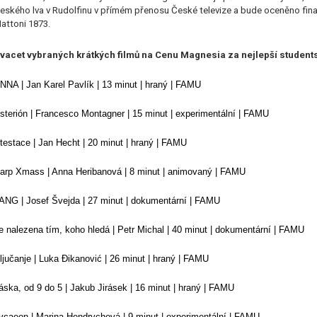
eského lva v Rudolfinu v přímém přenosu České televize a bude oceněno fi
attoni 1873.
vacet vybraných krátkých filmů na Cenu Magnesia za nejlepší students
NNA | Jan Karel Pavlík | 13 minut | hraný | FAMU
sterión | Francesco Montagner | 15 minut | experimentální | FAMU
testace | Jan Hecht | 20 minut | hraný | FAMU
arp Xmass | Anna Heribanová | 8 minut | animovaný | FAMU
ANG | Josef Švejda | 27 minut | dokumentární | FAMU
e nalezena tím, koho hledá | Petr Michal | 40 minut | dokumentární | FAMU
ljučanje | Luka Đikanović | 26 minut | hraný | FAMU
áska, od 9 do 5 | Jakub Jirásek | 16 minut | hraný | FAMU
ycaeon | Marina Hendrychová | 9 minut | experimentální | FAMU