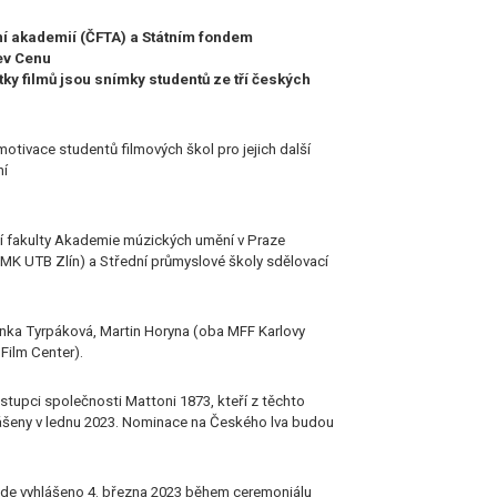
ní akademií (ČFTA) a Státním fondem
lev Cenu
ky filmů jsou snímky studentů ze tří českých
otivace studentů filmových škol pro jejich další
ní
zní fakulty Akademie múzických umění v Praze
FMK UTB Zlín) a Střední průmyslové školy sdělovací
Lenka Tyrpáková, Martin Horyna (oba MFF Karlovy
Film Center).
tupci společnosti Mattoni 1873, kteří z těchto
lášeny v lednu 2023. Nominace na Českého lva budou
 bude vyhlášeno 4. března 2023 během ceremoniálu