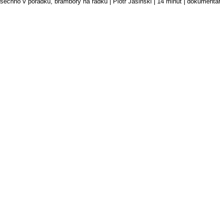
šechno v pořádku, brambory na řádku | Piotr Jasinski | 14 minut | dokument