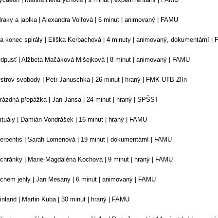
raky a jablka | Alexandra Volfová | 6 minut | animovaný | FAMU
a konec spirály | Eliška Kerbachová | 4 minuty | animovaný, dokumentární |
dpusť | Alžbeta Mačáková Mišejková | 8 minut | animovaný | FAMU
strov svobody | Petr Januschka | 26 minut | hraný | FMK UTB Zlín
rázdná přepážka | Jan Jansa | 24 minut | hraný | SPŠST
ituály | Damián Vondrášek | 16 minut | hraný | FAMU
erpentis | Sarah Lomenová | 19 minut | dokumentární | FAMU
chránky | Marie-Magdaléna Kochová | 9 minut | hraný | FAMU
chem jehly | Jan Mesany | 6 minut | animovaný | FAMU
inland | Martin Kuba | 30 minut | hraný | FAMU