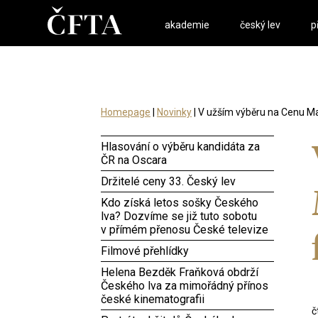
akademie
český lev
p
Homepage
|
Novinky
| V užším výběru na Cenu Mag
Hlasování o výběru kandidáta za
ČR na Oscara
Držitelé ceny 33. Český lev
Kdo získá letos sošky Českého
lva? Dozvíme se již tuto sobotu
v přímém přenosu České televize
Filmové přehlídky
Helena Bezděk Fraňková obdrží
Českého lva za mimořádný přínos
české kinematografii
č