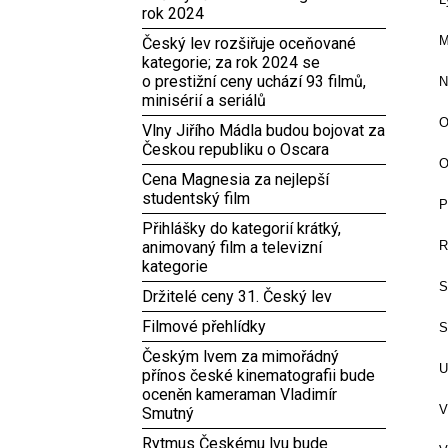
rok 2024
M
Český lev rozšiřuje oceňované
kategorie; za rok 2024 se
o prestižní ceny uchází 93 filmů,
N
minisérií a seriálů
O
Vlny Jiřího Mádla budou bojovat za
Českou republiku o Oscara
O
Cena Magnesia za nejlepší
studentský film
P
Přihlášky do kategorií krátký,
animovaný film a televizní
R
kategorie
S
Držitelé ceny 31. Český lev
Filmové přehlídky
S
Českým lvem za mimořádný
U
přínos české kinematografii bude
oceněn kameraman Vladimír
V
Smutný
Rytmus Českému lvu bude