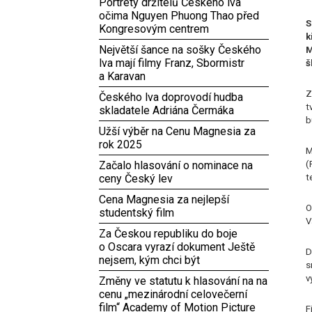
Portréty držitelů Českého lva
očima Nguyen Phuong Thao před
S
Kongresovým centrem
k
Největší šance na sošky Českého
M
lva mají filmy Franz, Sbormistr
š
a Karavan
Z
Českého lva doprovodí hudba
t
skladatele Adriána Čermáka
b
Užší výběr na Cenu Magnesia za
rok 2025
M
Začalo hlasování o nominace na
(
ceny Český lev
t
Cena Magnesia za nejlepší
O
studentský film
V
Za Českou republiku do boje
o Oscara vyrazí dokument Ještě
D
nejsem, kým chci být
s
v
Změny ve statutu k hlasování na na
cenu „mezinárodní celovečerní
film“ Academy of Motion Picture
F