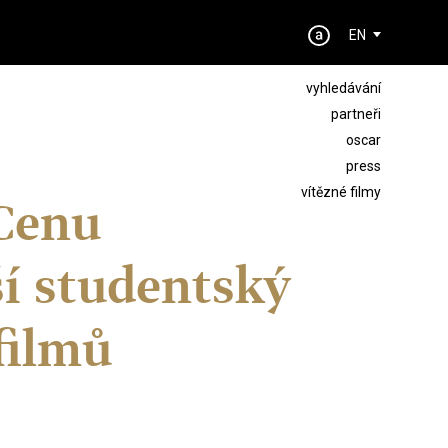
EN
vyhledávání
partneři
oscar
press
vítězné filmy
Cenu
ší studentský
filmů