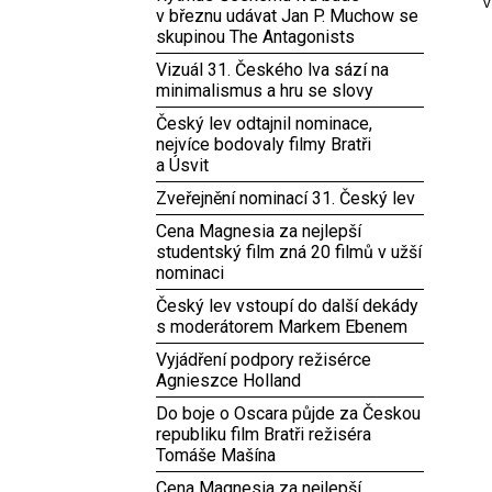
V
v březnu udávat Jan P. Muchow se
skupinou The Antagonists
Vizuál 31. Českého lva sází na
minimalismus a hru se slovy
Český lev odtajnil nominace,
nejvíce bodovaly filmy Bratři
a Úsvit
Zveřejnění nominací 31. Český lev
Cena Magnesia za nejlepší
studentský film zná 20 filmů v užší
nominaci
Český lev vstoupí do další dekády
s moderátorem Markem Ebenem
Vyjádření podpory režisérce
Agnieszce Holland
Do boje o Oscara půjde za Českou
republiku film Bratři režiséra
Tomáše Mašína
Cena Magnesia za nejlepší