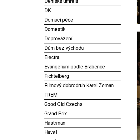
Deniska umřela
DK
Domácí péče
Domestik
Doprovázení
Dům bez východu
Electra
Evangelium podle Brabence
Fichtelberg
Filmový dobrodruh Karel Zeman
FREM
Good Old Czechs
Grand Prix
Hastrman
Havel