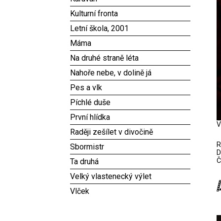
Kulturní fronta
Letní škola, 2001
Máma
Na druhé straně léta
Nahoře nebe, v dolině já
Pes a vlk
Píchlé duše
První hlídka
V
Raději zešílet v divočině
R
Sbormistr
D
Č
Ta druhá
Velký vlastenecký výlet
Vlček