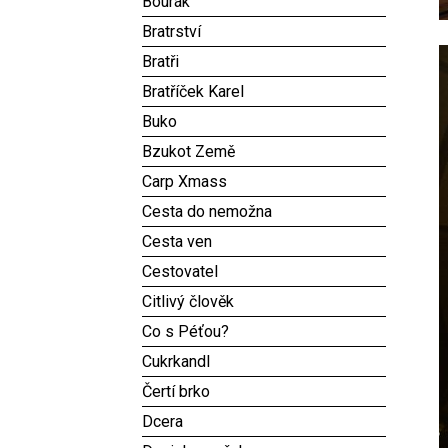
Bourák
Bratrství
Bratři
Bratříček Karel
Buko
Bzukot Země
Carp Xmass
Cesta do nemožna
Cesta ven
Cestovatel
Citlivý člověk
Co s Péťou?
Cukrkandl
Čertí brko
Dcera