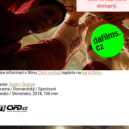
íce informací o filmu
Zlatý podraz
najdete na
kartě filmu
.
ežie:
Radim Špaček
rama / Romantický / Sportovní
esko / Slovensko, 2018, 106 min