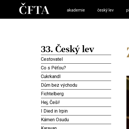
akademie
český lev
p
33. Český lev
Cestovatel
Co s Péťou?
Cukrkandl
Dům bez východu
Fichtelberg
Hej, Češi!
I Died in Irpin
Kámen Osudu
Karavan