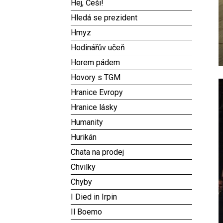
Hej, Češi!
Hledá se prezident
Hmyz
Hodinářův učeň
Horem pádem
Hovory s TGM
Hranice Evropy
Hranice lásky
Humanity
Hurikán
Chata na prodej
Chvilky
Chyby
I Died in Irpin
Il Boemo