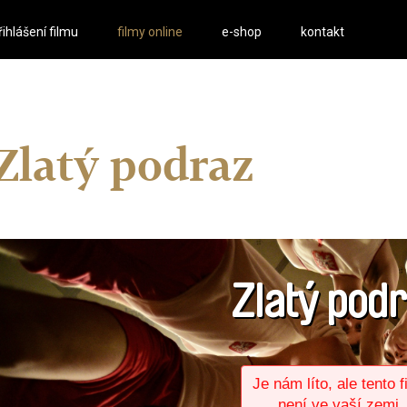
řihlášení filmu
filmy online
e-shop
kontakt
Zlatý podraz