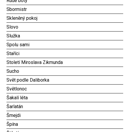
Rudé boty
Sbormistr
Skleněný pokoj
Slovo
Služka
Spolu sami
Staříci
Století Miroslava Zikmunda
Sucho
Svět podle Daliborka
Světlonoc
Šakalí léta
Šarlatán
Šmejdi
Špína