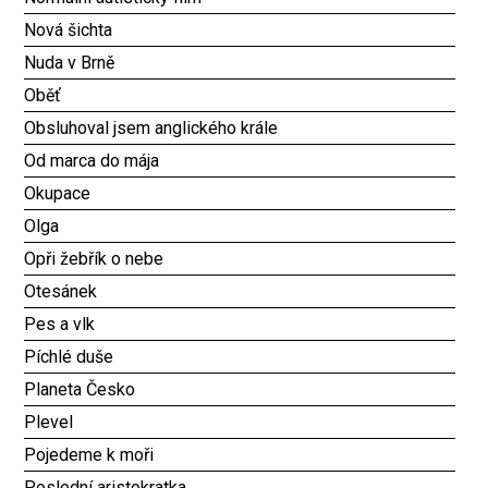
Nová šichta
Nuda v Brně
Oběť
Obsluhoval jsem anglického krále
Od marca do mája
Okupace
Olga
Opři žebřík o nebe
Otesánek
Pes a vlk
Píchlé duše
Planeta Česko
Plevel
Pojedeme k moři
Poslední aristokratka