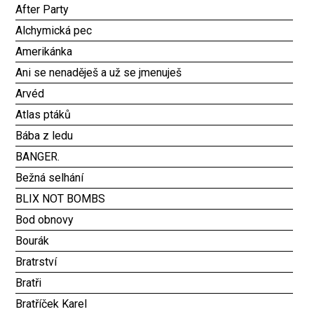
After Party
Alchymická pec
Amerikánka
Ani se nenaděješ a už se jmenuješ
Arvéd
Atlas ptáků
Bába z ledu
BANGER.
Bežná selhání
BLIX NOT BOMBS
Bod obnovy
Bourák
Bratrství
Bratři
Bratříček Karel