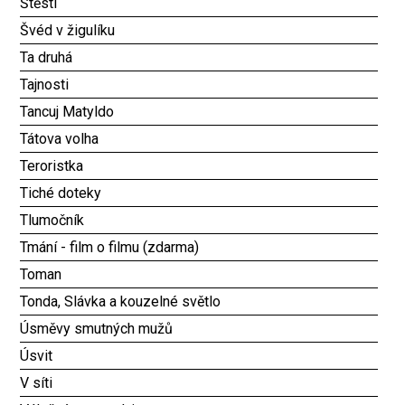
Štěstí
Švéd v žigulíku
Ta druhá
Tajnosti
Tancuj Matyldo
Tátova volha
Teroristka
Tiché doteky
Tlumočník
Tmání - film o filmu (zdarma)
Toman
Tonda, Slávka a kouzelné světlo
Úsměvy smutných mužů
Úsvit
V síti