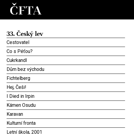
33. Český lev
Cestovatel
Co s Péťou?
Cukrkandl
Dům bez východu
Fichtelberg
Hej, Češi!
I Died in Irpin
Kámen Osudu
Karavan
Kulturní fronta
Letní škola, 2001