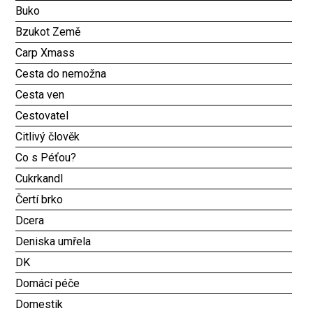
Buko
Bzukot Země
Carp Xmass
Cesta do nemožna
Cesta ven
Cestovatel
Citlivý člověk
Co s Péťou?
Cukrkandl
Čertí brko
Dcera
Deniska umřela
DK
Domácí péče
Domestik