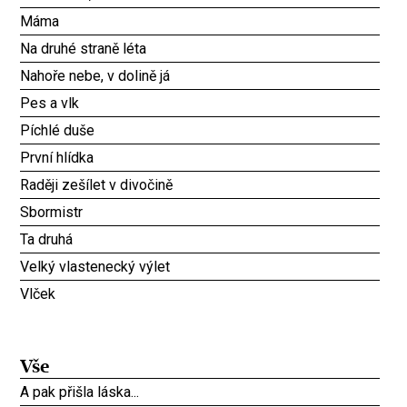
Máma
Na druhé straně léta
Nahoře nebe, v dolině já
Pes a vlk
Píchlé duše
První hlídka
Raději zešílet v divočině
Sbormistr
Ta druhá
Velký vlastenecký výlet
Vlček
Vše
A pak přišla láska...