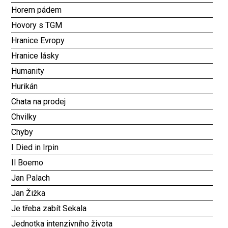
Horem pádem
Hovory s TGM
Hranice Evropy
Hranice lásky
Humanity
Hurikán
Chata na prodej
Chvilky
Chyby
I Died in Irpin
Il Boemo
Jan Palach
Jan Žižka
Je třeba zabít Sekala
Jednotka intenzivního života