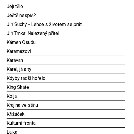
Její tělo
Ještě nespíš?
Jiří Suchý - Lehce s životem se prát
Jiří Trnka: Nalezený přítel
Kámen Osudu
Karamazovi
Karavan
Karel, já a ty
Kdyby radši hořelo
King Skate
Kolja
Krajina ve stínu
Křižáček
Kulturní fronta
Lajka