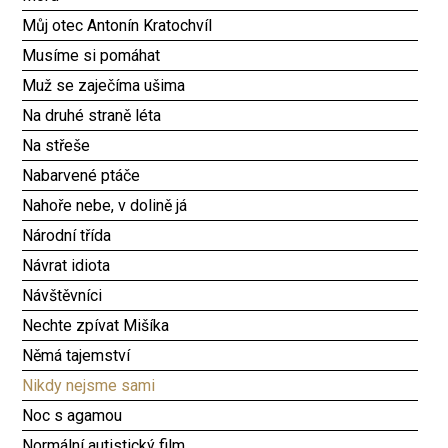
Můj otec Antonín Kratochvíl
Musíme si pomáhat
Muž se zaječíma ušima
Na druhé straně léta
Na střeše
Nabarvené ptáče
Nahoře nebe, v dolině já
Národní třída
Návrat idiota
Návštěvníci
Nechte zpívat Mišíka
Němá tajemství
Nikdy nejsme sami
Noc s agamou
Normální autistický film