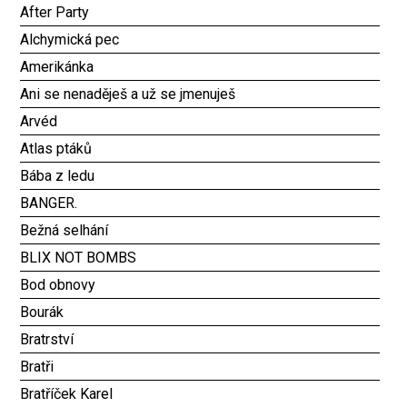
After Party
Alchymická pec
Amerikánka
Ani se nenaděješ a už se jmenuješ
Arvéd
Atlas ptáků
Bába z ledu
BANGER.
Bežná selhání
BLIX NOT BOMBS
Bod obnovy
Bourák
Bratrství
Bratři
Bratříček Karel