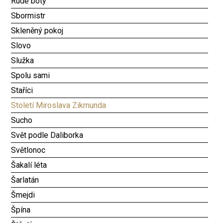
Rudé boty
Sbormistr
Skleněný pokoj
Slovo
Služka
Spolu sami
Staříci
Století Miroslava Zikmunda
Sucho
Svět podle Daliborka
Světlonoc
Šakalí léta
Šarlatán
Šmejdi
Špína