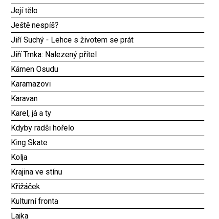
Její tělo
Ještě nespíš?
Jiří Suchý - Lehce s životem se prát
Jiří Trnka: Nalezený přítel
Kámen Osudu
Karamazovi
Karavan
Karel, já a ty
Kdyby radši hořelo
King Skate
Kolja
Krajina ve stínu
Křižáček
Kulturní fronta
Lajka