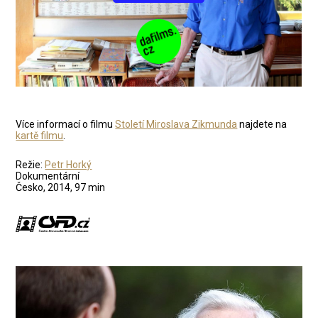
Více informací o filmu
Století Miroslava Zikmunda
najdete na
kartě filmu
.
Režie:
Petr Horký
Dokumentární
Česko, 2014, 97 min