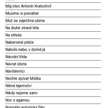
Můj otec Antonín Kratochvíl
Musíme si pomáhat
Muž se zaječíma ušima
Na druhé straně léta
Na střeše
Nabarvené ptáče
Nahoře nebe, v dolině já
Národní třída
Návrat idiota
Návštěvníci
Nechte zpívat Mišíka
Němá tajemství
Nikdy nejsme sami
Noc s agamou
Normální autistický film