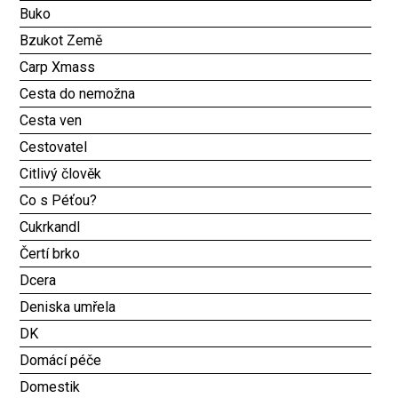
Buko
Bzukot Země
Carp Xmass
Cesta do nemožna
Cesta ven
Cestovatel
Citlivý člověk
Co s Péťou?
Cukrkandl
Čertí brko
Dcera
Deniska umřela
DK
Domácí péče
Domestik