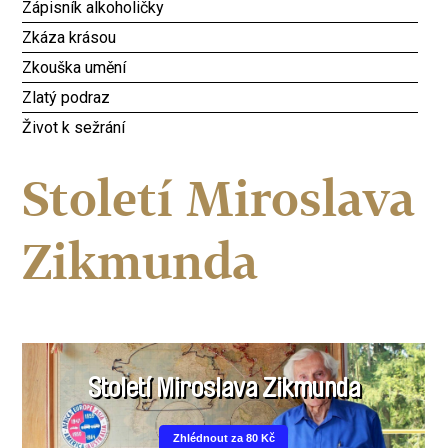
Zápisník alkoholičky
Zkáza krásou
Zkouška umění
Zlatý podraz
Život k sežrání
Století Miroslava
Zikmunda