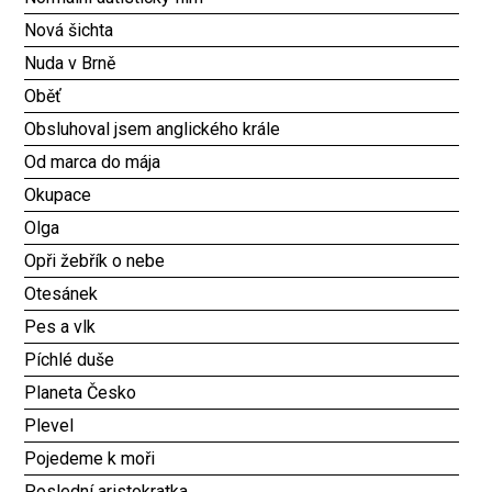
Nová šichta
Nuda v Brně
Oběť
Obsluhoval jsem anglického krále
Od marca do mája
Okupace
Olga
Opři žebřík o nebe
Otesánek
Pes a vlk
Píchlé duše
Planeta Česko
Plevel
Pojedeme k moři
Poslední aristokratka