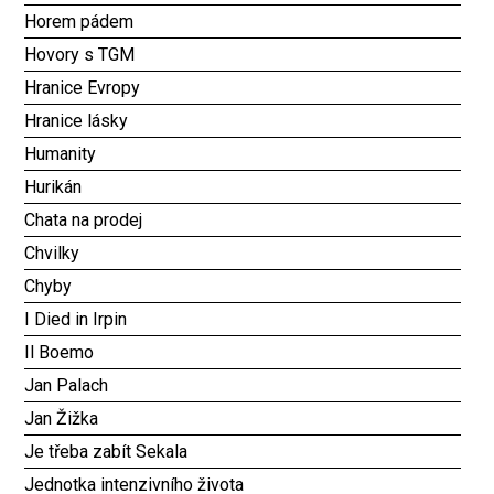
Horem pádem
Hovory s TGM
Hranice Evropy
Hranice lásky
Humanity
Hurikán
Chata na prodej
Chvilky
Chyby
I Died in Irpin
Il Boemo
Jan Palach
Jan Žižka
Je třeba zabít Sekala
Jednotka intenzivního života