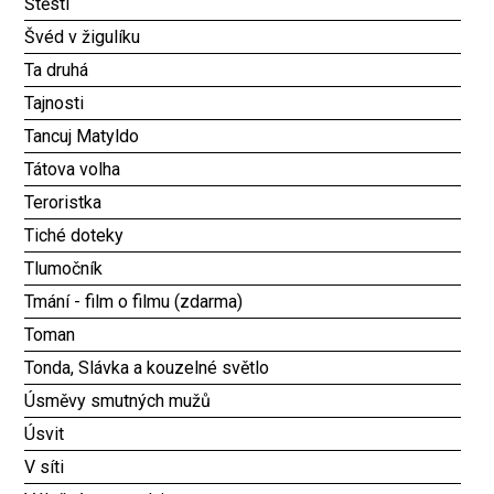
Štěstí
Švéd v žigulíku
Ta druhá
Tajnosti
Tancuj Matyldo
Tátova volha
Teroristka
Tiché doteky
Tlumočník
Tmání - film o filmu (zdarma)
Toman
Tonda, Slávka a kouzelné světlo
Úsměvy smutných mužů
Úsvit
V síti