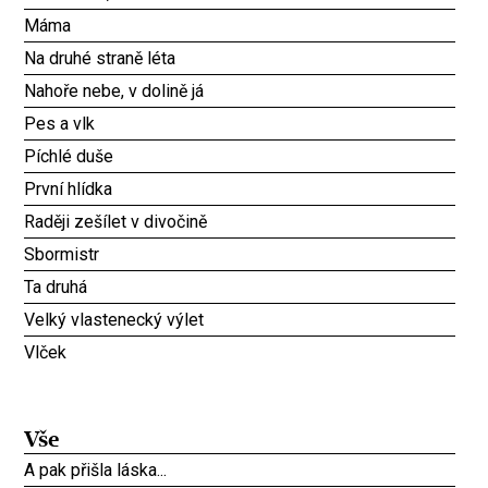
Máma
Na druhé straně léta
Nahoře nebe, v dolině já
Pes a vlk
Píchlé duše
První hlídka
Raději zešílet v divočině
Sbormistr
Ta druhá
Velký vlastenecký výlet
Vlček
Vše
A pak přišla láska...