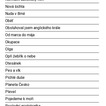
Nová šichta
Nuda v Brně
Oběť
Obsluhoval jsem anglického krále
Od marca do mája
Okupace
Olga
Opři žebřík o nebe
Otesánek
Pes a vlk
Píchlé duše
Planeta Česko
Plevel
Pojedeme k moři
Poslední aristokratka