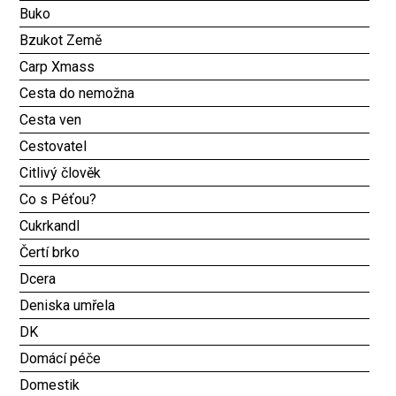
Buko
Bzukot Země
Carp Xmass
Cesta do nemožna
Cesta ven
Cestovatel
Citlivý člověk
Co s Péťou?
Cukrkandl
Čertí brko
Dcera
Deniska umřela
DK
Domácí péče
Domestik