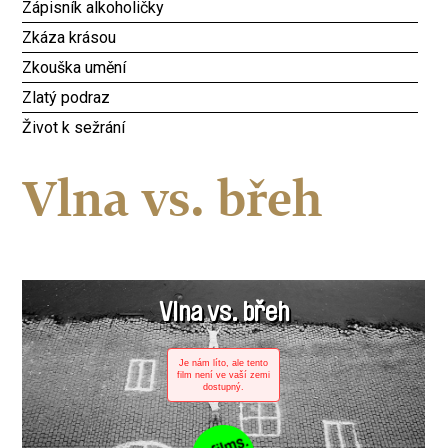
Zápisník alkoholičky
Zkáza krásou
Zkouška umění
Zlatý podraz
Život k sežrání
Vlna vs. břeh