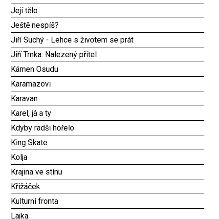
Její tělo
Ještě nespíš?
Jiří Suchý - Lehce s životem se prát
Jiří Trnka: Nalezený přítel
Kámen Osudu
Karamazovi
Karavan
Karel, já a ty
Kdyby radši hořelo
King Skate
Kolja
Krajina ve stínu
Křižáček
Kulturní fronta
Lajka