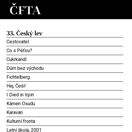
33. Český lev
Cestovatel
Co s Péťou?
Cukrkandl
Dům bez východu
Fichtelberg
Hej, Češi!
I Died in Irpin
Kámen Osudu
Karavan
Kulturní fronta
Letní škola, 2001