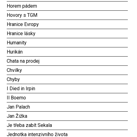
Horem pádem
Hovory s TGM
Hranice Evropy
Hranice lásky
Humanity
Hurikán
Chata na prodej
Chvilky
Chyby
I Died in Irpin
Il Boemo
Jan Palach
Jan Žižka
Je třeba zabít Sekala
Jednotka intenzivního života