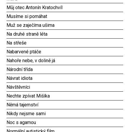
Můj otec Antonín Kratochvíl
Musíme si pomáhat
Muž se zaječíma ušima
Na druhé straně léta
Na střeše
Nabarvené ptáče
Nahoře nebe, v dolině já
Národní třída
Návrat idiota
Návštěvníci
Nechte zpívat Mišíka
Němá tajemství
Nikdy nejsme sami
Noc s agamou
Normální autistický film