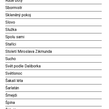
Rudé boty
Sbormistr
Skleněný pokoj
Slovo
Služka
Spolu sami
Staříci
Století Miroslava Zikmunda
Sucho
Svět podle Daliborka
Světlonoc
Šakalí léta
Šarlatán
Šmejdi
Špína