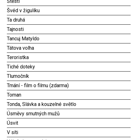
Štěstí
Švéd v žigulíku
Ta druhá
Tajnosti
Tancuj Matyldo
Tátova volha
Teroristka
Tiché doteky
Tlumočník
Tmání - film o filmu (zdarma)
Toman
Tonda, Slávka a kouzelné světlo
Úsměvy smutných mužů
Úsvit
V síti