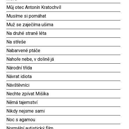
Můj otec Antonín Kratochvíl
Musíme si pomáhat
Muž se zaječíma ušima
Na druhé straně léta
Na střeše
Nabarvené ptáče
Nahoře nebe, v dolině já
Národní třída
Návrat idiota
Návštěvníci
Nechte zpívat Mišíka
Němá tajemství
Nikdy nejsme sami
Noc s agamou
Normální autistický film