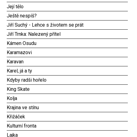
Její tělo
Ještě nespíš?
Jiří Suchý - Lehce s životem se prát
Jiří Trnka: Nalezený přítel
Kámen Osudu
Karamazovi
Karavan
Karel, já a ty
Kdyby radši hořelo
King Skate
Kolja
Krajina ve stínu
Křižáček
Kulturní fronta
Lajka