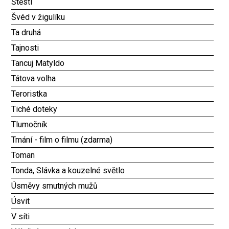
Štěstí
Švéd v žigulíku
Ta druhá
Tajnosti
Tancuj Matyldo
Tátova volha
Teroristka
Tiché doteky
Tlumočník
Tmání - film o filmu (zdarma)
Toman
Tonda, Slávka a kouzelné světlo
Úsměvy smutných mužů
Úsvit
V síti