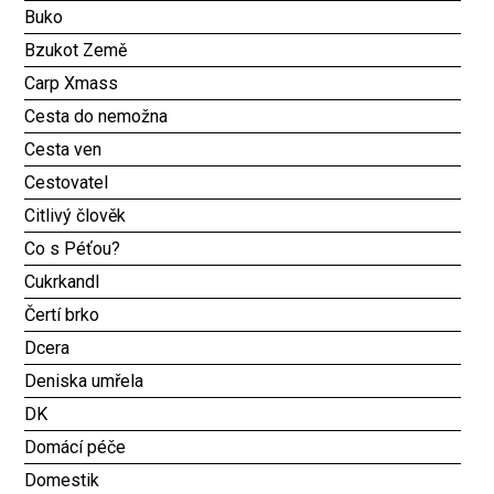
Buko
Bzukot Země
Carp Xmass
Cesta do nemožna
Cesta ven
Cestovatel
Citlivý člověk
Co s Péťou?
Cukrkandl
Čertí brko
Dcera
Deniska umřela
DK
Domácí péče
Domestik