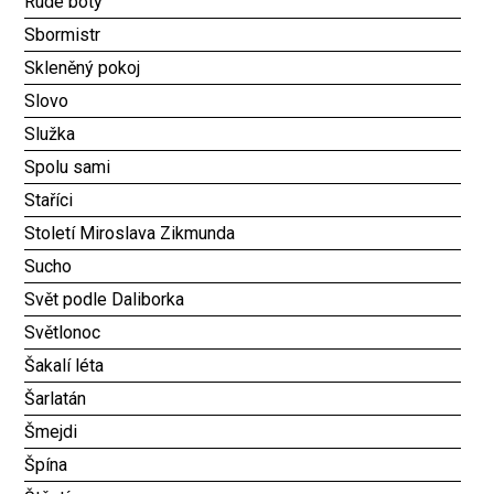
Rudé boty
Sbormistr
Skleněný pokoj
Slovo
Služka
Spolu sami
Staříci
Století Miroslava Zikmunda
Sucho
Svět podle Daliborka
Světlonoc
Šakalí léta
Šarlatán
Šmejdi
Špína