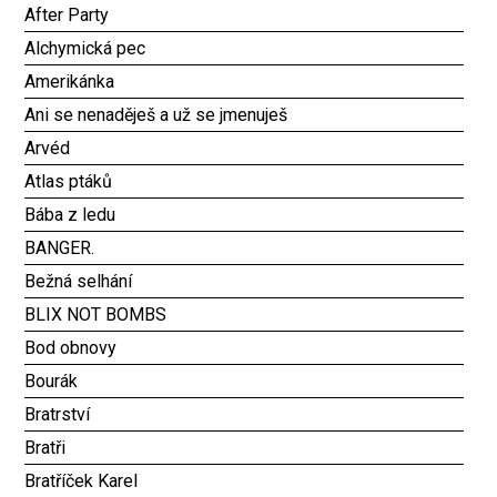
After Party
Alchymická pec
Amerikánka
Ani se nenaděješ a už se jmenuješ
Arvéd
Atlas ptáků
Bába z ledu
BANGER.
Bežná selhání
BLIX NOT BOMBS
Bod obnovy
Bourák
Bratrství
Bratři
Bratříček Karel