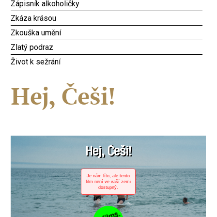
Zápisník alkoholičky
Zkáza krásou
Zkouška umění
Zlatý podraz
Život k sežrání
Hej, Češi!