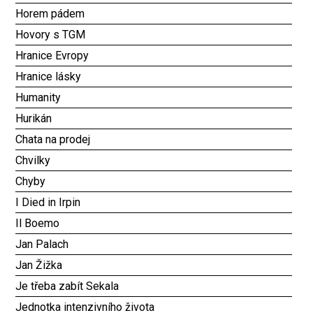
Horem pádem
Hovory s TGM
Hranice Evropy
Hranice lásky
Humanity
Hurikán
Chata na prodej
Chvilky
Chyby
I Died in Irpin
Il Boemo
Jan Palach
Jan Žižka
Je třeba zabít Sekala
Jednotka intenzivního života