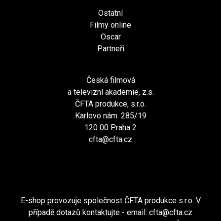
Ostatní
Filmy online
Oscar
Partneři
Česká filmová
a televizní akademie, z.s.
ČFTA produkce, s.r.o.
Karlovo nám. 285/19
120 00 Praha 2
cfta@cfta.cz
E-shop provozuje společnost ČFTA produkce s.r.o. V
případě dotazů kontaktujte - email:
cfta@cfta.cz