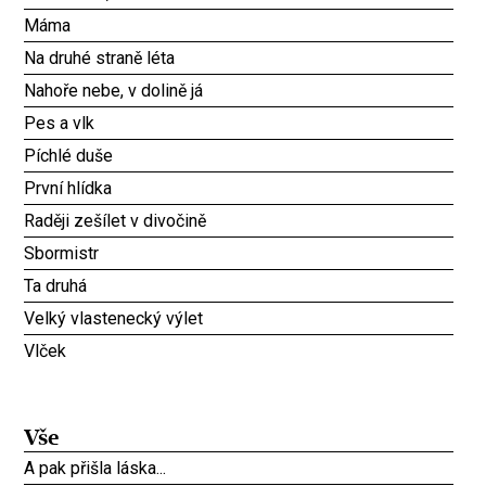
Máma
Na druhé straně léta
Nahoře nebe, v dolině já
Pes a vlk
Píchlé duše
První hlídka
Raději zešílet v divočině
Sbormistr
Ta druhá
Velký vlastenecký výlet
Vlček
Vše
A pak přišla láska...