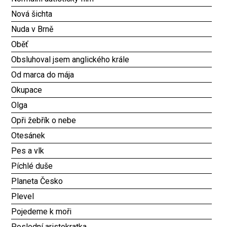
Nová šichta
Nuda v Brně
Oběť
Obsluhoval jsem anglického krále
Od marca do mája
Okupace
Olga
Opři žebřík o nebe
Otesánek
Pes a vlk
Píchlé duše
Planeta Česko
Plevel
Pojedeme k moři
Poslední aristokratka