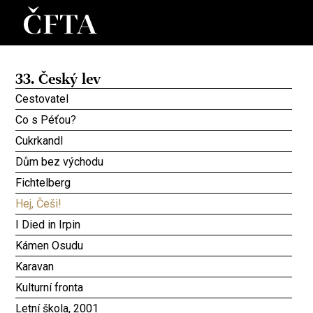
33. Český lev
Cestovatel
Co s Péťou?
Cukrkandl
Dům bez východu
Fichtelberg
Hej, Češi!
I Died in Irpin
Kámen Osudu
Karavan
Kulturní fronta
Letní škola, 2001