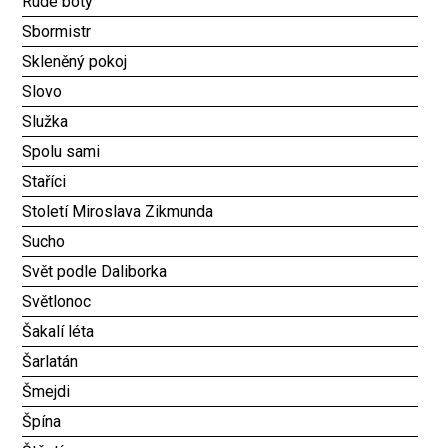
Rudé boty
Sbormistr
Skleněný pokoj
Slovo
Služka
Spolu sami
Staříci
Století Miroslava Zikmunda
Sucho
Svět podle Daliborka
Světlonoc
Šakalí léta
Šarlatán
Šmejdi
Špína