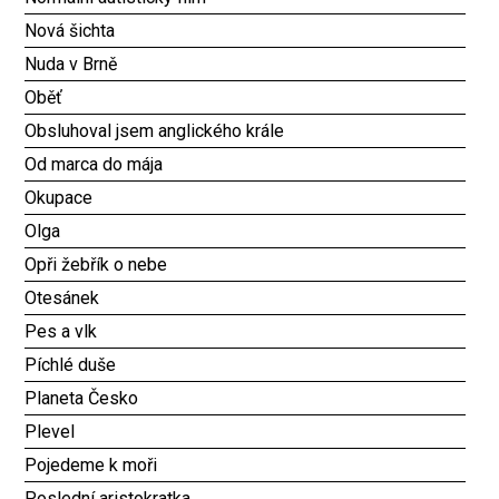
Nová šichta
Nuda v Brně
Oběť
Obsluhoval jsem anglického krále
Od marca do mája
Okupace
Olga
Opři žebřík o nebe
Otesánek
Pes a vlk
Píchlé duše
Planeta Česko
Plevel
Pojedeme k moři
Poslední aristokratka