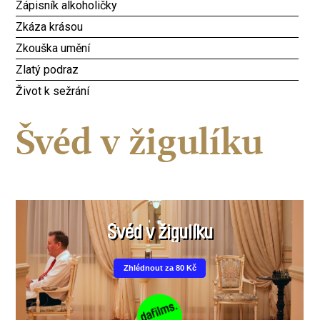
Zápisník alkoholičky
Zkáza krásou
Zkouška umění
Zlatý podraz
Život k sežrání
Švéd v žigulíku