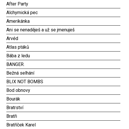
After Party
Alchymická pec
Amerikánka
Ani se nenaděješ a už se jmenuješ
Arvéd
Atlas ptáků
Bába z ledu
BANGER.
Bežná selhání
BLIX NOT BOMBS
Bod obnovy
Bourák
Bratrství
Bratři
Bratříček Karel