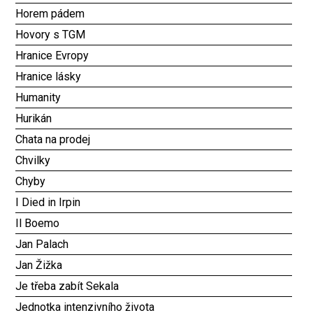
Horem pádem
Hovory s TGM
Hranice Evropy
Hranice lásky
Humanity
Hurikán
Chata na prodej
Chvilky
Chyby
I Died in Irpin
Il Boemo
Jan Palach
Jan Žižka
Je třeba zabít Sekala
Jednotka intenzivního života