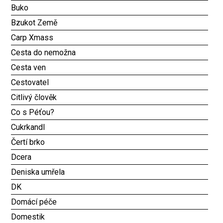
Buko
Bzukot Země
Carp Xmass
Cesta do nemožna
Cesta ven
Cestovatel
Citlivý člověk
Co s Péťou?
Cukrkandl
Čertí brko
Dcera
Deniska umřela
DK
Domácí péče
Domestik