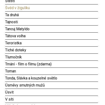
Štěstí
Švéd v žigulíku
Ta druhá
Tajnosti
Tancuj Matyldo
Tátova volha
Teroristka
Tiché doteky
Tlumočník
Tmání - film o filmu (zdarma)
Toman
Tonda, Slávka a kouzelné světlo
Úsměvy smutných mužů
Úsvit
V síti