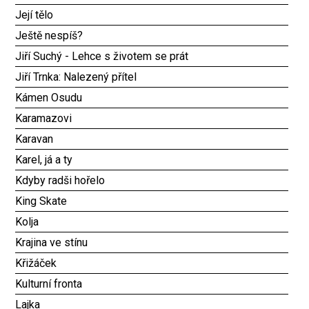
Její tělo
Ještě nespíš?
Jiří Suchý - Lehce s životem se prát
Jiří Trnka: Nalezený přítel
Kámen Osudu
Karamazovi
Karavan
Karel, já a ty
Kdyby radši hořelo
King Skate
Kolja
Krajina ve stínu
Křižáček
Kulturní fronta
Lajka