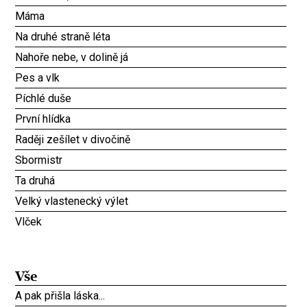
Máma
Na druhé straně léta
Nahoře nebe, v dolině já
Pes a vlk
Píchlé duše
První hlídka
Raději zešílet v divočině
Sbormistr
Ta druhá
Velký vlastenecký výlet
Vlček
Vše
A pak přišla láska...