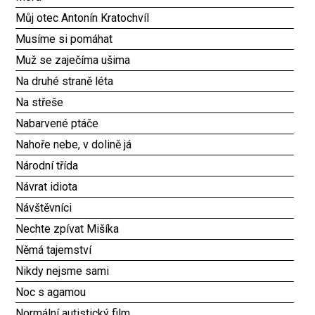
Můj otec Antonín Kratochvíl
Musíme si pomáhat
Muž se zaječíma ušima
Na druhé straně léta
Na střeše
Nabarvené ptáče
Nahoře nebe, v dolině já
Národní třída
Návrat idiota
Návštěvníci
Nechte zpívat Mišíka
Němá tajemství
Nikdy nejsme sami
Noc s agamou
Normální autistický film