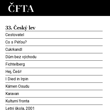
33. Český lev
Cestovatel
Co s Péťou?
Cukrkandl
Dům bez východu
Fichtelberg
Hej, Češi!
I Died in Irpin
Kámen Osudu
Karavan
Kulturní fronta
Letní škola, 2001