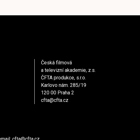
Česká filmová
a televizní akademie, z.s.
ČFTA produkce, s.r.o.
Karlovo nám. 285/19
120 00 Praha 2
cfta@cfta.cz
email:
cfta@cfta.cz