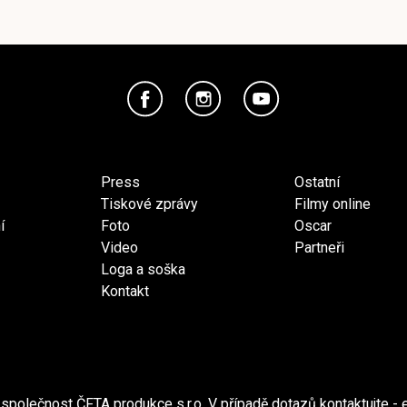
Press
Ostatní
Tiskové zprávy
Filmy online
í
Foto
Oscar
Video
Partneři
Loga a soška
Kontakt
společnost ČFTA produkce s.r.o. V případě dotazů kontaktujte - 