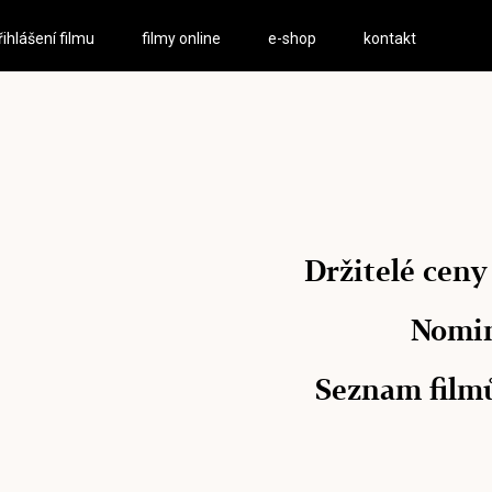
řihlášení filmu
filmy online
e-shop
kontakt
Držitelé ceny
Nomi
Seznam film