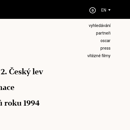
EN
vyhledávání
partneři
oscar
press
vítězné filmy
 2. Český lev
nace
ů roku 1994