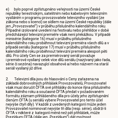
e) bylo poprvé zpřístupněno veřejnosti na území České
republiky terestrickým, satelitním nebo kabelovým televizním
vysíláním v programu provozovatele televizního vysílání (ze
zákona nebo s licencí) se sídlem na území České republiky (dále
jen „Provozovatel“) v průběhu příslušného kalendářního roku.
Případné izolované uvedení na festivalu nebo přehlídce v době
předcházející televizní premiéře však není překážkou. V případě
minisérie (kategorie 16) musí v průběhu příslušného
kalendářního roku proběhnout televizní premiéra všech dílů a v
případě seriálu (kategorie 17) musí v průběhu příslušného
kalendářního roku proběhnout televizní premiéra alespoň pěti
dílů. Pro účely Cen se za premiérovaný seriál považuje
i premiérově vysílaný celek více dílů seriálu (nazývaný jako řada,
série či sezóna) navazující obsahově a/nebo názvem na starší
seriál vysílaný již dříve.
2. Televizní díla jsou do hlasování o Ceny zařazena na
základě dobrovolných přihlášek Provozovatelů; Provozovatel
však musí doručit ČFTA své přihlášky do konce října příslušného
kalendářního roku a současně ČFTA předat v požadovaném
formátu záznam přihlášeného díla pro účely jeho zpřístupnění
členům ČFTA (u seriálů vybere Provozovatel pro tento účel
nejvýše čtyři díly). V každé z uvedených kategorií může jeden
Provozovatel nominovat nejvýše tři díla (resp. série); obdrží-li
ČFTA v některé z kategorií méně než pět přihlášek, může
Prezídium ČFTA (dále jen „Prezídium“) dát možnost