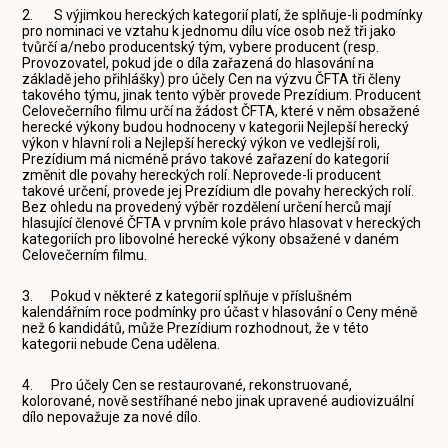
2. S výjimkou hereckých kategorií platí, že splňuje-li podmínky
pro nominaci ve vztahu k jednomu dílu více osob než tři jako
tvůrčí a/nebo producentský tým, vybere producent (resp.
Provozovatel, pokud jde o díla zařazená do hlasování na
základě jeho přihlášky) pro účely Cen na výzvu ČFTA tři členy
takového týmu, jinak tento výběr provede Prezídium. Producent
Celovečerního filmu určí na žádost ČFTA, které v něm obsažené
herecké výkony budou hodnoceny v kategorii Nejlepší herecký
výkon v hlavní roli a Nejlepší herecký výkon ve vedlejší roli,
Prezídium má nicméně právo takové zařazení do kategorií
změnit dle povahy hereckých rolí. Neprovede-li producent
takové určení, provede jej Prezídium dle povahy hereckých rolí.
Bez ohledu na provedený výběr rozdělení určení herců mají
hlasující členové ČFTA v prvním kole právo hlasovat v hereckých
kategoriích pro libovolné herecké výkony obsažené v daném
Celovečerním filmu.
3. Pokud v některé z kategorií splňuje v příslušném
kalendářním roce podmínky pro účast v hlasování o Ceny méně
než 6 kandidátů, může Prezídium rozhodnout, že v této
kategorii nebude Cena udělena.
4. Pro účely Cen se restaurované, rekonstruované,
kolorované, nově sestříhané nebo jinak upravené audiovizuální
dílo nepovažuje za nové dílo.