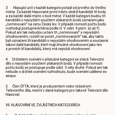
3. Hlasující určí v každé kategorii pořadí od prvního do třetího
místa. Za každé hlasované první místo obdrží kandidát tři body
a za každé další místo o bod méně. V každé kategorii budou tři
kandidáti s nejvyšším součtem získaných bodů označeni jako
„nominovaní“ na cenu Český lev. V případě rovnosti počtu bodů
rozhodují postupně kritéria podle čl. V. odst. 4 písm. a) až f).
Pokud ani tak nebudou určeni tři „nominovaní“ s nejvyšším
ohodnocením, rozšíří se počet „nominovaných“ tak, aby takto
byli označeni tři kandidáti s nejvyšším ohodnocením a současně
takoví další kandidáti, kteří mají shodné ohodnocení jako ten
z prvních tří kandidátů, který má nejnižší ohodnocení.
4. Držitelem ocenění v příslušné kategorii se stává Televizní
dílo s nejvyšším součtem získaných bodů. V případě rovnosti
počtu bodů se postupuje podle odst. 3 věty druhé. Pokud ani tak
nebude o držiteli ocenění rozhodnuto, bude ocenění uděleno ex
aequo.
5. Člen ČFTA, který je producentem nebo režisérem
Televizního díla, nesmí v dané kategorii pro takové Televizní dílo
hlasovat.
VII. HLASOVÁNÍ VE ZVLÁŠTNÍCH KATEGORIÍCH