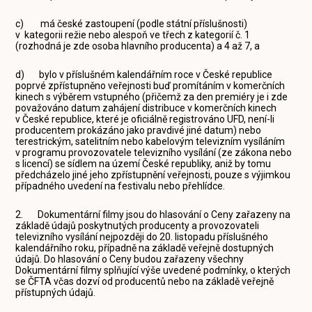
c) má české zastoupení (podle státní příslušnosti)
v kategorii režie nebo alespoň ve třech z kategorií č. 1
(rozhodná je zde osoba hlavního producenta) a 4 až 7, a
d) bylo v příslušném kalendářním roce v České republice
poprvé zpřístupněno veřejnosti buď promítáním v komerčních
kinech s výběrem vstupného (přičemž za den premiéry je i zde
považováno datum zahájení distribuce v komerčních kinech
v České republice, které je oficiálně registrováno UFD, není-li
producentem prokázáno jako pravdivé jiné datum) nebo
terestrickým, satelitním nebo kabelovým televizním vysíláním
v programu provozovatele televizního vysílání (ze zákona nebo
s licencí) se sídlem na území České republiky, aniž by tomu
předcházelo jiné jeho zpřístupnění veřejnosti, pouze s výjimkou
případného uvedení na festivalu nebo přehlídce.
2. Dokumentární filmy jsou do hlasování o Ceny zařazeny na
základě údajů poskytnutých producenty a provozovateli
televizního vysílání nejpozději do 20. listopadu příslušného
kalendářního roku, případně na základě veřejně dostupných
údajů. Do hlasování o Ceny budou zařazeny všechny
Dokumentární filmy splňující výše uvedené podmínky, o kterých
se ČFTA včas dozví od producentů nebo na základě veřejně
přístupných údajů.