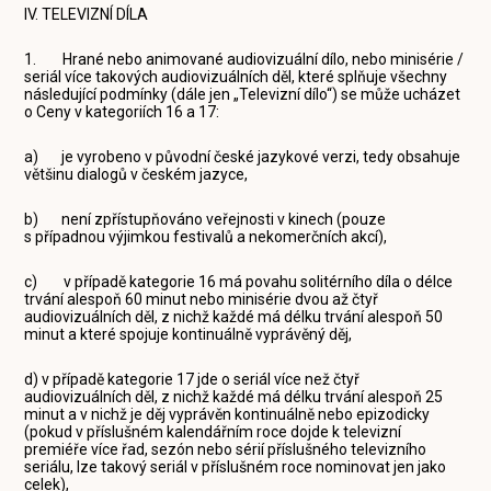
IV. TELEVIZNÍ DÍLA
1. Hrané nebo animované audiovizuální dílo, nebo minisérie /
seriál více takových audiovizuálních děl, které splňuje všechny
následující podmínky (dále jen „Televizní dílo“) se může ucházet
o Ceny v kategoriích 16 a 17:
a) je vyrobeno v původní české jazykové verzi, tedy obsahuje
většinu dialogů v českém jazyce,
b) není zpřístupňováno veřejnosti v kinech (pouze
s případnou výjimkou festivalů a nekomerčních akcí),
c) v případě kategorie 16 má povahu solitérního díla o délce
trvání alespoň 60 minut nebo minisérie dvou až čtyř
audiovizuálních děl, z nichž každé má délku trvání alespoň 50
minut a které spojuje kontinuálně vyprávěný děj,
d) v případě kategorie 17 jde o seriál více než čtyř
audiovizuálních děl, z nichž každé má délku trvání alespoň 25
minut a v nichž je děj vyprávěn kontinuálně nebo epizodicky
(pokud v příslušném kalendářním roce dojde k televizní
premiéře více řad, sezón nebo sérií příslušného televizního
seriálu, lze takový seriál v příslušném roce nominovat jen jako
celek),