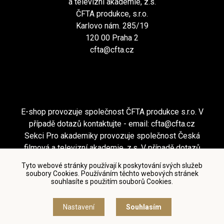
a televizní akademie, z.s.
ČFTA produkce, s.r.o.
Karlovo nám. 285/19
120 00 Praha 2
cfta@cfta.cz
E-shop provozuje společnost ČFTA produkce s.r.o. V
případě dotazů kontaktujte - email:
cfta@cfta.cz
Sekci Pro akademiky provozuje společnost Česká
filmová a televizní akademie, z.s. V případě dotazů
kontaktujte - email:
cfta@cfta.cz
Tyto webové stránky používají k poskytování svých služeb
soubory Cookies. Používáním těchto webových stránek
souhlasíte s použitím souborů Cookies.
Podmínky užití a zásady ochrany osobních údajů
|
Nastavení cookies
Nastavení
Souhlasím
© Česká filmová a televizní akademie, 2018 - 2026