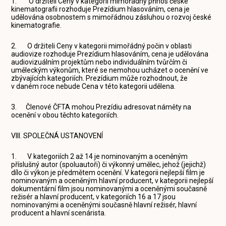
1. O držiteli Ceny v kategorii mimořádný přínos české
kinematografii rozhoduje Prezídium hlasováním, cena je
udělována osobnostem s mimořádnou zásluhou o rozvoj české
kinematografie.
2. O držiteli Ceny v kategorii mimořádný počin v oblasti
audiovize rozhoduje Prezídium hlasováním, cena je udělována
audiovizuálním projektům nebo individuálním tvůrčím či
uměleckým výkonům, které se nemohou ucházet o ocenění ve
zbývajících kategoriích. Prezídium může rozhodnout, že
v daném roce nebude Cena v této kategorii udělena.
3. Členové ČFTA mohou Prezídiu adresovat náměty na
ocenění v obou těchto kategoriích.
VIII. SPOLEČNÁ USTANOVENÍ
1. V kategoriích 2 až 14 je nominovaným a oceněným
příslušný autor (spoluautoři) či výkonný umělec, jehož (jejichž)
dílo či výkon je předmětem ocenění. V kategorii nejlepší film je
nominovaným a oceněným hlavní producent, v kategorii nejlepší
dokumentární film jsou nominovanými a oceněnými současně
režisér a hlavní producent, v kategoriích 16 a 17 jsou
nominovanými a oceněnými současně hlavní režisér, hlavní
producent a hlavní scenárista.