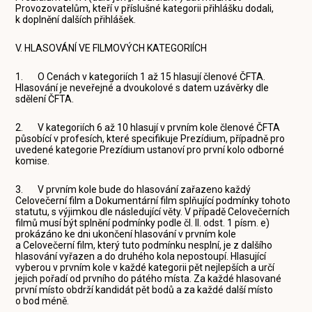
Provozovatelům, kteří v příslušné kategorii přihlášku dodali,
k doplnění dalších přihlášek.
V. HLASOVÁNÍ VE FILMOVÝCH KATEGORIÍCH
1. O Cenách v kategoriích 1 až 15 hlasují členové ČFTA.
Hlasování je neveřejné a dvoukolové s datem uzávěrky dle
sdělení ČFTA.
2. V kategoriích 6 až 10 hlasují v prvním kole členové ČFTA
působící v profesích, které specifikuje Prezídium, případně pro
uvedené kategorie Prezídium ustanoví pro první kolo odborné
komise.
3. V prvním kole bude do hlasování zařazeno každý
Celovečerní film a Dokumentární film splňující podmínky tohoto
statutu, s výjimkou dle následující věty. V případě Celovečerních
filmů musí být splnění podmínky podle čl. II. odst. 1 písm. e)
prokázáno ke dni ukončení hlasování v prvním kole
a Celovečerní film, který tuto podmínku nesplní, je z dalšího
hlasování vyřazen a do druhého kola nepostoupí. Hlasující
vyberou v prvním kole v každé kategorii pět nejlepších a určí
jejich pořadí od prvního do pátého místa. Za každé hlasované
první místo obdrží kandidát pět bodů a za každé další místo
o bod méně.