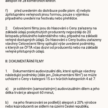
alespoň ve 28 komerčních kinech.
f) před uvedením do distribuce podle písm. d) nebylo
zpřístupněno veřejnosti jinou formou, pouze s výjimkou
případného uvedení na festivalu nebo přehlídce.
2. Celovečerní filmy jsou do hlasování o Ceny zařazeny na
základě údajů poskytnutých producenty nejpozději do 20.
listopadu příslušného kalendářního roku, případně na základě
veřejně dostupných údajů. Do hlasování o Ceny budou zařazeny
všechny Celovečerní filmy splňující výše uvedené podmínky,
o kterých se ČFTA včas dozví od producentů nebo na základě
veřejně přístupných údajů.
III. DOKUMENTÁRNÍ FILMY
1. Dokumentární audiovizuální dílo, které splňuje všechny
následující podmínky (dále jen „Dokumentární film“) se může
ucházet o Ceny v kategorii 15 a v tvůrčích kategoriích 4 až 7:
a) je solitérním (samostatným) audiovizuálním dílem a jeho
délka trvání je alespoň 60 minut,
b) na jeho financování se podílel(i) alespoň z 20% výrobce
nebo koproducenti se sídlem na území České republiky,