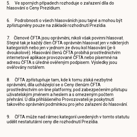
5. Ve sporných případech rozhoduje o zařazení díla do
hlasování o Ceny Prezídium.
6. Podrobnosti o všech hlasováních jsou tajné a mohou být
zpřístupněny pouze na základě rozhodnutí Prezídia.
7. Členové ČFTA jsou oprávněni, nikoli však povinni hlasovat.
Stejně tak je každý člen ČFTA oprávněn hlasovat jen v některých
kategoriích nebo jen v jednom ze dvou kol hlasování (je-li
dvoukolové). Hlasování členů ČFTA probíhá prostřednictvím
internetové aplikace provozované ČFTA nebo písemně na
adresu ČFTA s úředně ověřeným podpisem. Výsledky jsou
ověřovány notářem.
8. ČFTA zpřístupňuje tam, kde k tomu získá nezbytné
oprávnění, díla ucházející se o Ceny členům ČFTA
prostřednictvím on-line platformy, pod zabezpečením přístupu
uživatelským jménem a heslem a s omezeným počtem
přehrání. U díla přihlášeného Provozovateli je poskytnutí
takového oprávnění podmínkou pro jeho zařazení do hlasování.
9. ČFTA může nad rámec kategorií uvedených v tomto statutu
udělit nestatutární ceny dle rozhodnutí Prezídia.