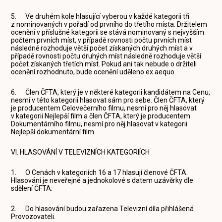
5. Ve druhém kole hlasující vyberou v každé kategorii tři
z nominovaných v pořadí od prvního do třetího místa. Držitelem
ocenění v příslušné kategorii se stává nominovaný s nejvyšším
počtem prvních míst, v případě rovnosti počtu prvních míst
následně rozhoduje větší počet získaných druhých míst a v
případě rovnosti počtu druhých míst následně rozhoduje větší
počet získaných třetích míst. Pokud ani tak nebude o držiteli
ocenění rozhodnuto, bude ocenění uděleno ex aequo.
6. Člen ČFTA, který je v některé kategorii kandidátem na Cenu,
nesmí v této kategorii hlasovat sám pro sebe. Člen ČFTA, který
je producentem Celovečerního filmu, nesmí pro něj hlasovat
v kategorii Nejlepší film a člen ČFTA, který je producentem
Dokumentárního filmu, nesmí pro něj hlasovat v kategorii
Nejlepší dokumentární film.
VI. HLASOVÁNÍ V TELEVIZNÍCH KATEGORIÍCH
1. O Cenách v kategoriích 16 a 17 hlasují členové ČFTA.
Hlasování je neveřejné a jednokolové s datem uzávěrky dle
sdělení ČFTA.
2. Do hlasování budou zařazena Televizní díla přihlášená
Provozovateli.