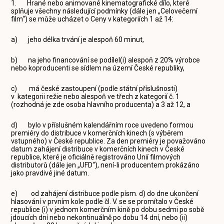
1. Hrané nebo animované kinematografické dílo, které
splňuje všechny následující podmínky (dále jen „Celovečerní
film“) se může ucházet o Ceny v kategoriích 1 až 14:
a) jeho délka trvání je alespoň 60 minut,
b) na jeho financování se podílel(i) alespoň z 20% výrobce
nebo koproducenti se sídlem na území České republiky,
c) má české zastoupení (podle státní příslušnosti)
v kategorii režie nebo alespoň ve třech z kategorií č. 1
(rozhodná je zde osoba hlavního producenta) a 3 až 12, a
d) bylo v příslušném kalendářním roce uvedeno formou
premiéry do distribuce v komerčních kinech (s výběrem
vstupného) v České republice. Za den premiéry je považováno
datum zahájení distribuce v komerčních kinech v České
republice, které je oficiálně registrováno Unií filmových
distributorů (dále jen „UFD“), není-li producentem prokázáno
jako pravdivé jiné datum.
e) od zahájení distribuce podle písm. d) do dne ukončení
hlasování v prvním kole podle čl. V. se se promítalo v České
republice (i) v jednom komerčním kině po dobu sedmi po sobě
jdoucích dní nebo nekontinuálně po dobu 14 dní, nebo (ii)