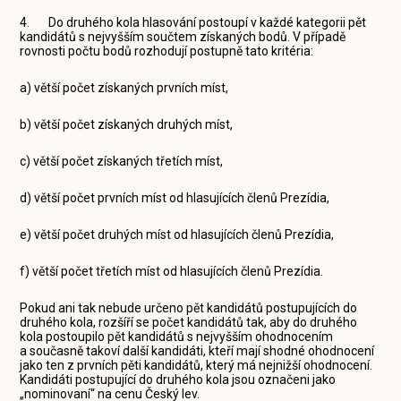
4. Do druhého kola hlasování postoupí v každé kategorii pět
kandidátů s nejvyšším součtem získaných bodů. V případě
rovnosti počtu bodů rozhodují postupně tato kritéria:
a) větší počet získaných prvních míst,
b) větší počet získaných druhých míst,
c) větší počet získaných třetích míst,
d) větší počet prvních míst od hlasujících členů Prezídia,
e) větší počet druhých míst od hlasujících členů Prezídia,
f) větší počet třetích míst od hlasujících členů Prezídia.
Pokud ani tak nebude určeno pět kandidátů postupujících do
druhého kola, rozšíří se počet kandidátů tak, aby do druhého
kola postoupilo pět kandidátů s nejvyšším ohodnocením
a současně takoví další kandidáti, kteří mají shodné ohodnocení
jako ten z prvních pěti kandidátů, který má nejnižší ohodnocení.
Kandidáti postupující do druhého kola jsou označeni jako
„nominovaní“ na cenu Český lev.