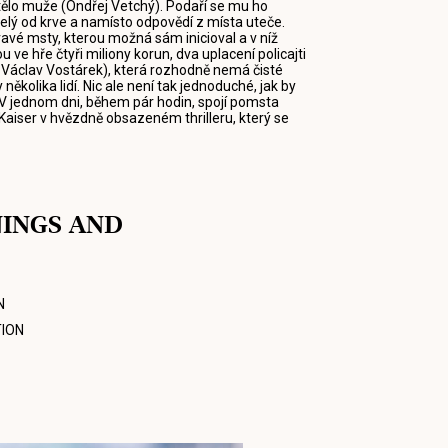
 tělo muže (Ondřej Vetchý). Podaří se mu ho
e celý od krve a namísto odpovědí z místa uteče.
avé msty, kterou možná sám inicioval a v níž
u ve hře čtyři miliony korun, dva uplacení policajti
k, Václav Vostárek), která rozhodně nemá čisté
ěkolika lidí. Nic ale není tak jednoduché, jak by
V jednom dni, během pár hodin, spojí pomsta
h Kaiser v hvězdně obsazeném thrilleru, který se
NINGS AND
N
ION