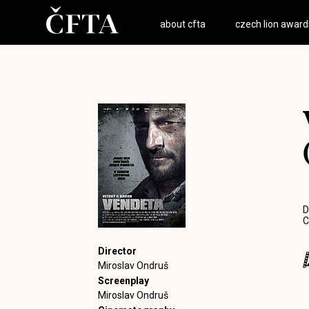
about cfta
czech lion award
D
C
Director
Miroslav Ondruš
Screenplay
Miroslav Ondruš