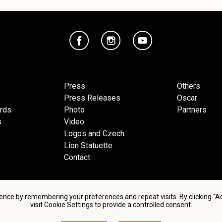
Press
Others
Press Releases
Oscar
ards
Photo
Partners
s
Video
Logos and Czech
Lion Statuette
Contact
ence by remembering your preferences and repeat visits. By clicking “
visit Cookie Settings to provide a controlled consent.
d conditions of using personal data and privacy policy
|
Cookie 