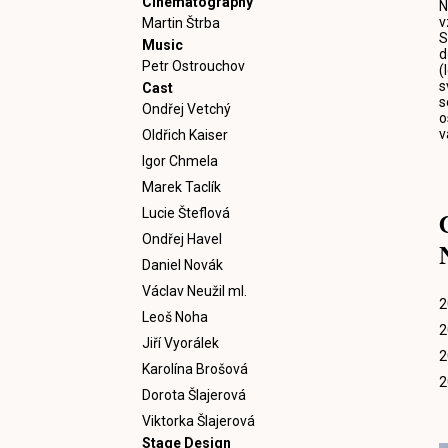
Cinematography
N
v
Martin Štrba
S
Music
d
Petr Ostrouchov
(
s
Cast
s
Ondřej Vetchý
o
v
Oldřich Kaiser
Igor Chmela
Marek Taclík
Lucie Šteflová
Ondřej Havel
Daniel Novák
Václav Neužil ml.
2
Leoš Noha
2
Jiří Vyorálek
2
Karolína Brošová
2
Dorota Šlajerová
Viktorka Šlajerová
Stage Design