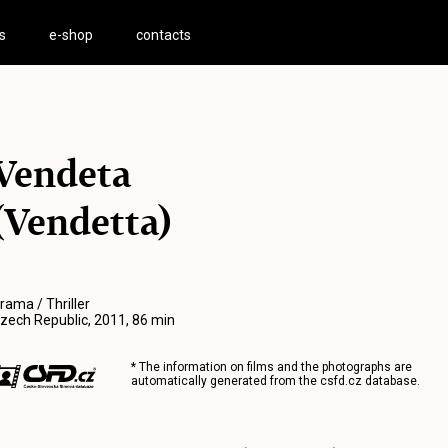
s
e-shop
contacts
Vendeta
(Vendetta)
rama / Thriller
zech Republic, 2011, 86 min
* The information on films and the photographs are
automatically generated from the
csfd.cz
database.