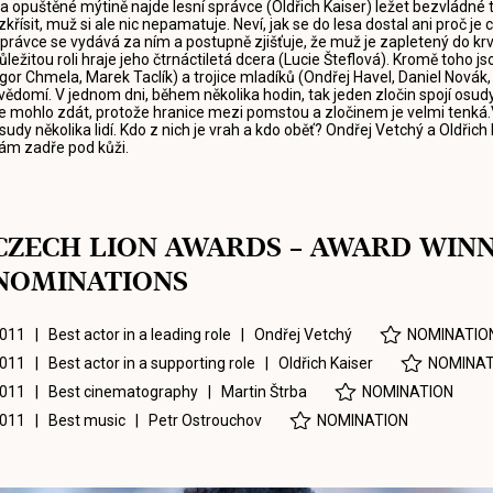
a opuštěné mýtině najde lesní správce (Oldřich Kaiser) ležet bezvládné
zkřísit, muž si ale nic nepamatuje. Neví, jak se do lesa dostal ani proč j
právce se vydává za ním a postupně zjišťuje, že muž je zapletený do krv
ůležitou roli hraje jeho čtrnáctiletá dcera (Lucie Šteflová). Kromě toho jso
Igor Chmela, Marek Taclík) a trojice mladíků (Ondřej Havel, Daniel Nová
vědomí. V jednom dni, během několika hodin, tak jeden zločin spojí osudy n
e mohlo zdát, protože hranice mezi pomstou a zločinem je velmi tenká.
sudy několika lidí. Kdo z nich je vrah a kdo oběť? Ondřej Vetchý a Oldřic
ám zadře pod kůži.
CZECH LION AWARDS – AWARD WIN
NOMINATIONS
011 | Best actor in a leading role |
Ondřej Vetchý
NOMINATIO
011 | Best actor in a supporting role |
Oldřich Kaiser
NOMINAT
011 | Best cinematography |
Martin Štrba
NOMINATION
011 | Best music |
Petr Ostrouchov
NOMINATION