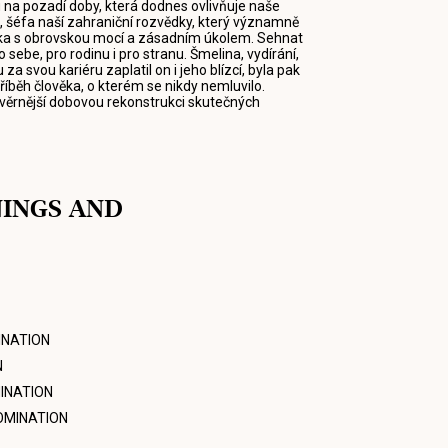
na pozadí doby, která dodnes ovlivňuje naše
, šéfa naší zahraniční rozvědky, který významně
íka s obrovskou mocí a zásadním úkolem. Sehnat
ebe, pro rodinu i pro stranu. Šmelina, vydírání,
 za svou kariéru zaplatil on i jeho blízcí, byla pak
příběh člověka, o kterém se nikdy nemluvilo.
nejvěrnější dobovou rekonstrukci skutečných
NINGS AND
NATION
N
INATION
OMINATION