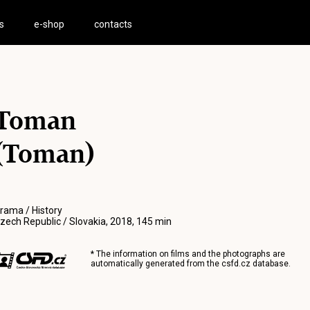
s
e-shop
contacts
Toman
(Toman)
rama / History
zech Republic / Slovakia, 2018, 145 min
* The information on films and the photographs are
automatically generated from the
csfd.cz
database.