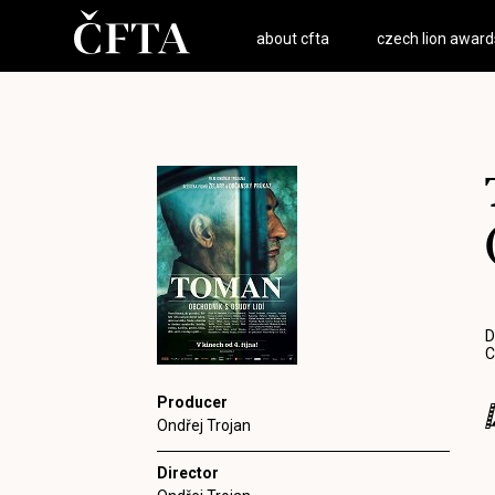
about cfta
czech lion award
D
C
Producer
Ondřej Trojan
Director