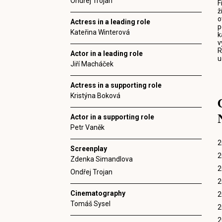
Ondřej Trojan
F
ž
o
Actress in a leading role
p
Kateřina Winterová
k
v
R
Actor in a leading role
u
Jiří Macháček
Actress in a supporting role
Kristýna Boková
Actor in a supporting role
Petr Vaněk
2
Screenplay
2
Zdenka Simandlova
2
Ondřej Trojan
2
Cinematography
2
Tomáš Sysel
2
2