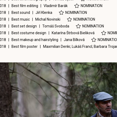
018 | Best film editing |
Vladimír Barák
NOMINATION
018 | Best sound |
Jiří Klenka
NOMINATION
018 | Best music |
Michal Novinski
NOMINATION
018 | Best set design |
Tomáš Svoboda
NOMINATION
018 | Best costume design |
Katarína Štrbová Bieliková
NOMI
018 | Best makeup and hairstyling |
Jana Bílková
NOMINATI
018 | Best film poster |
Maxmilian Denkr
,
Lukáš Francl
,
Barbara Troj