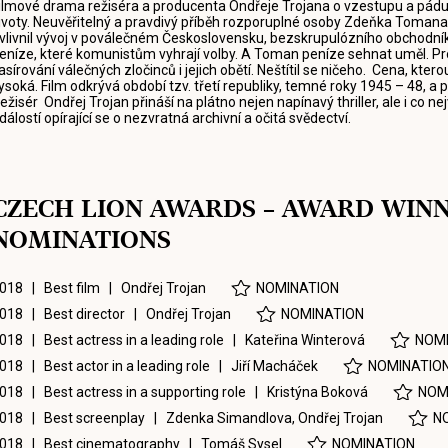
ilmové drama režiséra a producenta Ondřeje Trojana o vzestupu a pádu 
ivoty. Neuvěřitelný a pravdivý příběh rozporuplné osoby Zdeňka Tomana
vlivnil vývoj v poválečném Československu, bezskrupulózního obchodn
eníze, které komunistům vyhrají volby. A Toman peníze sehnat uměl. Pro s
asírování válečných zločinců i jejich obětí. Neštítil se ničeho. Cena, kterou
ysoká. Film odkrývá období tzv. třetí republiky, temné roky 1945 – 48, a 
ežisér Ondřej Trojan přináší na plátno nejen napínavý thriller, ale i co 
dálostí opírající se o nezvratná archivní a očitá svědectví.
CZECH LION AWARDS – AWARD WIN
NOMINATIONS
018 | Best film |
Ondřej Trojan
NOMINATION
018 | Best director |
Ondřej Trojan
NOMINATION
018 | Best actress in a leading role |
Kateřina Winterová
NOMI
018 | Best actor in a leading role |
Jiří Macháček
NOMINATIO
018 | Best actress in a supporting role |
Kristýna Boková
NOM
018 | Best screenplay |
Zdenka Simandlova
,
Ondřej Trojan
N
018 | Best cinematography |
Tomáš Sysel
NOMINATION