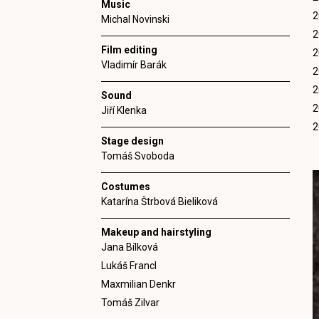
Music
2
Michal Novinski
2
Film editing
2
Vladimír Barák
2
2
Sound
2
Jiří Klenka
2
Stage design
Tomáš Svoboda
Costumes
Katarína Štrbová Bieliková
Makeup and hairstyling
Jana Bílková
Lukáš Francl
Maxmilian Denkr
Tomáš Zilvar