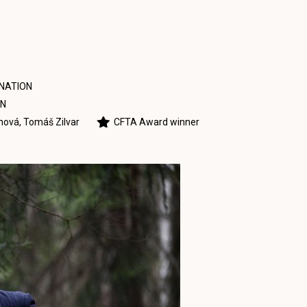
NATION
ON
anová
,
Tomáš Zilvar
CFTA Award winner