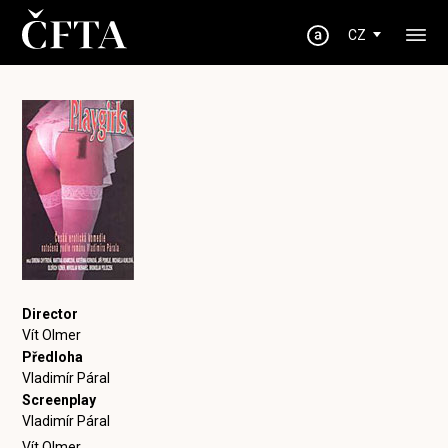
CZ
Director
Vít Olmer
Předloha
Vladimír Páral
Screenplay
Vladimír Páral
Vít Olmer