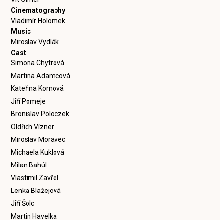
Cinematography
Vladimír Holomek
Music
Miroslav Vydlák
Cast
Simona Chytrová
Martina Adamcová
Kateřina Kornová
Jiří Pomeje
Bronislav Poloczek
Oldřich Vízner
Miroslav Moravec
Michaela Kuklová
Milan Bahúl
Vlastimil Zavřel
Lenka Blažejová
Jiří Šolc
Martin Havelka