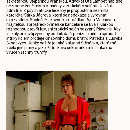
sekretářkou Štěpánkou Vranskou. Advokát Ota Lambet nabídne
bezradné ženě místo masérky v erotickém salónu. Ta však
odmítne. Z psychiatrické léčebny je propuštěna nesmělá
katolička Klárka Jágrová, která se nedokázala vyrovnat
s rozvodem. Společně se svou kamarádkou Ájou Machovou,
majitelkou zprostředkovatelské kanceláře se Eva s Klárkou
rozhodnou otevřít luxusní erotický salón nazvaný Playgirls. Aby
získaly pro svůj výnosný podnik další peníze, začnou spřádat
intriky kolem prodeje činžovního domu bratrů Patricka a Ludvíka
Škodových. Jenže ve hře je také záludná Štěpánka, která má
zcela jiné plány a jako Patrickova sekretářka a milenka má
v ruce všechny trumfy.