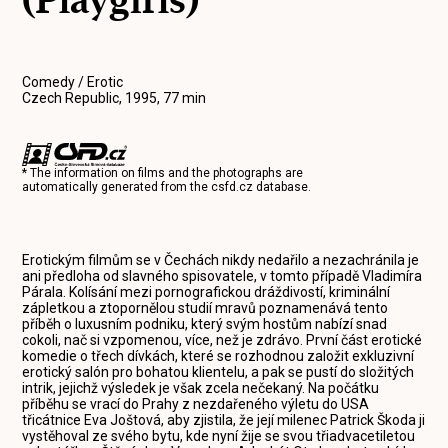
(Playgirls)
Comedy / Erotic
Czech Republic, 1995, 77 min
* The information on films and the photographs are
automatically generated from the
csfd.cz
database.
Erotickým filmům se v Čechách nikdy nedařilo a nezachránila je
ani předloha od slavného spisovatele, v tomto případě Vladimíra
Párala. Kolísání mezi pornografickou dráždivostí, kriminální
zápletkou a ztopornělou studií mravů poznamenává tento
příběh o luxusním podniku, který svým hostům nabízí snad
cokoli, nač si vzpomenou, více, než je zdrávo. První část erotické
komedie o třech dívkách, které se rozhodnou založit exkluzivní
erotický salón pro bohatou klientelu, a pak se pustí do složitých
intrik, jejichž výsledek je však zcela nečekaný. Na počátku
příběhu se vrací do Prahy z nezdařeného výletu do USA
třicátnice Eva Joštová, aby zjistila, že její milenec Patrick Škoda ji
vystěhoval ze svého bytu, kde nyní žije se svou třiadvacetiletou