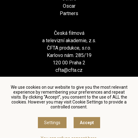
Oscar
Partners
Česká filmová
a televizní akademie, z.s.
ČFTA produkce, s.r.o.
Karlovo nám. 285/19
120 00 Praha 2
cfta@cfta.cz
We use cookies on our website to give you the most relevant
experience by remembering your preferences and repeat
visits. By clicking “Accept”, you consent to the use of ALL the
cookies. However you may visit Cookie Settings to provide a
controlled consent.
Terms and conditions of using personal data and privacy
policy
|
Cookie settings
Settings
Accept
© Česká filmová a televizní akademie, 2018 - 2026