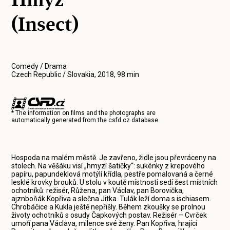
(Insect)
Comedy / Drama
Czech Republic / Slovakia, 2018, 98 min
* The information on films and the photographs are
automatically generated from the
csfd.cz
database.
Hospoda na malém městě. Je zavřeno, židle jsou převráceny na
stolech. Na věšáku visí „hmyzí šatičky“: sukénky z krepového
papíru, papundeklová motýlí křídla, pestře pomalovaná a černé
lesklé krovky brouků. U stolu v koutě místnosti sedí šest místních
ochotníků: režisér, Růžena, pan Václav, pan Borovička,
ajznboňák Kopřiva a slečna Jitka. Tulák leží doma s ischiasem.
Chrobáčice a Kukla ještě nepřišly. Během zkoušky se prolnou
životy ochotníků s osudy Čapkových postav. Režisér – Cvrček
umoří pana Václava, milence své ženy. Pan Kopřiva, hrající