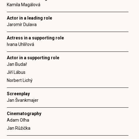
Kamila Magálová
Actor in a leading role
Jaromír Dulava
Actress in a supporting role
Ivana Uhlířová
Actor in a supporting role
Jan Budař
Jiří Lábus
Norbert Lichý
Screenplay
Jan Švankmajer
Cinematography
Adam Oľha
Jan Růžička