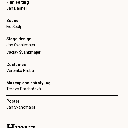
Film editing
Jan Daňhel
Sound
Ivo Špalj
Stage design
Jan Švankmajer
Václav Švankmajer
Costumes
Veronika Hrubá
Makeup and hairstyling
Tereza Prachařová
Poster
Jan Švankmajer
Hmyz