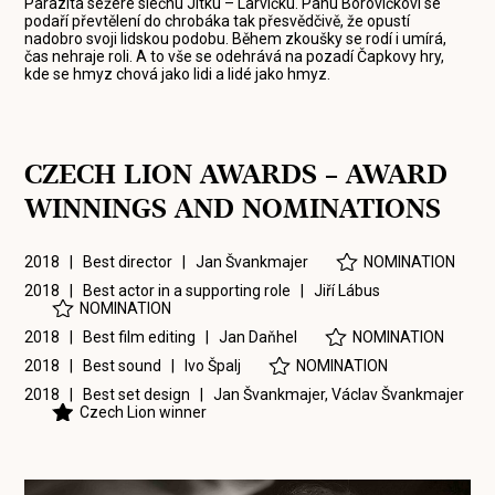
Parazita sežere slečnu Jitku – Larvičku. Panu Borovičkovi se
podaří převtělení do chrobáka tak přesvědčivě, že opustí
nadobro svoji lidskou podobu. Během zkoušky se rodí i umírá,
čas nehraje roli. A to vše se odehrává na pozadí Čapkovy hry,
kde se hmyz chová jako lidi a lidé jako hmyz.
CZECH LION AWARDS – AWARD
WINNINGS AND NOMINATIONS
2018 | Best director |
Jan Švankmajer
NOMINATION
2018 | Best actor in a supporting role |
Jiří Lábus
NOMINATION
2018 | Best film editing |
Jan Daňhel
NOMINATION
2018 | Best sound |
Ivo Špalj
NOMINATION
2018 | Best set design |
Jan Švankmajer
,
Václav Švankmajer
Czech Lion winner