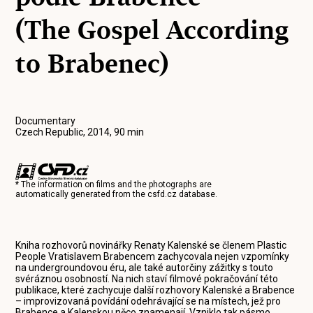
(The Gospel According
to Brabenec)
Documentary
Czech Republic, 2014, 90 min
* The information on films and the photographs are
automatically generated from the
csfd.cz
database.
Kniha rozhovorů novinářky Renaty Kalenské se členem Plastic
People Vratislavem Brabencem zachycovala nejen vzpomínky
na undergroundovou éru, ale také autorčiny zážitky s touto
svéráznou osobností. Na nich staví filmové pokračování této
publikace, které zachycuje další rozhovory Kalenské a Brabence
– improvizovaná povídání odehrávající se na místech, jež pro
Brabence a Kalenskou něco znamenají. Vzniklo tak pásmo