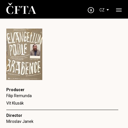
CZ
Producer
Filip Remunda
Vít Klusák
Director
Miroslav Janek