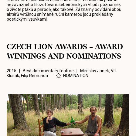
nezávazného filozofování, sebeironických vtipů i poznámek
o životě ptáků a přírodě jako takové. Záznamy povídání obou
aktérů většinou snímané ruční kamerou jsou prokládány
poetickými vsuvkami.
CZECH LION AWARDS – AWARD
WINNINGS AND NOMINATIONS
2015 | Best documentary feature |
Miroslav Janek
,
Vít
Klusák
,
Filip Remunda
NOMINATION