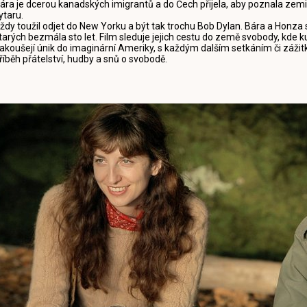
ára je dcerou kanadských imigrantů a do Čech přijela, aby poznala zemi 
ytaru.
ždy toužil odjet do New Yorku a být tak trochu Bob Dylan. Bára a Honza 
tarých bezmála sto let. Film sleduje jejich cestu do země svobody, kde ku
akoušejí únik do imaginární Ameriky, s každým dalším setkáním či zážit
říběh přátelství, hudby a snů o svobodě.