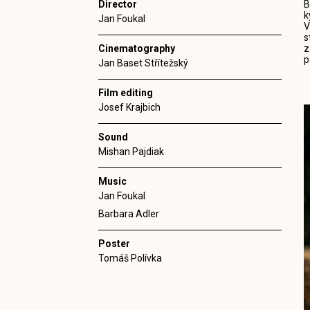
Director
B
k
Jan Foukal
V
s
Cinematography
z
p
Jan Baset Střítežský
Film editing
Josef Krajbich
Sound
Mishan Pajdiak
Music
Jan Foukal
Barbara Adler
Poster
Tomáš Polívka