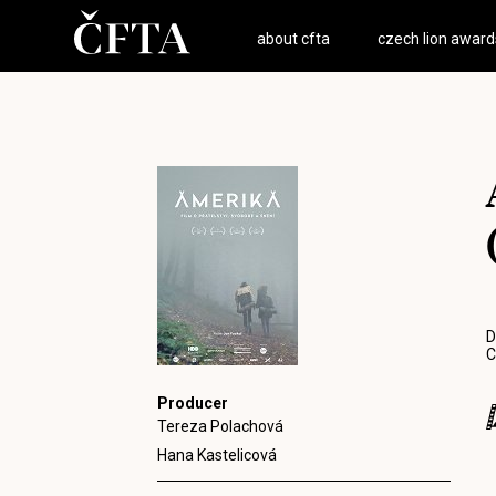
about cfta
czech lion award
D
C
Producer
Tereza Polachová
Hana Kastelicová