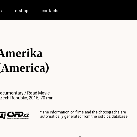
s
e-shop
contacts
Amerika
(America)
ocumentary / Road Movie
zech Republic, 2015, 70 min
* The information on films and the photographs are
automatically generated from the
csfd.cz
database.