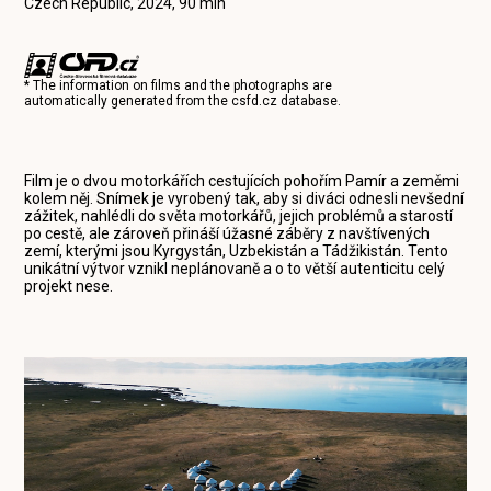
Czech Republic, 2024, 90 min
* The information on films and the photographs are
automatically generated from the
csfd.cz
database.
Film je o dvou motorkářích cestujících pohořím Pamír a zeměmi
kolem něj. Snímek je vyrobený tak, aby si diváci odnesli nevšední
zážitek, nahlédli do světa motorkářů, jejich problémů a starostí
po cestě, ale zároveň přináší úžasné záběry z navštívených
zemí, kterými jsou Kyrgystán, Uzbekistán a Tádžikistán. Tento
unikátní výtvor vznikl neplánovaně a o to větší autenticitu celý
projekt nese.