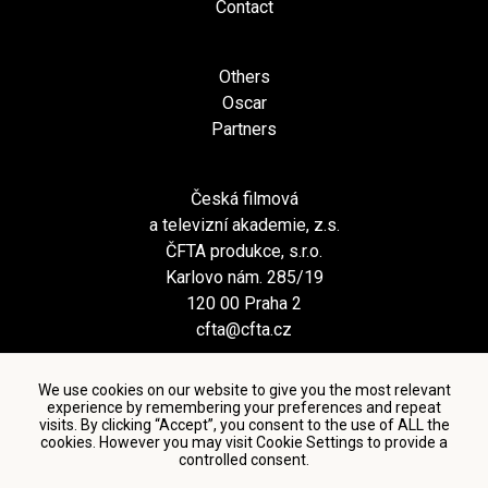
Contact
Others
Oscar
Partners
Česká filmová
a televizní akademie, z.s.
ČFTA produkce, s.r.o.
Karlovo nám. 285/19
120 00 Praha 2
cfta@cfta.cz
We use cookies on our website to give you the most relevant
experience by remembering your preferences and repeat
visits. By clicking “Accept”, you consent to the use of ALL the
cookies. However you may visit Cookie Settings to provide a
controlled consent.
Terms and conditions of using personal data and privacy