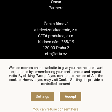
Oscar
Partners
Česká filmová
a televizní akademie, z.s.
ČFTA produkce, s.r.o.
Karlovo nám. 285/19
120 00 Praha 2
cfta@cfta.cz
We use cookies on our website to give you the most relevant
experience by remembering your preferences and repeat
visits. By clicking “Accept”, you consent to the use of ALL the
cookies. However you may visit Cookie Settings to provide a
controlled consent.
Terms and conditions of using personal data and privacy
policy
|
Cookie settings
Settings
Accept
© Česká filmová a televizní akademie, 2018 - 2026
You can refuse consent here.