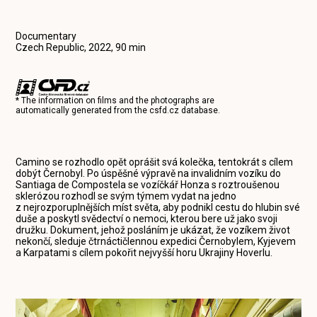
Documentary
Czech Republic, 2022, 90 min
* The information on films and the photographs are
automatically generated from the
csfd.cz
database.
Camino se rozhodlo opět oprášit svá kolečka, tentokrát s cílem
dobýt Černobyl. Po úspěšné výpravě na invalidním vozíku do
Santiaga de Compostela se vozíčkář Honza s roztroušenou
sklerózou rozhodl se svým týmem vydat na jedno
z nejrozporuplnějších míst světa, aby podnikl cestu do hlubin své
duše a poskytl svědectví o nemoci, kterou bere už jako svoji
družku. Dokument, jehož posláním je ukázat, že vozíkem život
nekončí, sleduje čtrnáctičlennou expedici Černobylem, Kyjevem
a Karpatami s cílem pokořit nejvyšší horu Ukrajiny Hoverlu.