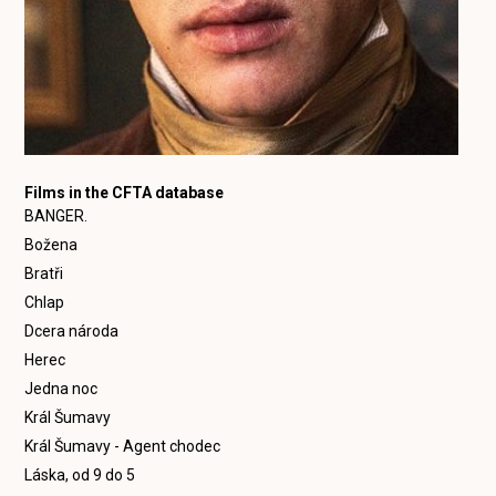
Films in the CFTA database
BANGER.
Božena
Bratři
Chlap
Dcera národa
Herec
Jedna noc
Král Šumavy
Král Šumavy - Agent chodec
Láska, od 9 do 5