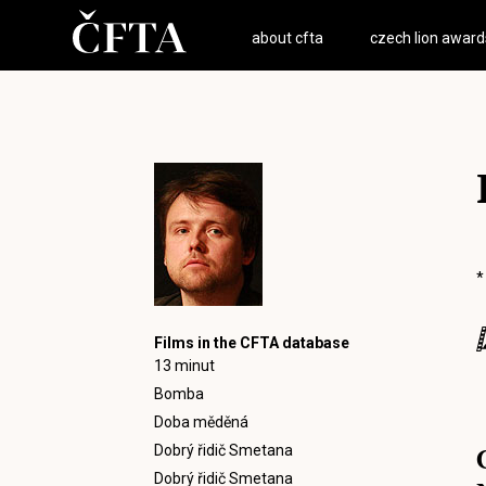
about cfta
czech lion award
*
Films in the CFTA database
13 minut
Bomba
Doba měděná
Dobrý řidič Smetana
Dobrý řidič Smetana