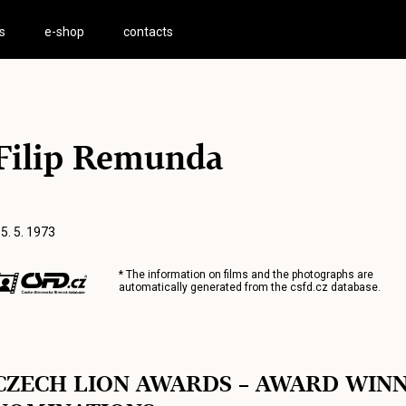
s
e-shop
contacts
Filip Remunda
 5. 5. 1973
* The information on films and the photographs are
automatically generated from the
csfd.cz
database.
CZECH LION AWARDS – AWARD WIN