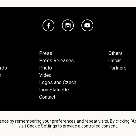
Press
Others
Press Releases
Oscar
ards
Photo
Partners
s
Video
Logos and Czech
Lion Statuette
Contact
ence by remembering your preferences and repeat visits. By clicking “
visit Cookie Settings to provide a controlled consent.
d conditions of using personal data and privacy policy
|
Cookie 