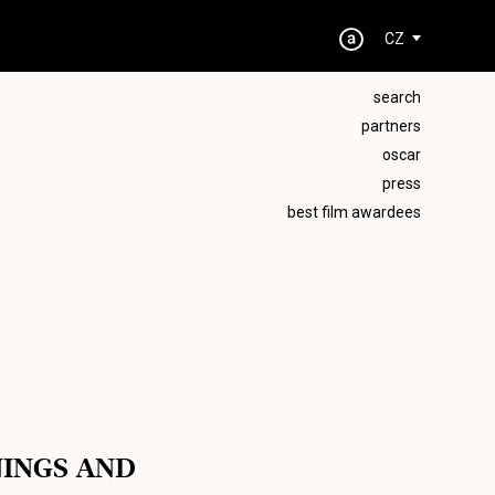
CZ
search
partners
oscar
press
best film awardees
NINGS AND