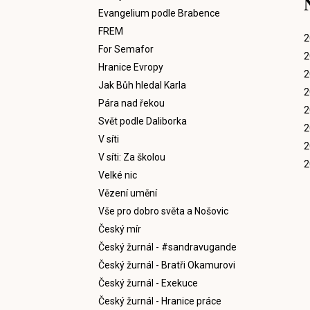
Evangelium podle Brabence
FREM
2
For Semafor
2
Hranice Evropy
2
Jak Bůh hledal Karla
2
Pára nad řekou
2
Svět podle Daliborka
2
V síti
2
V síti: Za školou
2
Velké nic
Vězení umění
Vše pro dobro světa a Nošovic
Český mír
Český žurnál - #sandravugande
Český žurnál - Bratři Okamurovi
Český žurnál - Exekuce
Český žurnál - Hranice práce