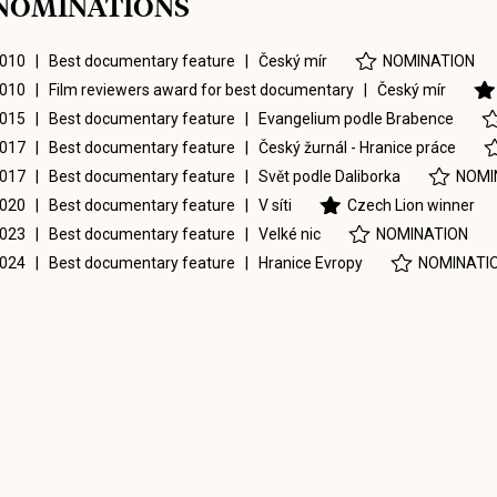
NOMINATIONS
010 | Best documentary feature |
Český mír
NOMINATION
010 | Film reviewers award for best documentary |
Český mír
015 | Best documentary feature |
Evangelium podle Brabence
017 | Best documentary feature |
Český žurnál - Hranice práce
017 | Best documentary feature |
Svět podle Daliborka
NOMI
020 | Best documentary feature |
V síti
Czech Lion winner
023 | Best documentary feature |
Velké nic
NOMINATION
024 | Best documentary feature |
Hranice Evropy
NOMINATI