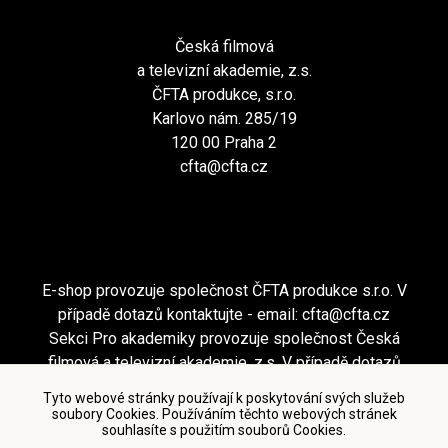
Česká filmová
a televizní akademie, z.s.
ČFTA produkce, s.r.o.
Karlovo nám. 285/19
120 00 Praha 2
cfta@cfta.cz
E-shop provozuje společnost ČFTA produkce s.r.o. V
případě dotazů kontaktujte - email:
cfta@cfta.cz
Sekci Pro akademiky provozuje společnost Česká
filmová a televizní akademie, z.s. V případě dotazů
kontaktujte - email:
cfta@cfta.cz
Tyto webové stránky používají k poskytování svých služeb
soubory Cookies. Používáním těchto webových stránek
souhlasíte s použitím souborů Cookies.
Podmínky užití a zásady ochrany osobních údajů
|