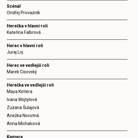
Scénář
Ondřej Provazník
Herečka v hlavní roli
Kateřina Falbrová
Herec v hlavní roli
Juraj Loj
Herec ve vedlejší roli
Marek Cisovský
Herečka ve vedlejší roli
Maya Kintera
Ivana Wojtylová
Zuzana Šulajová
Anežka Novotná
Anna Michalcová
Kamera