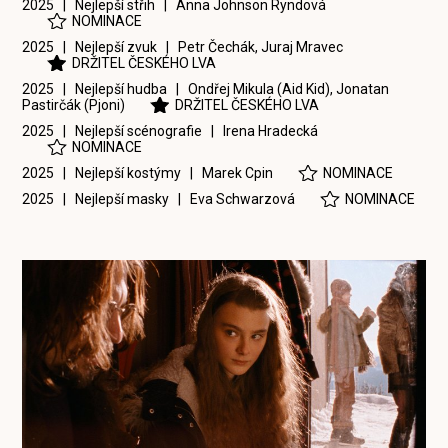
2025 | Nejlepší střih |
Anna Johnson Ryndová
NOMINACE
2025 | Nejlepší zvuk |
Petr Čechák
,
Juraj Mravec
DRŽITEL ČESKÉHO LVA
2025 | Nejlepší hudba |
Ondřej Mikula (Aid Kid)
,
Jonatan
Pastirčák (Pjoni)
DRŽITEL ČESKÉHO LVA
2025 | Nejlepší scénografie |
Irena Hradecká
NOMINACE
2025 | Nejlepší kostýmy |
Marek Cpin
NOMINACE
2025 | Nejlepší masky |
Eva Schwarzová
NOMINACE