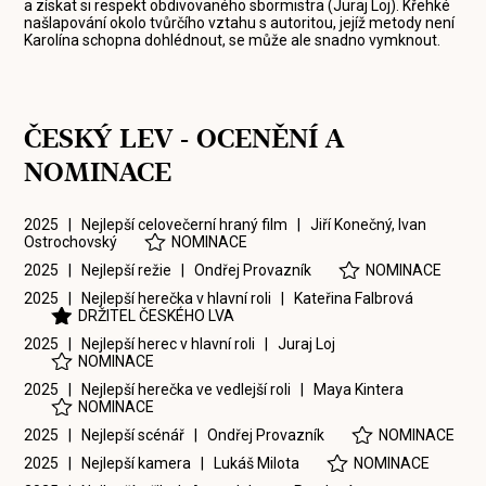
a získat si respekt obdivovaného sbormistra (Juraj Loj). Křehké
našlapování okolo tvůrčího vztahu s autoritou, jejíž metody není
Karolína schopna dohlédnout, se může ale snadno vymknout.
ČESKÝ LEV - OCENĚNÍ A
NOMINACE
2025 | Nejlepší celovečerní hraný film |
Jiří Konečný
,
Ivan
Ostrochovský
NOMINACE
2025 | Nejlepší režie |
Ondřej Provazník
NOMINACE
2025 | Nejlepší herečka v hlavní roli |
Kateřina Falbrová
DRŽITEL ČESKÉHO LVA
2025 | Nejlepší herec v hlavní roli |
Juraj Loj
NOMINACE
2025 | Nejlepší herečka ve vedlejší roli |
Maya Kintera
NOMINACE
2025 | Nejlepší scénář |
Ondřej Provazník
NOMINACE
2025 | Nejlepší kamera |
Lukáš Milota
NOMINACE