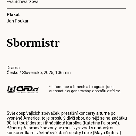
Eva Schwarzová
Plakát
Jan Poukar
Sbormistr
Drama
Česko / Slovensko, 2025, 106 min
* Informace o filmech a fotografie jsou
automaticky generovány z portálu
csfd.cz
.
Svět dospívajících zpěvaček, prestižní koncerty a turné po
vysněné Americe, to je proslulý dívčí sbor, do nějž se na začátku
90. let touží dostat i třináctiletá Karolína (Kateřina Falbrová).
Během přelomové sezóny se musí vyrovnat s nadanými
konkurentkami včetně své starší sestry Lucie (Maya Kintera)