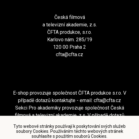
Česká filmová
a televizní akademie, z.s.
ČFTA produkce, s.r.o.
Karlovo nám. 285/19
120 00 Praha 2
cfta@cfta.cz
E-shop provozuje společnost ČFTA produkce s.r.o. V
případě dotazů kontaktujte - email:
cfta@cfta.cz
Sekci Pro akademiky provozuje společnost Česká
filmová a televizní akademie, z.s. V případě dotazů
kontaktujte - email:
cfta@cfta.cz
Tyto webové stránky používají k poskytování svých služeb
soubory Cookies. Používáním těchto webových stránek
souhlasíte s použitím souborů Cookies.
Podmínky užití a zásady ochrany osobních údajů
|