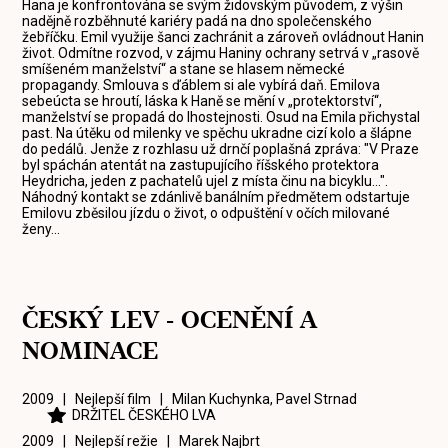
Hana je konfrontována se svým židovským původem, z výšin
nadějně rozběhnuté kariéry padá na dno společenského
žebříčku. Emil využije šanci zachránit a zároveň ovládnout Hanin
život. Odmítne rozvod, v zájmu Haniny ochrany setrvá v „rasově
smíšeném manželství“ a stane se hlasem německé
propagandy. Smlouva s ďáblem si ale vybírá daň. Emilova
sebeúcta se hroutí, láska k Haně se mění v „protektorství“,
manželství se propadá do lhostejnosti. Osud na Emila přichystal
past. Na útěku od milenky ve spěchu ukradne cizí kolo a šlápne
do pedálů. Jenže z rozhlasu už drnčí poplašná zpráva: "V Praze
byl spáchán atentát na zastupujícího říšského protektora
Heydricha, jeden z pachatelů ujel z místa činu na bicyklu...".
Náhodný kontakt se zdánlivě banálním předmětem odstartuje
Emilovu zběsilou jízdu o život, o odpuštění v očích milované
ženy...
ČESKÝ LEV - OCENĚNÍ A
NOMINACE
2009 | Nejlepší film |
Milan Kuchynka
,
Pavel Strnad
DRŽITEL ČESKÉHO LVA
2009 | Nejlepší režie |
Marek Najbrt