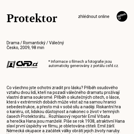
Protektor
zhlédnout online
Drama / Romantický / Válečný
Česko, 2009, 98 min
* Informace o filmech a fotografie jsou
automaticky generovány z portálu
csfd.cz
.
Co všechno jste ochotni zradit pro lásku? Příběh osudového
vztahu dvou lidí, kteří na pozadí válečného dramatu prožívají
vlastní drama soukromé. Příběh o skutečných citech, o lásce,
která v extrémních dobách může vést až na samou hranici
sebedestrukce, a přesto má v sobě sílu a naději. Riskantní hra
o kariéru, cit, lidskou důstojnost a nakonec o život v temných
časech Protektorátu... Rozhlasový reportér Emil Vrbata
a herečka Hana jsou manželé. Píše se rok 1938, atraktivní Hana
slaví první úspěchy ve filmu, je obletována ctiteli. Emil žárlí.
Německá okupace a začátek války obrátí jejich životy naruby.