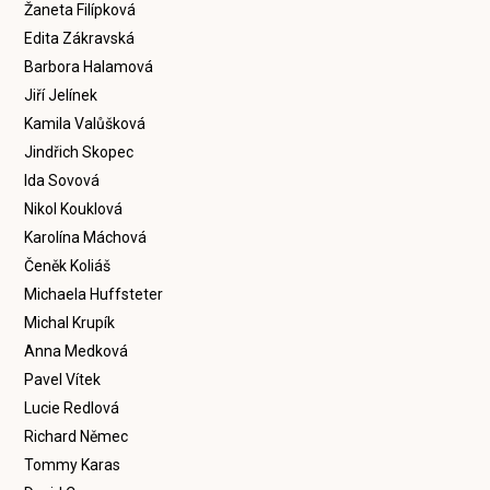
Žaneta Filípková
Edita Zákravská
Barbora Halamová
Jiří Jelínek
Kamila Valůšková
Jindřich Skopec
Ida Sovová
Nikol Kouklová
Karolína Máchová
Čeněk Koliáš
Michaela Huffsteter
Michal Krupík
Anna Medková
Pavel Vítek
Lucie Redlová
Richard Němec
Tommy Karas