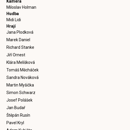
Kamera
Miloslav Holman
Hudba
Midi Lidi
Hrají
Jana Plodková
Marek Daniel
Richard Stanke
Jiří Ornest
Klára Melíšková
Tomáš Měcháček
Sandra Nováková
Martin Myšička
Simon Schwarz
Josef Polášek
Jan Budař
Štěpán Rusín
Pavel Kryl