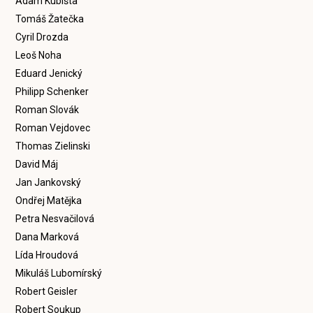
Adam Kubišta
Tomáš Žatečka
Cyril Drozda
Leoš Noha
Eduard Jenický
Philipp Schenker
Roman Slovák
Roman Vejdovec
Thomas Zielinski
David Máj
Jan Jankovský
Ondřej Matějka
Petra Nesvačilová
Dana Marková
Lída Hroudová
Mikuláš Lubomírský
Robert Geisler
Robert Soukup