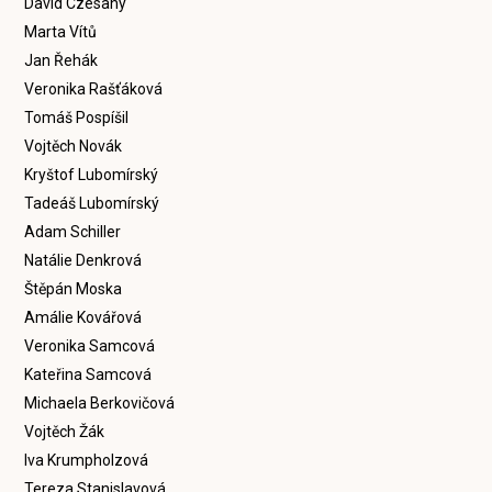
David Czesany
Marta Vítů
Jan Řehák
Veronika Rašťáková
Tomáš Pospíšil
Vojtěch Novák
Kryštof Lubomírský
Tadeáš Lubomírský
Adam Schiller
Natálie Denkrová
Štěpán Moska
Amálie Kovářová
Veronika Samcová
Kateřina Samcová
Michaela Berkovičová
Vojtěch Žák
Iva Krumpholzová
Tereza Stanislavová