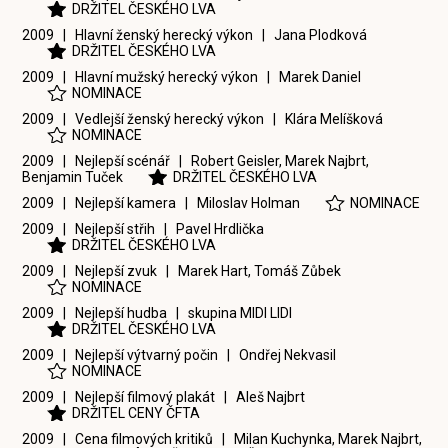
DRŽITEL ČESKÉHO LVA
2009 | Hlavní ženský herecký výkon |
Jana Plodková
DRŽITEL ČESKÉHO LVA
2009 | Hlavní mužský herecký výkon |
Marek Daniel
NOMINACE
2009 | Vedlejší ženský herecký výkon |
Klára Melíšková
NOMINACE
2009 | Nejlepší scénář |
Robert Geisler
,
Marek Najbrt
,
Benjamin Tuček
DRŽITEL ČESKÉHO LVA
2009 | Nejlepší kamera |
Miloslav Holman
NOMINACE
2009 | Nejlepší střih |
Pavel Hrdlička
DRŽITEL ČESKÉHO LVA
2009 | Nejlepší zvuk |
Marek Hart
,
Tomáš Zůbek
NOMINACE
2009 | Nejlepší hudba |
skupina MIDI LIDI
DRŽITEL ČESKÉHO LVA
2009 | Nejlepší výtvarný počin |
Ondřej Nekvasil
NOMINACE
2009 | Nejlepší filmový plakát |
Aleš Najbrt
DRŽITEL CENY ČFTA
2009 | Cena filmových kritiků |
Milan Kuchynka
,
Marek Najbrt
,