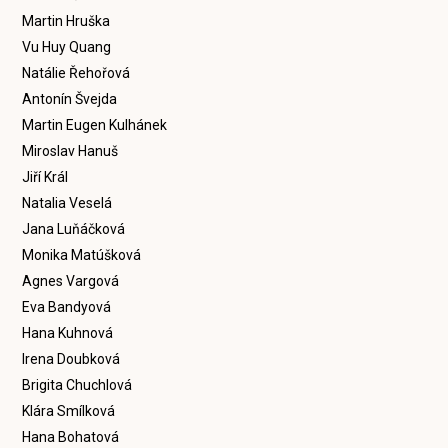
Martin Hruška
Vu Huy Quang
Natálie Řehořová
Antonín Švejda
Martin Eugen Kulhánek
Miroslav Hanuš
Jiří Král
Natalia Veselá
Jana Luňáčková
Monika Matúšková
Agnes Vargová
Eva Bandyová
Hana Kuhnová
Irena Doubková
Brigita Chuchlová
Klára Smílková
Hana Bohatová