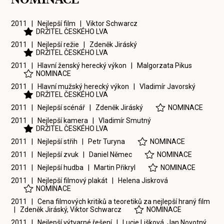
2011 | Nejlepší film |
Viktor Schwarcz
DRŽITEL ČESKÉHO LVA
2011 | Nejlepší režie |
Zdeněk Jiráský
DRŽITEL ČESKÉHO LVA
2011 | Hlavní ženský herecký výkon |
Malgorzata Pikus
NOMINACE
2011 | Hlavní mužský herecký výkon |
Vladimír Javorský
DRŽITEL ČESKÉHO LVA
2011 | Nejlepší scénář |
Zdeněk Jiráský
NOMINACE
2011 | Nejlepší kamera |
Vladimír Smutný
DRŽITEL ČESKÉHO LVA
2011 | Nejlepší střih |
Petr Turyna
NOMINACE
2011 | Nejlepší zvuk |
Daniel Němec
NOMINACE
2011 | Nejlepší hudba |
Martin Přikryl
NOMINACE
2011 | Nejlepší filmový plakát |
Helena Jiskrová
NOMINACE
2011 | Cena filmových kritiků a teoretiků za nejlepší hraný film
|
Zdeněk Jiráský
,
Viktor Schwarcz
NOMINACE
2011 | Nejlepší výtvarné řešení |
Lucie Lišková
,
Jan Novotný
,