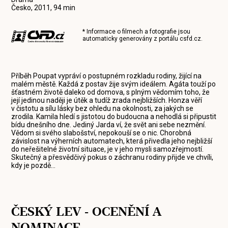
Česko, 2011, 94 min
* Informace o filmech a fotografie jsou
automaticky generovány z portálu
csfd.cz
.
Příběh Poupat vypráví o postupném rozkladu rodiny, žijící na
malém městě. Každá z postav žije svým ideálem. Agáta touží po
šťastném životě daleko od domova, s plným vědomím toho, že
její jedinou naději je útěk a tudíž zrada nejbližších. Honza věří
v čistotu a sílu lásky bez ohledu na okolnosti, za jakých se
zrodila. Kamila hledí s jistotou do budoucna a nehodlá si připustit
bídu dnešního dne. Jediný Jarda ví, že svět ani sebe nezmění.
Vědom si svého slabošství, nepokouší se o nic. Chorobná
závislost na výherních automatech, která přivedla jeho nejbližší
do neřešitelné životní situace, je v jeho mysli samozřejmostí.
Skutečný a přesvědčivý pokus o záchranu rodiny přijde ve chvíli,
kdy je pozdě...
ČESKÝ LEV - OCENĚNÍ A
NOMINACE