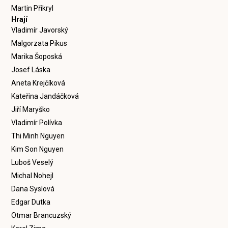
Martin Přikryl
Hrají
Vladimír Javorský
Malgorzata Pikus
Marika Šoposká
Josef Láska
Aneta Krejčíková
Kateřina Jandáčková
Jiří Maryško
Vladimír Polívka
Thi Minh Nguyen
Kim Son Nguyen
Luboš Veselý
Michal Nohejl
Dana Syslová
Edgar Dutka
Otmar Brancuzský