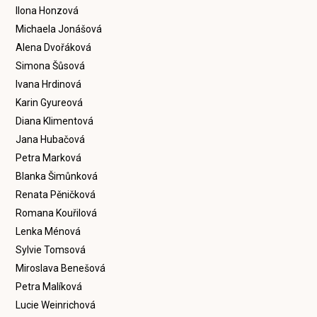
Ilona Honzová
Michaela Jonášová
Alena Dvořáková
Simona Šůsová
Ivana Hrdinová
Karin Gyureová
Diana Klimentová
Jana Hubačová
Petra Marková
Blanka Šimůnková
Renata Pěničková
Romana Kouřilová
Lenka Ménová
Sylvie Tomsová
Miroslava Benešová
Petra Malíková
Lucie Weinrichová