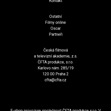
Kontakt
Ostatní
Filmy online
Oscar
Partneři
Česká filmová
a televizní akademie, z.s.
ČFTA produkce, s.r.o.
Karlovo nám. 285/19
120 00 Praha 2
cfta@cfta.cz
E-shop provozuje společnost ČFTA produkce s.r.o. V