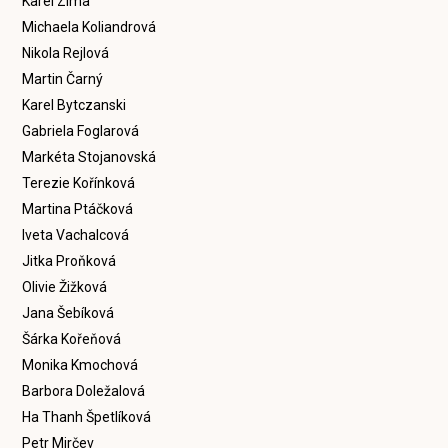
Karel Zima
Michaela Koliandrová
Nikola Rejlová
Martin Čarný
Karel Bytczanski
Gabriela Foglarová
Markéta Stojanovská
Terezie Kořínková
Martina Ptáčková
Iveta Vachalcová
Jitka Proňková
Olivie Žižková
Jana Šebíková
Šárka Kořeňová
Monika Kmochová
Barbora Doležalová
Ha Thanh Špetlíková
Petr Mirčev