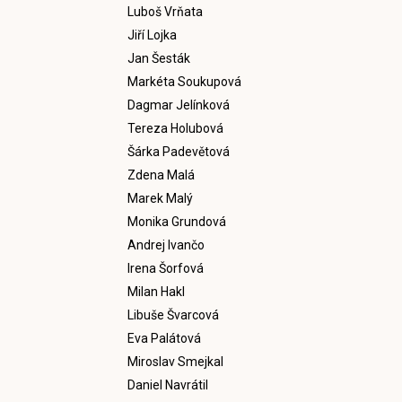
Luboš Vrňata
Jiří Lojka
Jan Šesták
Markéta Soukupová
Dagmar Jelínková
Tereza Holubová
Šárka Padevětová
Zdena Malá
Marek Malý
Monika Grundová
Andrej Ivančo
Irena Šorfová
Milan Hakl
Libuše Švarcová
Eva Palátová
Miroslav Smejkal
Daniel Navrátil