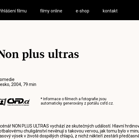
řihlášení filmu
filmy online
e-shop
kontakt
Non plus ultras
omedie
esko, 2004, 79 min
* Informace o filmech a fotografie jsou
automaticky generovány z portálu
csfd.cz
.
cénář NON PLUS ULTRAS vychází ze skutečných událostí. Hlavní hrdinové ž
otbalovému chuligánství nevěnují s takovou vervou, jak tomu bylo v min
asový výsek v životě dospělých chlapů, z nichž někteří zestárli předčasně