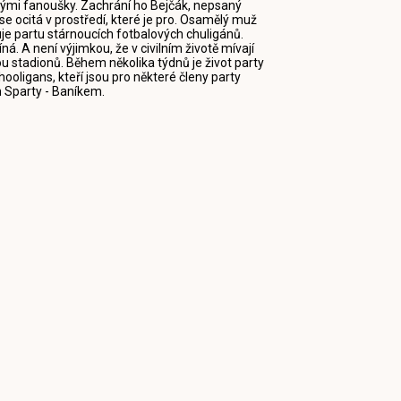
mi fanoušky. Zachrání ho Bejčák, nepsaný
e ocitá v prostředí, které je pro. Osamělý muž
uje partu stárnoucích fotbalových chuligánů.
á. A není výjimkou, že v civilním životě mívají
nou stadionů. Během několika týdnů je život party
hooligans, kteří jsou pro některé členy party
m Sparty - Baníkem.