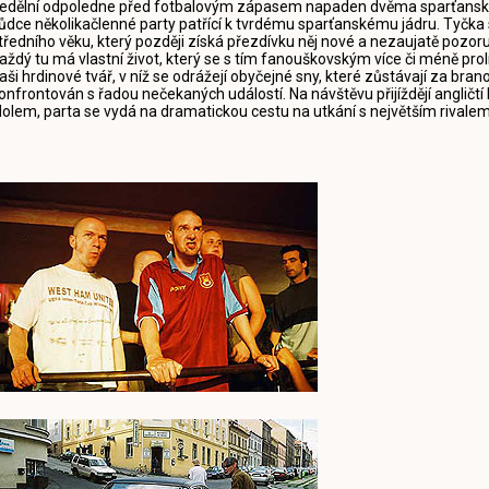
edělní odpoledne před fotbalovým zápasem napaden dvěma sparťanský
ůdce několikačlenné party patřící k tvrdému sparťanskému jádru. Tyčka s
tředního věku, který později získá přezdívku něj nové a nezaujatě pozor
aždý tu má vlastní život, který se s tím fanouškovským více či méně prolín
aši hrdinové tvář, v níž se odrážejí obyčejné sny, které zůstávají za bra
onfrontován s řadou nečekaných událostí. Na návštěvu přijíždějí angličtí 
dolem, parta se vydá na dramatickou cestu na utkání s největším rivale