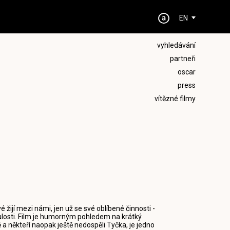
EN
vyhledávání
partneři
oscar
press
vítězné filmy
ijí mezi námi, jen už se své oblíbené činnosti -
ulosti. Film je humorným pohledem na krátký
 a někteří naopak ještě nedospěli Tyčka, je jedno