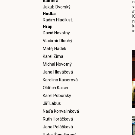
Kamera
n
v
Jakub Dvorský
s
Hudba
K
Radim Hladík st.
n
k
Hrají
i
David Novotný
Vladimír Dlouhý
Matěj Hádek
Karel Zima
Michal Novotný
Jana Hlaváčová
Karolína Kaiserová
Oldřich Kaiser
Karel Poborský
Jiří Lábus
Naďa Konvalinková
Ruth Horáčková
Jana Polášková
Petra Špindlerová