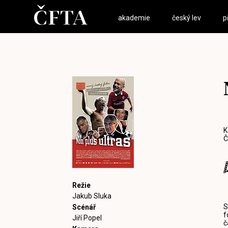
akademie
český lev
p
K
Č
Režie
Jakub Sluka
S
Scénář
f
Jiří Popel
č