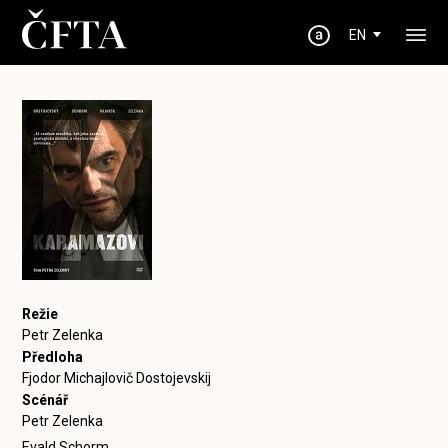
EN
Režie
Petr Zelenka
Předloha
Fjodor Michajlovič Dostojevskij
Scénář
Petr Zelenka
Evald Schorm