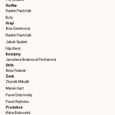
Hudba
Radek Pastrňák
Buty
Hrají
Aňa Geislerová
Radek Pastrňák
Jakub Špalek
Filip Renč
Kostýmy
Jaroslava Brabcová Pecharová
Střih
Alois Fišárek
Zvuk
Zbyněk Mikulík
Marek Hart
Pavel Dobrovský
Pavel Rejholec
Produkce
Klára Bukovská