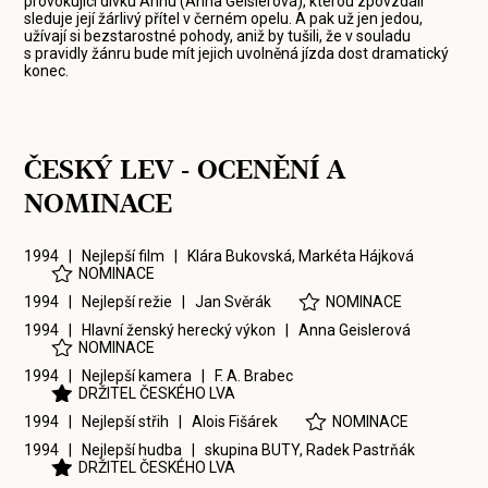
provokující dívku Annu (Anna Geislerová), kterou zpovzdálí
sleduje její žárlivý přítel v černém opelu. A pak už jen jedou,
užívají si bezstarostné pohody, aniž by tušili, že v souladu
s pravidly žánru bude mít jejich uvolněná jízda dost dramatický
konec.
ČESKÝ LEV - OCENĚNÍ A
NOMINACE
1994 | Nejlepší film |
Klára Bukovská
,
Markéta Hájková
NOMINACE
1994 | Nejlepší režie |
Jan Svěrák
NOMINACE
1994 | Hlavní ženský herecký výkon |
Anna Geislerová
NOMINACE
1994 | Nejlepší kamera |
F. A. Brabec
DRŽITEL ČESKÉHO LVA
1994 | Nejlepší střih |
Alois Fišárek
NOMINACE
1994 | Nejlepší hudba |
skupina BUTY
,
Radek Pastrňák
DRŽITEL ČESKÉHO LVA