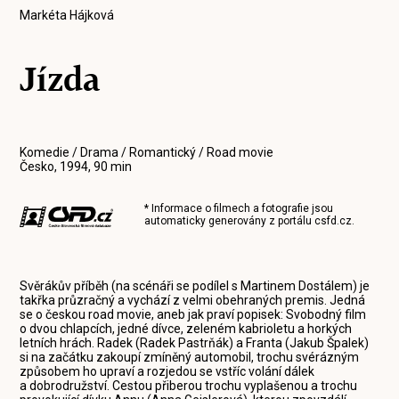
Markéta Hájková
Jízda
Komedie / Drama / Romantický / Road movie
Česko, 1994, 90 min
* Informace o filmech a fotografie jsou
automaticky generovány z portálu
csfd.cz
.
Svěrákův příběh (na scénáři se podílel s Martinem Dostálem) je
takřka průzračný a vychází z velmi obehraných premis. Jedná
se o českou road movie, aneb jak praví popisek: Svobodný film
o dvou chlapcích, jedné dívce, zeleném kabrioletu a horkých
letních hrách. Radek (Radek Pastrňák) a Franta (Jakub Špalek)
si na začátku zakoupí zmíněný automobil, trochu svérázným
způsobem ho upraví a rozjedou se vstříc volání dálek
a dobrodružství. Cestou přiberou trochu vyplašenou a trochu