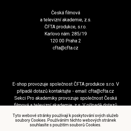
Česká filmová
a televizní akademie, z.s.
ČFTA produkce, s.r.o.
Karlovo nám. 285/19
120 00 Praha 2
cfta@cfta.cz
E-shop provozuje společnost ČFTA produkce s.r.o. V
případě dotazů kontaktujte - email:
cfta@cfta.cz
Sekci Pro akademiky provozuje společnost Česká
filmová a televizní akademie, z.s. V případě dotazů
kontaktujte - email:
cfta@cfta.cz
Tyto webové stránky používají k poskytování svých služeb
soubory Cookies. Používáním těchto webových stránek
souhlasíte s použitím souborů Cookies.
Podmínky užití a zásady ochrany osobních údajů
|