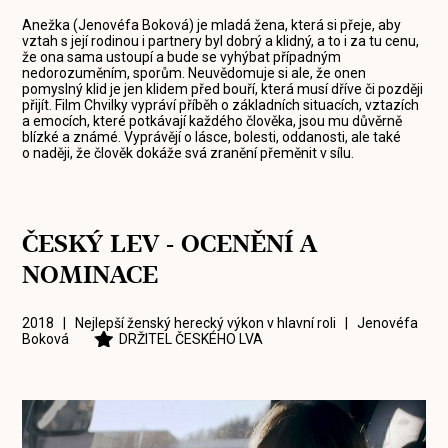
Anežka (Jenovéfa Boková) je mladá žena, která si přeje, aby
vztah s její rodinou i partnery byl dobrý a klidný, a to i za tu cenu,
že ona sama ustoupí a bude se vyhýbat případným
nedorozuměním, sporům. Neuvědomuje si ale, že onen
pomyslný klid je jen klidem před bouří, která musí dříve či později
přijít. Film Chvilky vypráví příběh o základních situacích, vztazích
a emocích, které potkávají každého člověka, jsou mu důvěrně
blízké a známé. Vyprávějí o lásce, bolesti, oddanosti, ale také
o naději, že člověk dokáže svá zranění přeměnit v sílu.
ČESKÝ LEV - OCENĚNÍ A
NOMINACE
2018 | Nejlepší ženský herecký výkon v hlavní roli |
Jenovéfa
Boková
DRŽITEL ČESKÉHO LVA