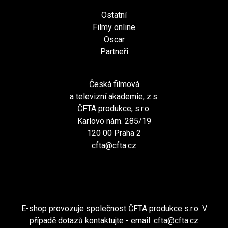
Ostatní
Filmy online
Oscar
Partneři
Česká filmová
a televizní akademie, z.s.
ČFTA produkce, s.r.o.
Karlovo nám. 285/19
120 00 Praha 2
cfta@cfta.cz
E-shop provozuje společnost ČFTA produkce s.r.o. V
případě dotazů kontaktujte - email:
cfta@cfta.cz