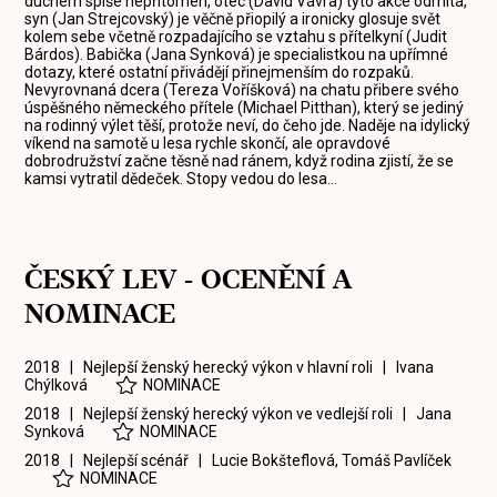
duchem spíše nepřítomen, otec (David Vávra) tyto akce odmítá,
syn (Jan Strejcovský) je věčně přiopilý a ironicky glosuje svět
kolem sebe včetně rozpadajícího se vztahu s přítelkyní (Judit
Bárdos). Babička (Jana Synková) je specialistkou na upřímné
dotazy, které ostatní přivádějí přinejmenším do rozpaků.
Nevyrovnaná dcera (Tereza Voříšková) na chatu přibere svého
úspěšného německého přítele (Michael Pitthan), který se jediný
na rodinný výlet těší, protože neví, do čeho jde. Naděje na idylický
víkend na samotě u lesa rychle skončí, ale opravdové
dobrodružství začne těsně nad ránem, když rodina zjistí, že se
kamsi vytratil dědeček. Stopy vedou do lesa…
ČESKÝ LEV - OCENĚNÍ A
NOMINACE
2018 | Nejlepší ženský herecký výkon v hlavní roli |
Ivana
Chýlková
NOMINACE
2018 | Nejlepší ženský herecký výkon ve vedlejší roli |
Jana
Synková
NOMINACE
2018 | Nejlepší scénář |
Lucie Bokšteflová
,
Tomáš Pavlíček
NOMINACE