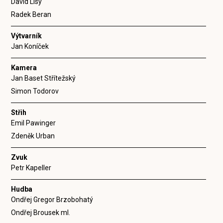
David Lisý
Radek Beran
Výtvarník
Jan Koníček
Kamera
Jan Baset Střítežský
Simon Todorov
Střih
Emil Pawinger
Zdeněk Urban
Zvuk
Petr Kapeller
Hudba
Ondřej Gregor Brzobohatý
Ondřej Brousek ml.