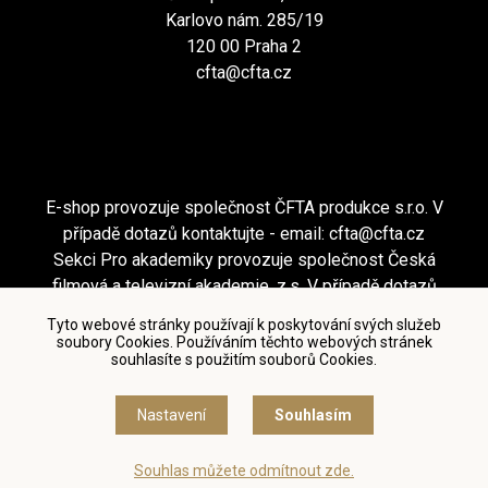
Karlovo nám. 285/19
120 00 Praha 2
cfta@cfta.cz
E-shop provozuje společnost ČFTA produkce s.r.o. V
případě dotazů kontaktujte - email:
cfta@cfta.cz
Sekci Pro akademiky provozuje společnost Česká
filmová a televizní akademie, z.s. V případě dotazů
kontaktujte - email:
cfta@cfta.cz
Tyto webové stránky používají k poskytování svých služeb
soubory Cookies. Používáním těchto webových stránek
souhlasíte s použitím souborů Cookies.
Podmínky užití a zásady ochrany osobních údajů
|
Nastavení cookies
Nastavení
Souhlasím
© Česká filmová a televizní akademie, 2018 - 2026
Souhlas můžete odmítnout zde.