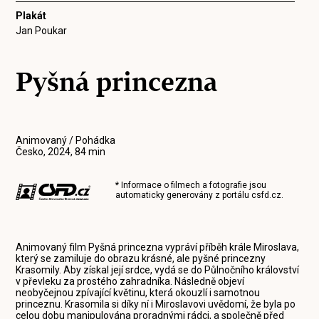
Plakát
Jan Poukar
Pyšná princezna
Animovaný / Pohádka
Česko, 2024, 84 min
* Informace o filmech a fotografie jsou
automaticky generovány z portálu
csfd.cz
.
Animovaný film Pyšná princezna vypráví příběh krále Miroslava,
který se zamiluje do obrazu krásné, ale pyšné princezny
Krasomily. Aby získal její srdce, vydá se do Půlnočního království
v převleku za prostého zahradníka. Následně objeví
neobyčejnou zpívající květinu, která okouzlí i samotnou
princeznu. Krasomila si díky ní i Miroslavovi uvědomí, že byla po
celou dobu manipulována proradnými rádci, a společně před