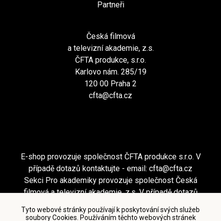
Partneři
Česká filmová
a televizní akademie, z.s.
ČFTA produkce, s.r.o.
Karlovo nám. 285/19
120 00 Praha 2
cfta@cfta.cz
E-shop provozuje společnost ČFTA produkce s.r.o. V
případě dotazů kontaktujte - email:
cfta@cfta.cz
Sekci Pro akademiky provozuje společnost Česká
filmová a televizní akademie, z.s. V případě dotazů
kontaktujte - email:
cfta@cfta.cz
Tyto webové stránky používají k poskytování svých služeb
soubory Cookies. Používáním těchto webových stránek