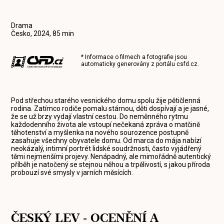
Drama
Česko, 2024, 85 min
* Informace o filmech a fotografie jsou
automaticky generovány z portálu
csfd.cz
.
Pod střechou starého vesnického domu spolu žije pětičlenná
rodina. Zatímco rodiče pomalu stárnou, děti dospívají a je jasné,
že se už brzy vydají vlastní cestou. Do neměnného rytmu
každodenního života ale vstoupí nečekaná zpráva o matčině
těhotenství a myšlenka na nového sourozence postupně
zasahuje všechny obyvatele domu. Od marca do mája nabízí
neokázalý, intimní portrét lidské soudržnosti, často vyjádřený
těmi nejmenšími projevy. Nenápadný, ale mimořádně autentický
příběh je natočený se stejnou něhou a trpělivostí, s jakou příroda
probouzí své smysly v jarních měsících.
ČESKÝ LEV - OCENĚNÍ A