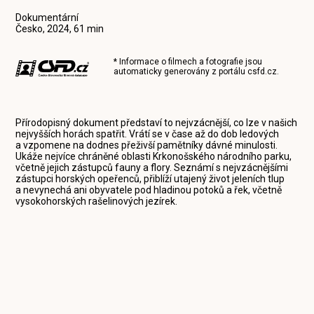
Dokumentární
Česko, 2024, 61 min
* Informace o filmech a fotografie jsou
automaticky generovány z portálu
csfd.cz
.
Přírodopisný dokument představí to nejvzácnější, co lze v našich
nejvyšších horách spatřit. Vrátí se v čase až do dob ledových
a vzpomene na dodnes přeživší pamětníky dávné minulosti.
Ukáže nejvíce chráněné oblasti Krkonošského národního parku,
včetně jejich zástupců fauny a flory. Seznámí s nejvzácnějšími
zástupci horských opeřenců, přiblíží utajený život jeleních tlup
a nevynechá ani obyvatele pod hladinou potoků a řek, včetně
vysokohorských rašelinových jezírek.