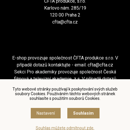
ČFTA produkce, s.r.o.
Karlovo nám. 285/19
120 00 Praha 2
cfta@cfta.cz
E-shop provozuje společnost ČFTA produkce s.r.o. V
případě dotazů kontaktujte - email:
cfta@cfta.cz
Sekci Pro akademiky provozuje společnost Česká
filmová a televizní akademie, z.s. V případě dotazů
kontaktujte - email:
cfta@cfta.cz
Tyto webové stránky používají k poskytování svých služeb
soubory Cookies. Používáním těchto webových stránek
souhlasíte s použitím souborů Cookies.
Podmínky užití a zásady ochrany osobních údajů
|
Nastavení cookies
Nastavení
Souhlasím
© Česká filmová a televizní akademie, 2018 - 2026
Souhlas můžete odmítnout zde.