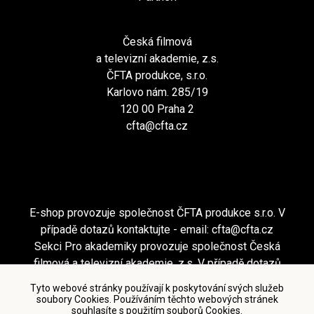
Česká filmová
a televizní akademie, z.s.
ČFTA produkce, s.r.o.
Karlovo nám. 285/19
120 00 Praha 2
cfta@cfta.cz
E-shop provozuje společnost ČFTA produkce s.r.o. V
případě dotazů kontaktujte - email:
cfta@cfta.cz
Sekci Pro akademiky provozuje společnost Česká
filmová a televizní akademie, z.s. V případě dotazů
kontaktujte - email:
cfta@cfta.cz
Tyto webové stránky používají k poskytování svých služeb
soubory Cookies. Používáním těchto webových stránek
souhlasíte s použitím souborů Cookies.
Podmínky užití a zásady ochrany osobních údajů
|