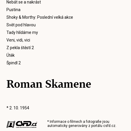
Nebát se a nakrást
Pustina
Shoky & Morthy: Poslední velká akce
Svět pod hlavou
Tady hlídáme my
Veni, vidi, vici
Z pekla štěstí 2
Útěk
Špindl 2
Roman Skamene
* 2. 10. 1954
* Informace o filmech a fotografie jsou
automaticky generovány z portálu
csfd.cz
.