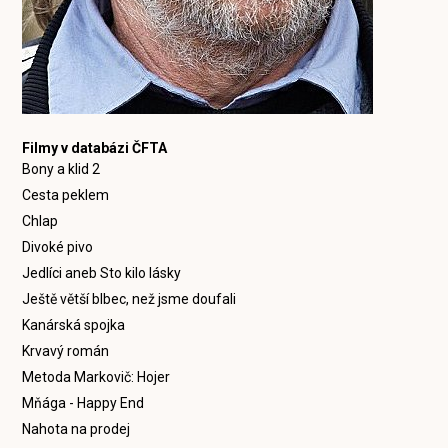
Filmy v databázi ČFTA
Bony a klid 2
Cesta peklem
Chlap
Divoké pivo
Jedlíci aneb Sto kilo lásky
Ještě větší blbec, než jsme doufali
Kanárská spojka
Krvavý román
Metoda Markovič: Hojer
Mňága - Happy End
Nahota na prodej