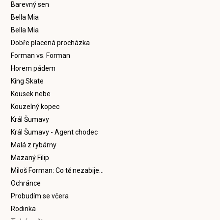
Barevný sen
Bella Mia
Bella Mia
Dobře placená procházka
Forman vs. Forman
Horem pádem
King Skate
Kousek nebe
Kouzelný kopec
Král Šumavy
Král Šumavy - Agent chodec
Malá z rybárny
Mazaný Filip
Miloš Forman: Co tě nezabije…
Ochránce
Probudím se včera
Rodinka