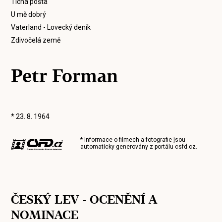
Tichá pošta
U mě dobrý
Vaterland - Lovecký deník
Zdivočelá země
Petr Forman
* 23. 8. 1964
* Informace o filmech a fotografie jsou
automaticky generovány z portálu
csfd.cz
.
ČESKÝ LEV - OCENĚNÍ A
NOMINACE