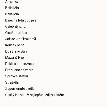
Amerika
Bella Mia
Bella Mia
Báječná léta pod psa
Celebrity s.r.o.
Císař a tambor
Jak se krotí krokodýli
Kousek nebe
Líbáš jako Bůh
Mazaný Filip
Peklo s princeznou
Probudím se včera
Správce statku
Strašidla
Zapomenuté světlo
Český žurnál - V nejlepším zájmu dítěte