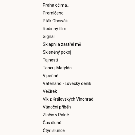
Praha očima...
Promlčeno
Pták Ohnivák
Rodinný film
Signál
Sklapni a zastřel mě
Skleněný pokoj
Tajnosti
Tancuj Matyldo
V peřině
Vaterland - Lovecký deník
Večírek
Vlk z Královských Vinohrad
Vánoční příběh
Zločin v Polné
Čas dluhů
Čtyři slunce