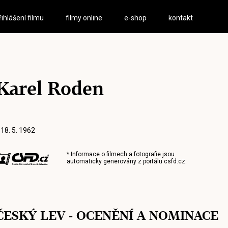
řihlášení filmu
filmy online
e-shop
kontakt
Karel Roden
 18. 5. 1962
* Informace o filmech a fotografie jsou
automaticky generovány z portálu
csfd.cz
.
ČESKÝ LEV - OCENĚNÍ A NOMINACE