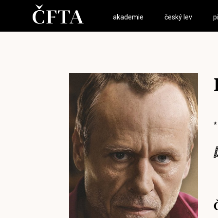
akademie
český lev
p
*