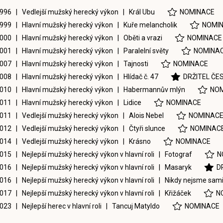
996 | Vedlejší mužský herecký výkon |
Král Ubu
NOMINACE
999 | Hlavní mužský herecký výkon |
Kuře melancholik
NOMI
000 | Hlavní mužský herecký výkon |
Oběti a vrazi
NOMINACE
001 | Hlavní mužský herecký výkon |
Paralelní světy
NOMINA
007 | Hlavní mužský herecký výkon |
Tajnosti
NOMINACE
008 | Hlavní mužský herecký výkon |
Hlídač č. 47
DRŽITEL ČE
010 | Hlavní mužský herecký výkon |
Habermannův mlýn
NO
011 | Hlavní mužský herecký výkon |
Lidice
NOMINACE
011 | Vedlejší mužský herecký výkon |
Alois Nebel
NOMINAC
012 | Vedlejší mužský herecký výkon |
Čtyři slunce
NOMINAC
014 | Vedlejší mužský herecký výkon |
Krásno
NOMINACE
015 | Nejlepší mužský herecký výkon v hlavní roli |
Fotograf
N
016 | Nejlepší mužský herecký výkon v hlavní roli |
Masaryk
D
016 | Nejlepší mužský herecký výkon v hlavní roli |
Nikdy nejsme sam
017 | Nejlepší mužský herecký výkon v hlavní roli |
Křižáček
N
023 | Nejlepší herec v hlavní roli |
Tancuj Matyldo
NOMINACE