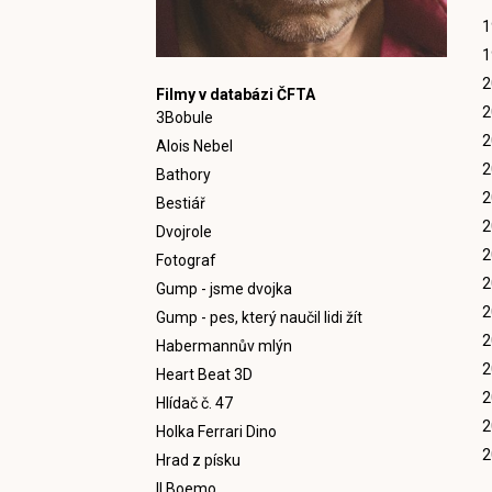
1
1
2
Filmy v databázi ČFTA
2
3Bobule
2
Alois Nebel
2
Bathory
2
Bestiář
2
Dvojrole
2
Fotograf
2
Gump - jsme dvojka
2
Gump - pes, který naučil lidi žít
2
Habermannův mlýn
2
Heart Beat 3D
2
Hlídač č. 47
2
Holka Ferrari Dino
2
Hrad z písku
Il Boemo