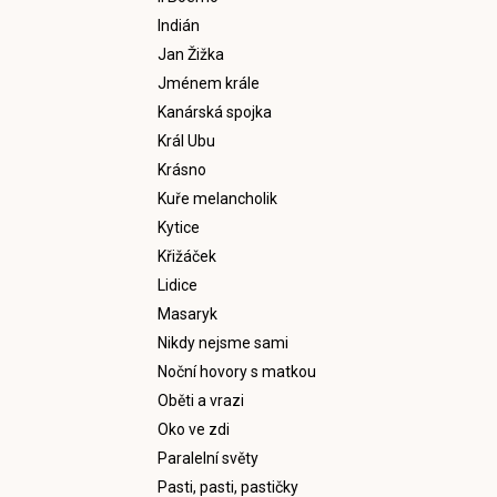
Indián
Jan Žižka
Jménem krále
Kanárská spojka
Král Ubu
Krásno
Kuře melancholik
Kytice
Křižáček
Lidice
Masaryk
Nikdy nejsme sami
Noční hovory s matkou
Oběti a vrazi
Oko ve zdi
Paralelní světy
Pasti, pasti, pastičky