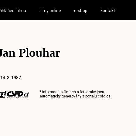
řihlášení filmu
filmy online
e-shop
kontakt
Jan Plouhar
 14. 3. 1982
* Informace o filmech a fotografie jsou
automaticky generovány z portálu
csfd.cz
.