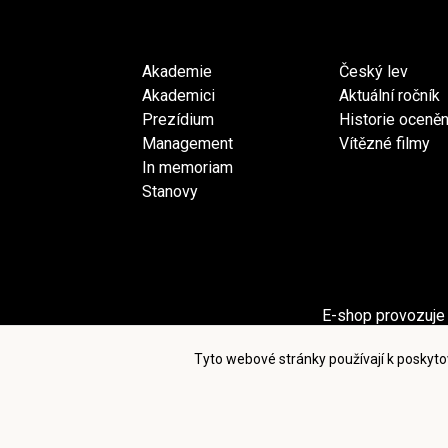
Akademie
Český lev
Akademici
Aktuální ročník
Prezídium
Historie oceněn
Management
Vítězné filmy
In memoriam
Stanovy
E-shop provozuje 
Sekci Pro akademiky provozuje spol
Tyto webové stránky používají k poskyto
Po