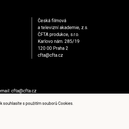
Česká filmová
a televizní akademie, z.s.
ČFTA produkce, s.r.o.
Karlovo nám. 285/19
120 00 Praha 2
cfta@cfta.cz
email:
cfta@cfta.cz
ů kontaktujte - email:
cfta@cfta.cz
k souhlasíte s použitím souborů Cookies.
ies