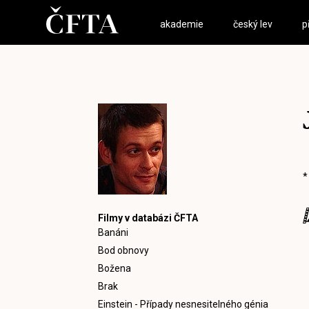
akademie
český lev
p
*
Filmy v databázi ČFTA
Banáni
Bod obnovy
Božena
Brak
Einstein - Případy nesnesitelného génia