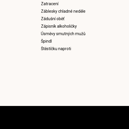
Zatracení
Záblesky chladné neděle
Zádušní oběť
Zápisník alkoholičky
Úsměvy smutných mužů
Špindl
Štěstíčku naproti