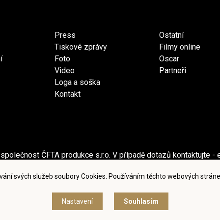
Press
Ostatní
Tiskové zprávy
Filmy online
í
Foto
Oscar
Video
Partneři
Loga a soška
Kontakt
společnost ČFTA produkce s.r.o. V případě dotazů kontaktujte - 
ečnost Česká filmová a televizní akademie, z.s. V případě dotaz
vání svých služeb soubory Cookies. Používáním těchto webových stráne
dmínky užití a zásady ochrany osobních údajů
|
Nastavení cook
Nastavení
Souhlasím
© Česká filmová a televizní akademie, 2018 - 2026