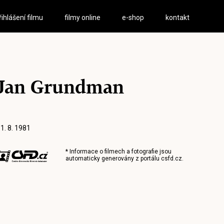
řihlášení filmu
filmy online
e-shop
kontakt
Jan Grundman
 1. 8. 1981
* Informace o filmech a fotografie jsou
automaticky generovány z portálu
csfd.cz
.