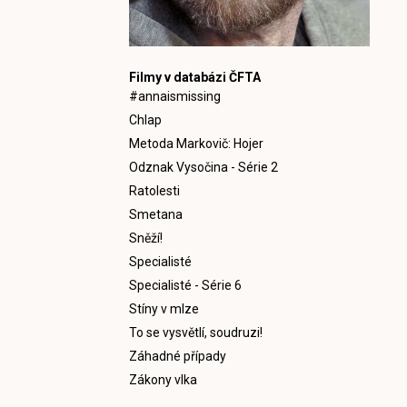
Filmy v databázi ČFTA
#annaismissing
Chlap
Metoda Markovič: Hojer
Odznak Vysočina - Série 2
Ratolesti
Smetana
Sněží!
Specialisté
Specialisté - Série 6
Stíny v mlze
To se vysvětlí, soudruzi!
Záhadné případy
Zákony vlka