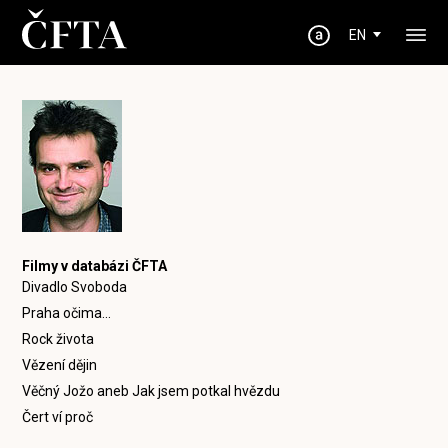
EN
Filmy v databázi ČFTA
Divadlo Svoboda
Praha očima...
Rock života
Vězení dějin
Věčný Jožo aneb Jak jsem potkal hvězdu
Čert ví proč