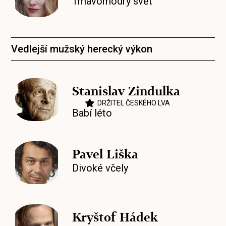
Tmavomodrý svět
Vedlejší mužský herecký výkon
Stanislav Zindulka
DRŽITEL ČESKÉHO LVA
Babí léto
Pavel Liška
Divoké včely
Kryštof Hádek