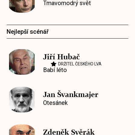
Tmavomodrý svět
Nejlepší scénář
Jiří Hubač
DRŽITEL ČESKÉHO LVA
Babí léto
Jan Švankmajer
Otesánek
Zdeněk Svěrák