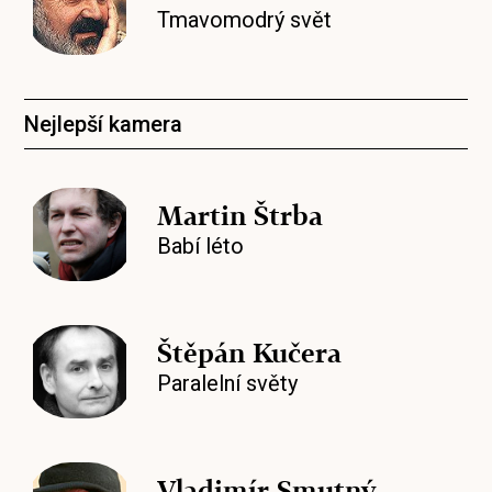
Tmavomodrý svět
Nejlepší kamera
Martin Štrba
Babí léto
Štěpán Kučera
Paralelní světy
Vladimír Smutný