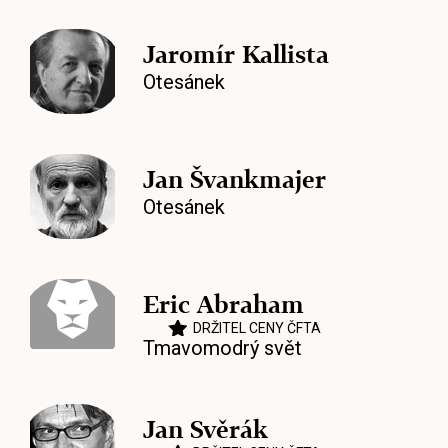
Jaromír Kallista
Otesánek
Jan Švankmajer
Otesánek
Eric Abraham
DRŽITEL CENY ČFTA
Tmavomodrý svět
Jan Svěrák