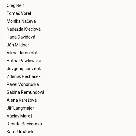
Oleg Reif
Tomáš Vorel
Monika Načeva
Naděžda Kreclová
Hana Davidová
Ján Mildner
Vilma Jamnická
Halina Pawlowská
Jevgenij Libezňuk
Zdeněk Pecháček
Pavel Vondruška
Sabina Remundová
Alena Karešová
Jiří Langmajer
Václav Mareš
Renata Beccerová
Karel Urbánek