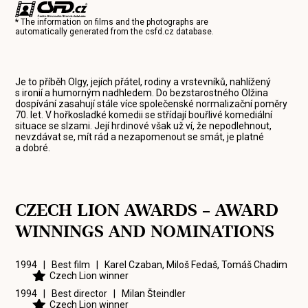
* The information on films and the photographs are
automatically generated from the
csfd.cz
database.
Je to příběh Olgy, jejích přátel, rodiny a vrstevníků, nahlížený
s ironií a humorným nadhledem. Do bezstarostného Olžina
dospívání zasahují stále více společenské normalizační poměry
70. let. V hořkosladké komedii se střídají bouřlivé komediální
situace se slzami. Její hrdinové však už ví, že nepodlehnout,
nevzdávat se, mít rád a nezapomenout se smát, je platné
a dobré.
CZECH LION AWARDS – AWARD
WINNINGS AND NOMINATIONS
1994 | Best film |
Karel Czaban
,
Miloš Fedaš
,
Tomáš Chadim
Czech Lion winner
1994 | Best director |
Milan Šteindler
Czech Lion winner