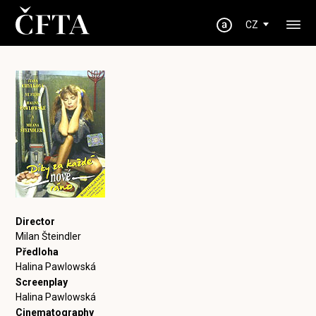
CZ
Director
Milan Šteindler
Předloha
Halina Pawlowská
Screenplay
Halina Pawlowská
Cinematography