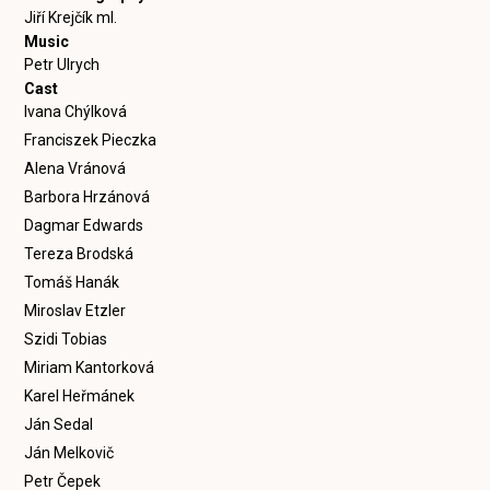
Jiří Krejčík ml.
Music
Petr Ulrych
Cast
Ivana Chýlková
Franciszek Pieczka
Alena Vránová
Barbora Hrzánová
Dagmar Edwards
Tereza Brodská
Tomáš Hanák
Miroslav Etzler
Szidi Tobias
Miriam Kantorková
Karel Heřmánek
Ján Sedal
Ján Melkovič
Petr Čepek