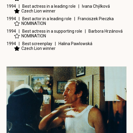
1994 | Best actress in a leading role |
Ivana Chýlková
Czech Lion winner
1994 | Best actor in a leading role |
Franciszek Pieczka
NOMINATION
1994 | Best actress in a supporting role |
Barbora Hrzánová
NOMINATION
1994 | Best screenplay |
Halina Pawlowská
Czech Lion winner