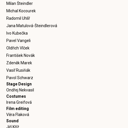
Milan Šteindler
Michal Kocourek
Radomil Uhlíř
Jana Matulová-Šteindlerová
Ivo Kubečka
Pavel Vangeli
Oldřich Vlček
František Novák
Zdeněk Marek
Vasiľ Rusiňák
Pavol Schwarz
Stage Design
Ondřej Nekvasil
Costumes
Irena Greifová
Film editing
Věra Flaková
Sound
Jiří Kříž