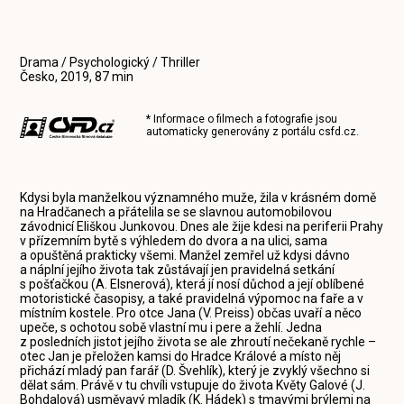
Drama / Psychologický / Thriller
Česko, 2019, 87 min
* Informace o filmech a fotografie jsou
automaticky generovány z portálu
csfd.cz
.
Kdysi byla manželkou významného muže, žila v krásném domě
na Hradčanech a přátelila se se slavnou automobilovou
závodnicí Eliškou Junkovou. Dnes ale žije kdesi na periferii Prahy
v přízemním bytě s výhledem do dvora a na ulici, sama
a opuštěná prakticky všemi. Manžel zemřel už kdysi dávno
a náplní jejího života tak zůstávají jen pravidelná setkání
s pošťačkou (A. Elsnerová), která jí nosí důchod a její oblíbené
motoristické časopisy, a také pravidelná výpomoc na faře a v
místním kostele. Pro otce Jana (V. Preiss) občas uvaří a něco
upeče, s ochotou sobě vlastní mu i pere a žehlí. Jedna
z posledních jistot jejího života se ale zhroutí nečekaně rychle –
otec Jan je přeložen kamsi do Hradce Králové a místo něj
přichází mladý pan farář (D. Švehlík), který je zvyklý všechno si
dělat sám. Právě v tu chvíli vstupuje do života Květy Galové (J.
Bohdalová) usměvavý mladík (K. Hádek) s tmavými brýlemi na