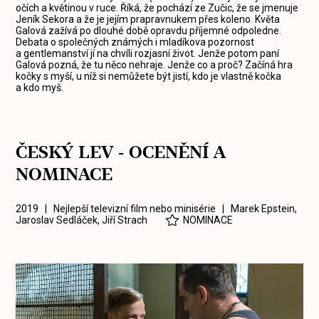
očích a květinou v ruce. Říká, že pochází ze Zučic, že se jmenuje
Jeník Sekora a že je jejím prapravnukem přes koleno. Květa
Galová zažívá po dlouhé době opravdu příjemné odpoledne.
Debata o společných známých i mladíkova pozornost
a gentlemanství jí na chvíli rozjasní život. Jenže potom paní
Galová pozná, že tu něco nehraje. Jenže co a proč? Začíná hra
kočky s myší, u níž si nemůžete být jistí, kdo je vlastně kočka
a kdo myš.
ČESKÝ LEV - OCENĚNÍ A
NOMINACE
2019 | Nejlepší televizní film nebo minisérie |
Marek Epstein
,
Jaroslav Sedláček
,
Jiří Strach
NOMINACE