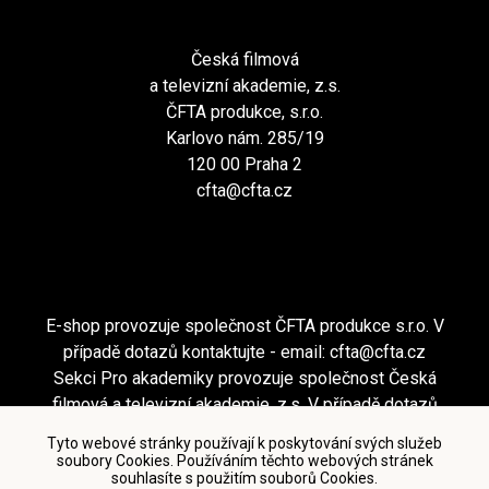
Česká filmová
a televizní akademie, z.s.
ČFTA produkce, s.r.o.
Karlovo nám. 285/19
120 00 Praha 2
cfta@cfta.cz
E-shop provozuje společnost ČFTA produkce s.r.o. V
případě dotazů kontaktujte - email:
cfta@cfta.cz
Sekci Pro akademiky provozuje společnost Česká
filmová a televizní akademie, z.s. V případě dotazů
kontaktujte - email:
cfta@cfta.cz
Tyto webové stránky používají k poskytování svých služeb
soubory Cookies. Používáním těchto webových stránek
souhlasíte s použitím souborů Cookies.
Podmínky užití a zásady ochrany osobních údajů
|