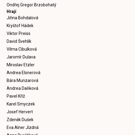
Ondřej Gregor Brzobohatý
Hrají
Jiřina Bohdalová
Kryštof Hádek
Viktor Preiss
David Švehlík
Vilma Cibulková
Jaromír Dulava
Miroslav Etzler
Andrea Elsnerová
Bára Munzarová
Andrea Daňková
Pavel Kříž
Karel Smyczek
Josef Hervert
Zdeněk Dušek
Eva Alner Jízdná