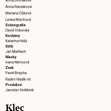
Anna Dvořáková
Anna Randárová
Mariana Čížková
Lenka Nitschová
Scénografie
David Voborský
Kostýmy
Katarína Hollá
Střih
Jan Mattlach
Masky
Ivana Němcová
Zvuk
Pavel Brejcha
Radim Hladík ml.
Produkce
Jaroslav Sedláček
Klec