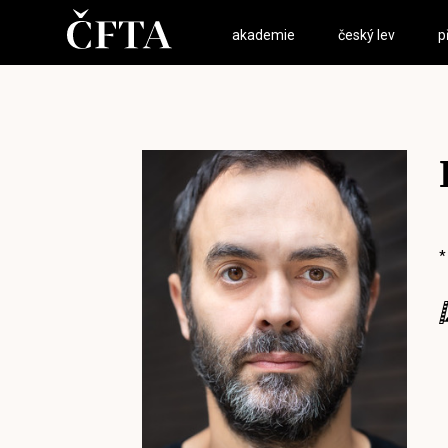
akademie
český lev
p
*