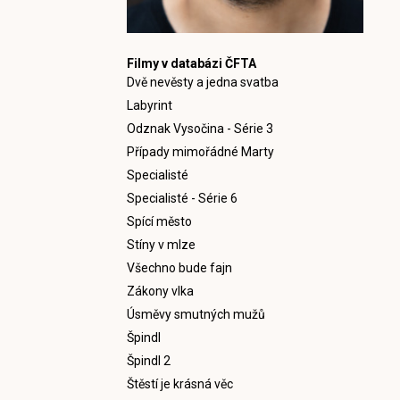
Filmy v databázi ČFTA
Dvě nevěsty a jedna svatba
Labyrint
Odznak Vysočina - Série 3
Případy mimořádné Marty
Specialisté
Specialisté - Série 6
Spící město
Stíny v mlze
Všechno bude fajn
Zákony vlka
Úsměvy smutných mužů
Špindl
Špindl 2
Štěstí je krásná věc