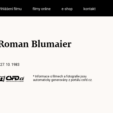
řihlášení filmu
filmy online
e-shop
kontakt
Roman Blumaier
 27. 10. 1983
* Informace o filmech a fotografie jsou
automaticky generovány z portálu
csfd.cz
.